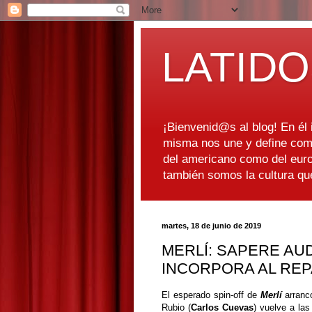
LATIDO
¡Bienvenid@s al blog! En él i
misma nos une y define como
del americano como del euro
también somos la cultura q
martes, 18 de junio de 2019
MERLÍ: SAPERE AUD
INCORPORA AL RE
El esperado spin-off de
Merlí
arranc
Rubio (
Carlos Cuevas
) vuelve a las