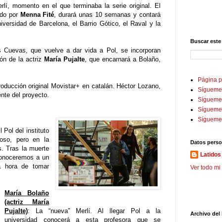
í, momento en el que terminaba la serie original. El
gido por
Menna Fité
, durará unas 10 semanas y contará
versidad de Barcelona, el Barrio Gótico, el Raval y la
Buscar este
 Cuevas, que vuelve a dar vida a Pol, se incorporan
ón de la actriz
María Pujalte
, que encarnará a Bolaño,
Página p
oducción original Movistar+ en catalán. Héctor Lozano,
Sígueme
rente del proyecto.
Sígueme 
Sígueme
Sígueme
l Pol del instituto
loso, pero en la
Datos perso
s. Tras la muerte
Latidos 
 Conoceremos a un
a hora de tomar
Ver todo mi 
María Bolaño
(actriz María
Pujalte)
: La “nueva” Merlí. Al llegar Pol a la
Archivo del
universidad conocerá a esta profesora que se