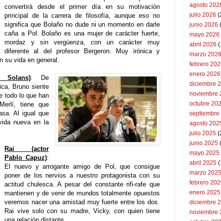
agosto 202
convertirá desde el primer día en su motivación
julio 2026
(
principal de la carrera de filosofía, aunque eso no
significa que Bolaño no dude ni un momento en darle
junio 2026
caña a Pol. Bolaño es una mujer de carácter fuerte,
mayo 2026
mordaz y sin vergüenza, con un carácter muy
abril 2026
(
diferente al del profesor Bergeron. Muy irónica y
marzo 202
n su vida en general.
febrero 20
enero 2026
 Solans)
: De
diciembre 
nica, Bruno siente
noviembre 
e todo lo que han
octubre 20
Merlí, tiene que
asa. Al igual que
septiembre
ida nueva en la
agosto 202
julio 2025
(
junio 2025
Rai (actor
mayo 2025
Pablo Capuz)
:
abril 2025
(
El nuevo y arrogante amigo de Pol, que consigue
marzo 202
poner de los nervios a nuestro protagonista con su
febrero 20
actitud chulesca. A pesar del constante rifi-rafe que
enero 2025
mantienen y de venir de mundos totalmente opuestos
veremos nacer una amistad muy fuerte entre los dos.
diciembre 
Rai vive solo con su madre, Vicky, con quien tiene
noviembre 
una relación distante.