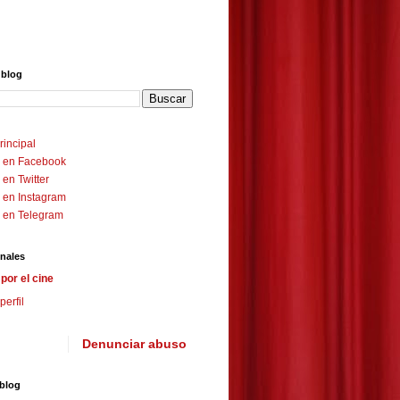
 blog
rincipal
 en Facebook
en Twitter
 en Instagram
 en Telegram
nales
por el cine
perfil
Denunciar abuso
 blog