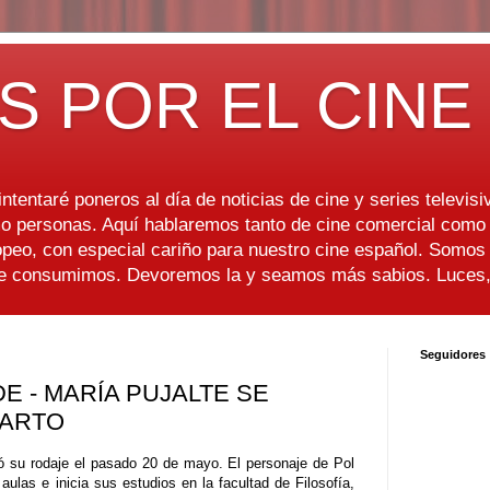
S POR EL CINE
ntentaré poneros al día de noticias de cine y series televisiv
 personas. Aquí hablaremos tanto de cine comercial como d
peo, con especial cariño para nuestro cine español. Somo
ue consumimos. Devoremos la y seamos más sabios. Luces, 
Seguidores
E - MARÍA PUJALTE SE
PARTO
ó su rodaje el pasado 20 de mayo. El personaje de Pol
 aulas e inicia sus estudios en la facultad de Filosofía,