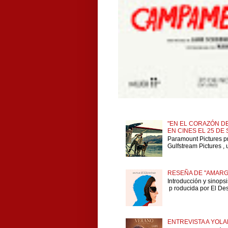
"EN EL CORAZÓN DE
EN CINES EL 25 DE
Paramount Pictures p
Gulfstream Pictures , 
RESEÑA DE "AMARG
Introducción y sinops
p roducida por El Dese
ENTREVISTA A YOLA