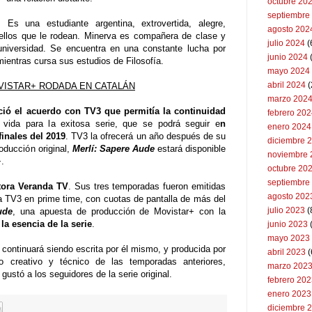
octubre 20
septiembre
: Es una estudiante argentina, extrovertida, alegre,
agosto 202
llos que le rodean. Minerva es compañera de clase y
julio 2024
(
niversidad. Se encuentra en una constante lucha por
junio 2024
entras cursa sus estudios de Filosofía.
mayo 2024
abril 2024
(
OVISTAR+ RODADA EN CATALÁN
marzo 202
ió el acuerdo con TV3 que permitía la continuidad
febrero 20
 vida para la exitosa serie, que se podrá seguir e
n
enero 2024
finales del 2019
. TV3 la ofrecerá un año después de su
diciembre 
oducción original,
Merlí: Sapere Aude
estará disponible
noviembre 
+.
octubre 20
septiembre
tora Veranda TV
. Sus tres temporadas fueron emitidas
agosto 202
a TV3 en prime time, con cuotas de pantalla de más del
julio 2023
(
ude
, una apuesta de producción de Movistar+ con la
la esencia de la serie
.
junio 2023
mayo 2023
continuará siendo escrita por él mismo, y producida por
abril 2023
(
 creativo y técnico de las temporadas anteriores,
marzo 202
gustó a los seguidores de la serie original.
febrero 20
enero 2023
diciembre 