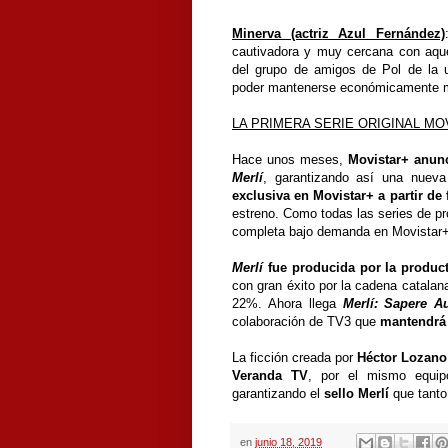
Minerva (actriz Azul Fernández)
cautivadora y muy cercana con aque
del grupo de amigos de Pol de la u
poder mantenerse económicamente mi
LA PRIMERA SERIE ORIGINAL M
Hace unos meses,
Movistar+ anunc
Merlí
, garantizando así una nueva
exclusiva en Movistar+ a partir de 
estreno. Como todas las series de pr
completa bajo demanda en Movistar
Merlí
fue producida por la produc
con gran éxito por la cadena catalan
22%. Ahora llega
Merlí: Sapere A
colaboración de TV3 que
mantendrá 
La ficción creada por
Héctor Lozano
Veranda TV
, por el mismo equipo
garantizando el
sello Merlí
que tanto 
en
junio 18, 2019