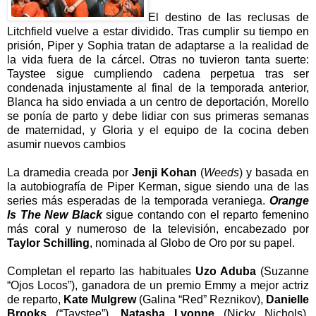
El destino de las reclusas de
Litchfield vuelve a estar dividido. Tras cumplir su tiempo en
prisión, Piper y Sophia tratan de adaptarse a la realidad de
la vida fuera de la cárcel. Otras no tuvieron tanta suerte:
Taystee sigue cumpliendo cadena perpetua tras ser
condenada injustamente al final de la temporada anterior,
Blanca ha sido enviada a un centro de deportación, Morello
se ponía de parto y debe lidiar con sus primeras semanas
de maternidad, y Gloria y el equipo de la cocina deben
asumir nuevos cambios
La dramedia creada por
Jenji Kohan
(
Weeds
) y basada en
la autobiografía de Piper Kerman, sigue siendo una de las
series más esperadas de la temporada veraniega.
Orange
Is The New Black
sigue contando con el reparto femenino
más coral y numeroso de la televisión, encabezado por
Taylor Schilling
, nominada al Globo de Oro por su papel.
Completan el reparto las habituales
Uzo Aduba
(Suzanne
“Ojos Locos”), ganadora de un premio Emmy a mejor actriz
de reparto,
Kate Mulgrew
(Galina “Red” Reznikov),
Danielle
Brooks
(“Taystee”),
Natasha Lyonne
(Nicky Nichols),