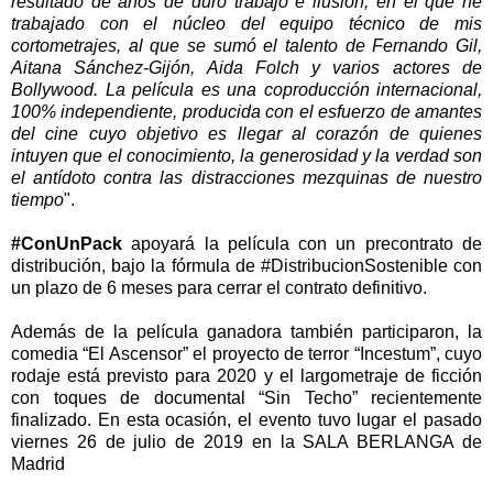
resultado de años de duro trabajo e ilusión, en el que he
trabajado con el núcleo del equipo técnico de mis
cortometrajes, al que se sumó el talento de Fernando Gil,
Aitana Sánchez-Gijón, Aida Folch y varios actores de
Bollywood. La película es una coproducción internacional,
100% independiente, producida con el esfuerzo de amantes
del cine cuyo objetivo es llegar al corazón de quienes
intuyen que el conocimiento, la generosidad y la verdad son
el antídoto contra las distracciones mezquinas de nuestro
tiempo
".
#ConUnPack
apoyará la película con un precontrato de
distribución, bajo la fórmula de #DistribucionSostenible con
un plazo de 6 meses para cerrar el contrato definitivo.
Además de la película ganadora también participaron, la
comedia “El Ascensor” el proyecto de terror “Incestum”, cuyo
rodaje está previsto para 2020 y el largometraje de ficción
con toques de documental “Sin Techo” recientemente
finalizado. En esta ocasión, el evento tuvo lugar el pasado
viernes 26 de julio de 2019 en la SALA BERLANGA de
Madrid