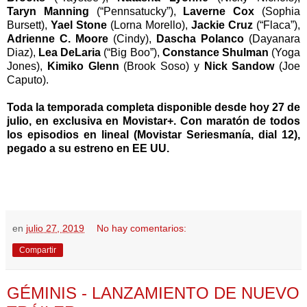
Taryn Manning
(“Pennsatucky”),
Laverne Cox
(Sophia
Bursett),
Yael Stone
(Lorna Morello),
Jackie Cruz
(“Flaca”),
Adrienne C. Moore
(Cindy),
Dascha Polanco
(Dayanara
Diaz),
Lea DeLaria
(“Big Boo”),
Constance Shulman
(Yoga
Jones),
Kimiko Glenn
(Brook Soso) y
Nick Sandow
(Joe
Caputo).
Toda la temporada completa disponible desde hoy 27 de
julio, en exclusiva en Movistar+. Con maratón de todos
los episodios en lineal (Movistar Seriesmanía, dial 12),
pegado a su estreno en EE UU.
en
julio 27, 2019
No hay comentarios:
Compartir
GÉMINIS - LANZAMIENTO DE NUEVO