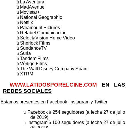
ü
La Aventura
ü
MadAvenue
ü
Movistar+
ü
National Geographic
ü
Netflix
ü
Paramount Pictures
ü
Relabel Comunicación
ü
SelectaVision Home Video
ü
Sherlock Films
ü
SundanceTV
ü
Suria
ü
Tandem Films
ü
Vértigo Films
ü
The Walt Disney Company Spain
ü
XTRM
WWW.LATIDOSPORELCINE.COM
EN LAS
REDES SOCIALES
Estamos presentes en Facebook, Instagram y Twitter
ü
Facebook
à
254 seguidores (a fecha 27 de julio
de 2019)
ü
Instagram
à
100 seguidores (a fecha 27 de julio
de 2019)