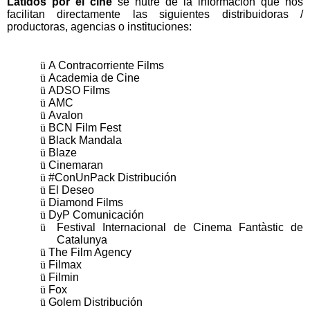
Latidos por el cine
se nutre de la información que nos
facilitan directamente las siguientes distribuidoras /
productoras, agencias o instituciones:
ü
A Contracorriente Films
ü
Academia de Cine
ü
ADSO Films
ü
AMC
ü
Avalon
ü
BCN Film Fest
ü
Black Mandala
ü
Blaze
ü
Cinemaran
ü
#ConUnPack Distribución
ü
El Deseo
ü
Diamond Films
ü
DyP Comunicación
ü
Festival Internacional de Cinema Fantàstic de
Catalunya
ü
The Film Agency
ü
Filmax
ü
Filmin
ü
Fox
ü
Golem Distribución