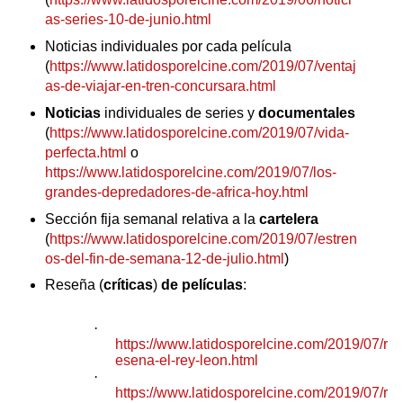
as-series-10-de-junio.html
Noticias individuales por cada película
(
https://www.latidosporelcine.com/2019/07/ventaj
as-de-viajar-en-tren-concursara.html
Noticias
individuales de series y
documentales
(
https://www.latidosporelcine.com/2019/07/vida-
perfecta.html
o
https://www.latidosporelcine.com/2019/07/los-
grandes-depredadores-de-africa-hoy.html
Sección fija semanal relativa a la
cartelera
(
https://www.latidosporelcine.com/2019/07/estren
os-del-fin-de-semana-12-de-julio.html
)
Reseña (
críticas
)
de películas
:
·
https://www.latidosporelcine.com/2019/07/r
esena-el-rey-leon.html
·
https://www.latidosporelcine.com/2019/07/r