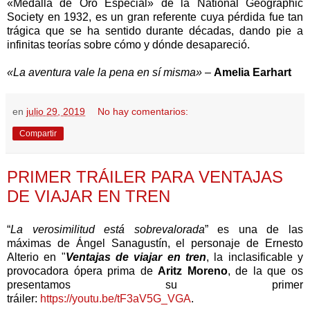
«Medalla de Oro Especial» de la National Geographic
Society en 1932, es un gran referente cuya pérdida fue tan
trágica que se ha sentido durante décadas, dando pie a
infinitas teorías sobre cómo y dónde desapareció.
«La aventura vale la pena en sí misma»
–
Amelia Earhart
en
julio 29, 2019
No hay comentarios:
Compartir
PRIMER TRÁILER PARA VENTAJAS
DE VIAJAR EN TREN
“
La verosimilitud está sobrevalorada
” es una de las
máximas de Ángel Sanagustín, el personaje de Ernesto
Alterio en "
Ventajas de viajar en tren
, la inclasificable y
provocadora ópera prima de
Aritz Moreno
, de la que os
presentamos su primer
tráiler:
https://youtu.be/tF3aV5G_VGA
.