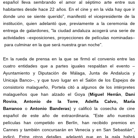
español lleva sembrando el amor al séptimo arte entre sus
habitantes desde hace 22 años. En el cine y en la vida hay que ir
donde uno se siente querido", manifestó el vicepresidente de la
institución, quien adelantó que, previamente a la ceremonia de
entrega de galardones, "la ciudad andaluza acogerá una serie de
actividades –exposiciones, proyecciones de películas nominadas–
para culminar en la que será nuestra gran noche".
En la rueda de prensa en la que se firmó el convenio entre las
cuatro entidades que a partes iguales respaldan el evento –
Ayuntamiento y Diputación de Málaga, Junta de Andalucia y
Unicaja Banco–, y que tuvo lugar en el Salón de los Espejos de
consistorio malagueño, Portela citó a algunos de los intérpretes
malagueños que han alzado el Goya (
Miguel Herrán
,
Dani
Rovira
,
Antonio de la Torre
,
Adelfa Calvo, María
Barranco
o
Antonio Banderas
) y calificó la cosecha de cine
español de este año de extraordinaria.
"Este año nuestras
películas han competido en Berlín, han recibido premios en
Cannes y también concursarán en Venecia y en San Sebastián",
indicó. Entre otros detalles, adelantó que en la gala habrá