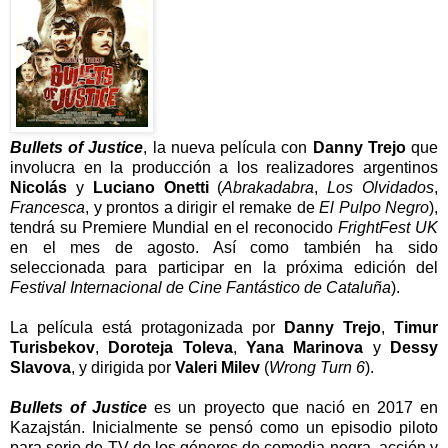
Bullets of Justice
, la nueva película con
Danny Trejo
que
involucra en la producción a los realizadores argentinos
Nicolás
y
Luciano Onetti
(
Abrakadabra
,
Los Olvidados
,
Francesca
, y prontos a dirigir el remake de
El Pulpo Negro
),
tendrá su Premiere Mundial en el reconocido
FrightFest UK
en el mes de agosto. Así como también ha sido
seleccionada para participar en la próxima edición del
Festival Internacional de Cine Fantástico de Cataluña
).
La película está protagonizada por
Danny Trejo
,
Timur
Turisbekov
,
Doroteja Toleva
,
Yana Marinova
y
Dessy
Slavova
, y dirigida por
Valeri Milev
(
Wrong Turn 6
).
Bullets of Justice
es un proyecto que nació en 2017 en
Kazajstán. Inicialmente se pensó como un episodio piloto
para serie de TV de los géneros de comedia negra, acción y