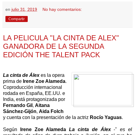
en
julio 31, 2019
No hay comentarios:
Compartir
LA PELICULA "LA CINTA DE ALEX"
GANADORA DE LA SEGUNDA
EDICIÓN THE TALENT PACK
La cinta de Álex
es la opera
prima de
Irene Zoe Alameda
.
Coproducción internacional
rodada en España, EE.UU. e
India, está protagonizada por
Fernando Gil
,
Aitana
Sánchez-Gijón
,
Aida Folch
y cuenta con la presentación de la actriz
Rocío Yaguas
.
Según
Irene Zoe Alameda
La cinta de Álex
-"
es el