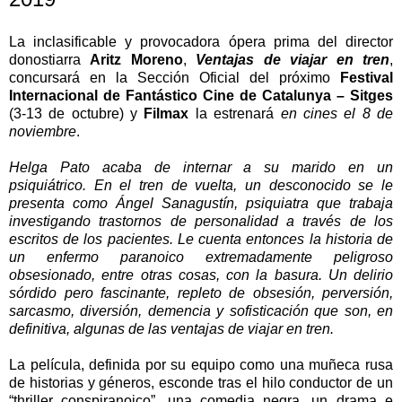
La inclasificable y provocadora ópera prima del director
donostiarra
Aritz Moreno
,
Ventajas de viajar en tren
,
concursará en la Sección Oficial del próximo
Festival
Internacional de Fantástico Cine de Catalunya – Sitges
(3-13 de octubre) y
Filmax
la estrenará
en cines el 8 de
noviembre
.
Helga Pato acaba de internar a su marido en un
psiquiátrico. En el tren de vuelta, un desconocido se le
presenta como Ángel Sanagustín, psiquiatra que trabaja
investigando trastornos de personalidad a través de los
escritos de los pacientes. Le cuenta entonces la historia de
un enfermo paranoico extremadamente peligroso
obsesionado, entre otras cosas, con la basura. Un delirio
sórdido pero fascinante, repleto de obsesión, perversión,
sarcasmo, diversión, demencia y sofisticación que son, en
definitiva, algunas de las ventajas de viajar en tren.
La película, definida por su equipo como una muñeca rusa
de historias y géneros, esconde tras el hilo conductor de un
“thriller conspiranoico”, una comedia negra, un drama e