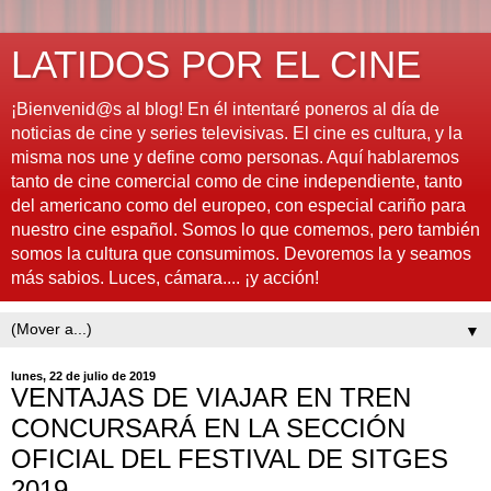
LATIDOS POR EL CINE
¡Bienvenid@s al blog! En él intentaré poneros al día de
noticias de cine y series televisivas. El cine es cultura, y la
misma nos une y define como personas. Aquí hablaremos
tanto de cine comercial como de cine independiente, tanto
del americano como del europeo, con especial cariño para
nuestro cine español. Somos lo que comemos, pero también
somos la cultura que consumimos. Devoremos la y seamos
más sabios. Luces, cámara.... ¡y acción!
▼
lunes, 22 de julio de 2019
VENTAJAS DE VIAJAR EN TREN
CONCURSARÁ EN LA SECCIÓN
OFICIAL DEL FESTIVAL DE SITGES
2019