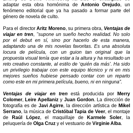
adaptar esta obra homónima de
Antonio Orejudo
, un
fenómeno editorial que ya ha pasado a formar parte del
género de novela de culto.
Para el director
Aritz Moreno
, su primera obra,
Ventajas de
viajar en tren
,
"supone un sueño hecho realidad. No solo
por el debut en sí, sino por hacerlo de esta manera,
adaptando una de mis novelas favoritas. Es una absoluta
locura de película, con un guion tan original que la
propuesta visual tenía que estar a la altura y ha resultado un
reto creativo constante, al estilo de ‘quién da más’. Ha sido
un privilegio trabajar con este equipo técnico y ni en mis
mejores sueños hubiese pensado contar con un reparto
como este en mi primera película, bueno, ni en ninguna”.
Ventajas de viajar en tren
está producida por
Merry
Colomer
,
Leire Apellaniz
y
Juan Gordon
. La dirección de
fotografía es de
Javi Agirre
, la dirección artística de
Mikel
Serrano
, la música de
Cristóbal Tapia de Veer
, el montaje
de
Raúl López
, el maquillaje de
Karmele Soler
, la
peluquería de
Olga Cruz
y el vestuario de
Virginie Alba
.