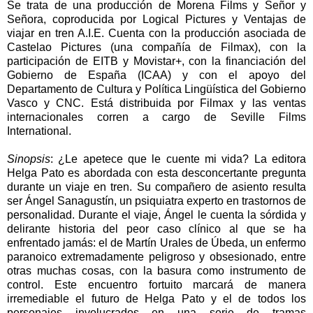
Se trata de una producción de Morena Films y Señor y
Señora, coproducida por Logical Pictures y Ventajas de
viajar en tren A.I.E. Cuenta con la producción asociada de
Castelao Pictures (una compañía de Filmax), con la
participación de EITB y Movistar+, con la financiación del
Gobierno de España (ICAA) y con el apoyo del
Departamento de Cultura y Política Lingüística del Gobierno
Vasco y CNC. Está distribuida por Filmax y las ventas
internacionales corren a cargo de Seville Films
International.
Sinopsis
: ¿Le apetece que le cuente mi vida? La editora
Helga Pato es abordada con esta desconcertante pregunta
durante un viaje en tren. Su compañero de asiento resulta
ser Ángel Sanagustín, un psiquiatra experto en trastornos de
personalidad. Durante el viaje, Ángel le cuenta la sórdida y
delirante historia del peor caso clínico al que se ha
enfrentado jamás: el de Martín Urales de Úbeda, un enfermo
paranoico extremadamente peligroso y obsesionado, entre
otras muchas cosas, con la basura como instrumento de
control. Este encuentro fortuito marcará de manera
irremediable el futuro de Helga Pato y el de todos los
personajes involucrados en una serie de tramas