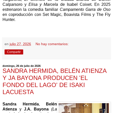
Calparsoro y
Elisa y Marcela
de Isabel Coixet. En 2025
estrenaron la comedia familiar
Campamento Garra de Oso
en coproducción con Set Magic, Boavista Films y The Fly
Hunter.
en
julio 27, 2026
No hay comentarios:
Compartir
domingo, 26 de julio de 2026
SANDRA HERMIDA, BELÉN ATIENZA
Y JA BAYONA PRODUCEN 'EL
FONDO DEL LAGO' DE ISAKI
LACUESTA
Sandra Hermida
,
Belén
Atienza
y
J.A. Bayona
(La