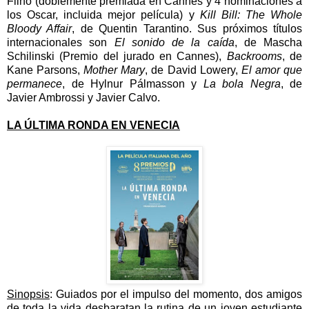
Filho (doblemente premiada en Cannes y 4 nominaciones a
los Oscar, incluida mejor película) y
Kill Bill: The Whole
Bloody Affair
, de Quentin Tarantino. Sus próximos títulos
internacionales son
El sonido de la caída
, de Mascha
Schilinski (Premio del jurado en Cannes),
Backrooms
, de
Kane Parsons,
Mother Mary
, de David Lowery,
El amor que
permanece
, de Hylnur Pálmasson y
La bola Negra
, de
Javier Ambrossi y Javier Calvo.
LA ÚLTIMA RONDA EN VENECIA
Sinopsis
:
Guiados por el impulso del momento, dos amigos
de toda la vida desbaratan la rutina de un joven estudiante