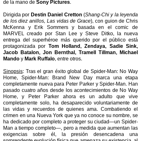
de la mano de
Sony Pictures
.
Dirigida por
Destin Daniel Cretton
(
Shang-Chi y la leyenda
de los diez anillos, Las vidas de Grace
), con guion de Chris
McKenna y Erik Sommers y basada en el comic de
MARVEL creado por Stan Lee y Steve Ditko, la nueva
entrega del superhéroe más querido por el público está
protagonizada por
Tom Holland, Zendaya, Sadie Sink,
Jacob Batalon, Jon Bernthal, Tramell Tillman, Michael
Mando
y
Mark Ruffalo
, entre otros.
Sinopsis
:
Tras el gran éxito global de Spider-Man: No Way
Home, Spider-Man: Brand New Day marca una etapa
completamente nueva para Peter Parker y Spider-Man. Han
pasado cuatro años desde los acontecimientos de No Way
Home, y Peter Parker ahora es un adulto que vive
completamente solo, ha desaparecido voluntariamente de
las vidas y recuerdos de quienes ama. Combatiendo el
crimen en una Nueva York que ya no conoce su nombre, se
ha dedicado por completo a proteger su ciudad—un Spider-
Man a tiempo completo—, pero a medida que aumentan las
exigencias sobre él, la presión desencadena una
sorprendente evolución física que amenaza su existencia, al