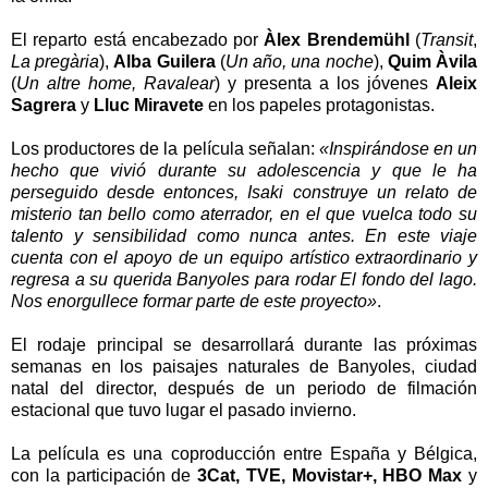
El reparto está encabezado por
Àlex Brendemühl
(
Transit
,
La pregària
),
Alba Guilera
(
Un año, una noche
),
Quim Àvila
(
Un altre home, Ravalear
) y presenta a los jóvenes
Aleix
Sagrera
y
Lluc Miravete
en los papeles protagonistas.
Los productores de la película señalan:
«Inspirándose en un
hecho que vivió durante su adolescencia y que le ha
perseguido desde entonces, Isaki construye un relato de
misterio tan bello como aterrador, en el que vuelca todo su
talento y sensibilidad como nunca antes. En este viaje
cuenta con el apoyo de un equipo artístico extraordinario y
regresa a su querida Banyoles para rodar El fondo del lago.
Nos enorgullece formar parte de este proyecto»
.
El rodaje principal se desarrollará durante las próximas
semanas en los paisajes naturales de Banyoles, ciudad
natal del director, después de un periodo de filmación
estacional que tuvo lugar el pasado invierno.
La película es una coproducción entre España y Bélgica,
con la participación de
3Cat, TVE, Movistar+, HBO Max
y