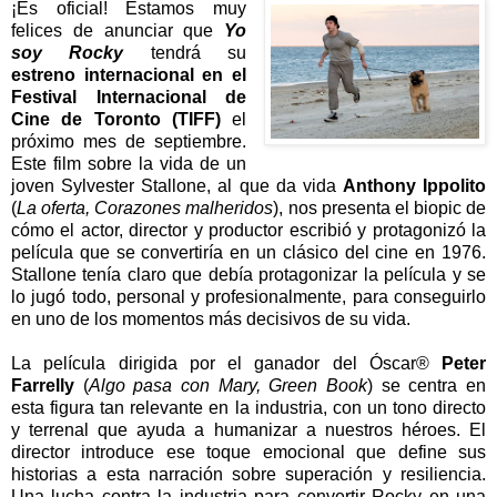
¡Es oficial! Estamos muy
felices de anunciar que
Yo
soy Rocky
tendrá su
estreno internacional en el
Festival Internacional de
Cine de Toronto (TIFF)
el
próximo mes de septiembre.
Este film sobre la vida de un
joven Sylvester Stallone, al que da vida
Anthony Ippolito
(
La oferta, Corazones malheridos
), nos presenta el biopic de
cómo el actor, director y productor escribió y protagonizó la
película que se convertiría en un clásico del cine en 1976.
Stallone tenía claro que debía protagonizar la película y se
lo jugó todo, personal y profesionalmente, para conseguirlo
en uno de los momentos más decisivos de su vida.
La película dirigida por el ganador del Óscar®
Peter
Farrelly
(
Algo pasa con Mary, Green Book
) se centra en
esta figura tan relevante en la industria, con un tono directo
y terrenal que ayuda a humanizar a nuestros héroes. El
director introduce ese toque emocional que define sus
historias a esta narración sobre superación y resiliencia.
Una lucha contra la industria para convertir Rocky en una