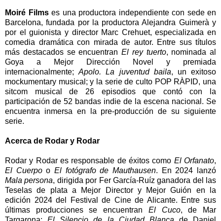
Moiré Films
es una productora independiente con sede en
Barcelona, fundada por la productora Alejandra Guimerà y
por el guionista y director Marc Crehuet, especializada en
comedia dramática con mirada de autor. Entre sus títulos
más destacados se encuentran
El rey tuerto
, nominada al
Goya a Mejor Dirección Novel y premiada
internacionalmente;
Apolo. La juventud baila
, un exitoso
mockumentary musical; y la serie de culto POP RÀPID, una
sitcom musical de 26 episodios que contó con la
participación de 52 bandas indie de la escena nacional. Se
encuentra inmersa en la pre-producción de su siguiente
serie.
Acerca de Rodar y Rodar
Rodar y Rodar es responsable de éxitos como
El Orfanato
,
El Cuerpo
o
El fotógrafo de Mauthausen
. En 2024 lanzó
Mala persona
, dirigida por Fer García-Ruíz ganadora del las
Teselas de plata a Mejor Director y Mejor Guión en la
edición 2024 del Festival de Cine de Alicante. Entre sus
últimas producciones se encuentran
El Cuco
, de Mar
Targarona;
El Silencio de la Ciudad Blanca
de Daniel