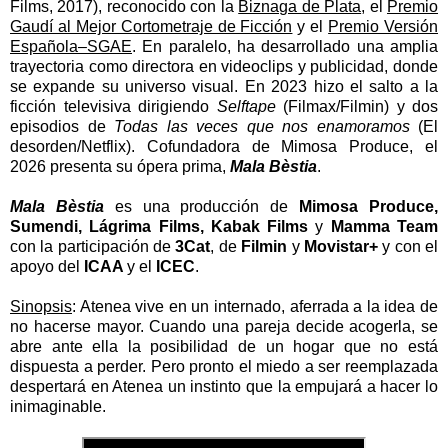
Films, 2017), reconocido con la
Biznaga de Plata
, el
Premio
Gaudí al Mejor Cortometraje de Ficción
y el
Premio Versión
Española–SGAE
. En paralelo, ha desarrollado una amplia
trayectoria como directora en videoclips y publicidad, donde
se expande su universo visual. En 2023 hizo el salto a la
ficción televisiva dirigiendo
Selftape
(Filmax/Filmin) y dos
episodios de
Todas las veces que nos enamoramos
(El
desorden/Netflix). Cofundadora de Mimosa Produce, el
2026 presenta su ópera prima,
Mala Bèstia
.
Mala Bèstia
es una producción de
Mimosa Produce,
Sumendi, Lágrima Films, Kabak Films
y
Mamma Team
con la participación de
3Cat
, de
Filmin
y
Movistar+
y con el
apoyo del
ICAA
y el
ICEC
.
Sinopsis
:
Atenea vive en un internado, aferrada a la idea de
no hacerse mayor. Cuando una pareja decide acogerla, se
abre ante ella la posibilidad de un hogar que no está
dispuesta a perder. Pero pronto el miedo a ser reemplazada
despertará en Atenea un instinto que la empujará a hacer lo
inimaginable.