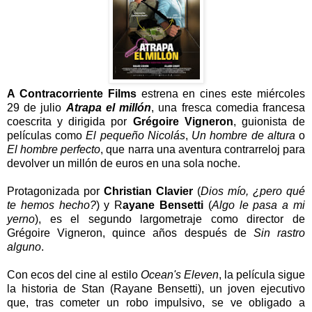
A Contracorriente Films
estrena en cines este miércoles
29 de julio
Atrapa el millón
, una fresca comedia francesa
coescrita y dirigida por
Grégoire Vigneron
, guionista de
películas como
El pequeño Nicolás
,
Un hombre de altura
o
El hombre perfecto
, que narra una aventura contrarreloj para
devolver un millón de euros en una sola noche.
Protagonizada por
Christian Clavier
(
Dios mío, ¿pero qué
te hemos hecho?
) y R
ayane Bensetti
(
Algo le pasa a mi
yerno
), es el segundo largometraje como director de
Grégoire Vigneron, quince años después de
Sin rastro
alguno
.
Con ecos del cine al estilo
Ocean's Eleven
, la película sigue
la historia de Stan (Rayane Bensetti), un joven ejecutivo
que, tras cometer un robo impulsivo, se ve obligado a