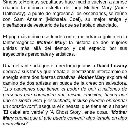
Sinopsis
:
Heridas sepultadas hace mucho vuelven a abrirse
cuando la icónica estrella del pop Mother Mary (Anne
Hathaway), a punto de regresar a los escenarios, se reúne
con Sam Anselm (Michaela Coel), su mejor amiga y
diseñadora de vestuario de la que se había distanciado.
El pop más icónico se funde con el melodrama gótico en la
fantasmagórica
Mother Mary
: la historia de dos mujeres
unidas más allá del tiempo y del espacio por sus
trayectorias personales y artísticas.
Una delirante oda que el director y guionista
David Lowery
dedica a sus fans y que retrata el electrizante intercambio de
energía entre dos fuerzas creativas.
Mother Mary
explora el
camino de dos artistas en busca de la creación salvadora.
“Las canciones pop tienen el poder de unir a millones de
personas que comparten una misma emoción; hacen que
uno se sienta visto y escuchado, incluso pueden enmendar
un corazón roto”
, asegura el cineasta, que tiene en su haber
'El caballero verde' y 'A Ghost Story', entre otras.
“
Mother
Mary
cuenta que el arte puede convertir algo terrible en algo
maravilloso”
.