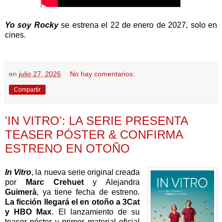
Yo soy Rocky
se estrena el 22 de enero de 2027, solo en
cines
.
en
julio 27, 2026
No hay comentarios:
Compartir
'IN VITRO': LA SERIE PRESENTA
TEASER PÓSTER & CONFIRMA
ESTRENO EN OTOÑO
In Vitro
, la nueva serie original creada
por
Marc Crehuet
y Alejandra
Guimerà
, ya tiene fecha de estreno.
La ficción llegará el en otoño a 3Cat
y HBO Max
. El lanzamiento de su
teaser póster y primer material oficial