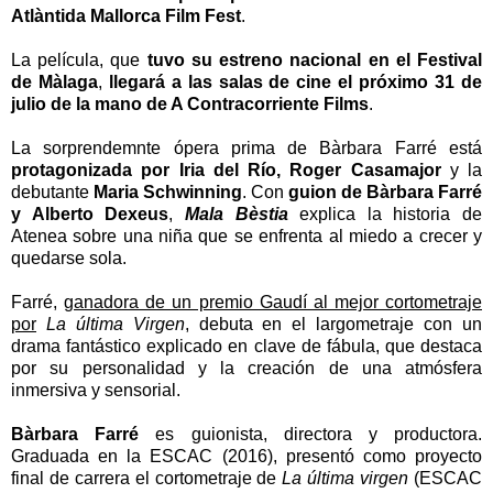
Atlàntida Mallorca Film Fest
.
La película, que
tuvo su estreno nacional en el Festival
de Màlaga
,
llegará a las salas de cine el próximo 31 de
julio de la mano de A Contracorriente Films
.
La sorprendemnte ópera prima de Bàrbara Farré está
protagonizada por Iria del Río, Roger Casamajor
y la
debutante
Maria Schwinning
. Con
guion de Bàrbara Farré
y Alberto Dexeus
,
Mala Bèstia
explica la historia de
Atenea sobre una niña que se enfrenta al miedo a crecer y
quedarse sola.
Farré,
ganadora de un premio Gaudí al mejor cortometraje
por
La última Virgen
, debuta en el largometraje con un
drama fantástico explicado en clave de fábula, que destaca
por su personalidad y la creación de una atmósfera
inmersiva y sensorial.
Bàrbara Farré
es guionista, directora y productora.
Graduada en la ESCAC (2016), presentó como proyecto
final de carrera el cortometraje de
La última virgen
(ESCAC