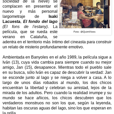
sociedad de la nieve
) se
complacen en presentar el
nuevo y más personal
largometraje de
Isaki
Lacuesta
,
El fondo del lago
(El fons de l'estany)
. La
película, que se rueda este
Foto:
@QuimVives
verano en Cataluña, se
adentra en el territorio más íntimo del cineasta para construir
un relato de misterio profundamente emotivo.
Ambientada en Banyoles en el año 1989, la película sigue a
Iván (13), cuya vida cambia para siempre cuando su mejor
amigo, Jan (15), desaparece. Mientras todo el pueblo sale
en su busca, sólo Iván es capaz de descubrir la verdad: Jan
se esconde junto al lago y se niega a volver a casa. A lo
largo de unos días robados al mundo, los dos chicos
encuentran la libertad y celebran su amistad, lejos de la
mirada de los adultos.
Pero cuando la realidad irrumpe y su
mundo se hace añicos, los chicos descubren que los
verdaderos monstruos no son los que, según la leyenda,
habitan las oscuras aguas del lago, sino los que esperan en
la orilla.