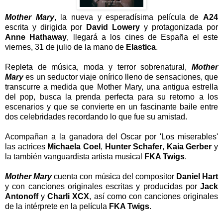
Mother Mary
, la nueva y esperadísima película de
A24
escrita y dirigida por
David Lowery
y protagonizada por
Anne Hathaway
, llegará a los cines de España el este
viernes, 31 de julio de la mano de
Elastica
.
Repleta de música, moda y terror sobrenatural,
Mother
Mary
es un seductor viaje onírico lleno de sensaciones, que
transcurre a medida que Mother Mary, una antigua estrella
del pop, busca la prenda perfecta para su retorno a los
escenarios y que se convierte en un fascinante baile entre
dos celebridades recordando lo que fue su amistad.
Acompañan a la ganadora del Oscar por 'Los miserables'
las actrices
Michaela Coel
,
Hunter Schafer
,
Kaia Gerber
y
la también vanguardista artista musical
FKA Twigs
.
Mother Mary
cuenta con música del compositor
Daniel Hart
y con canciones originales escritas y producidas por
Jack
Antonoff
y
Charli XCX
, así como con canciones originales
de la intérprete en la película
FKA Twigs
.