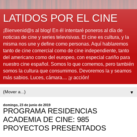
LATIDOS POR EL CINE
¡Bienvenid@s al blog! En él intentaré poneros al día de
noticias de cine y series televisivas. El cine es cultura, y la
misma nos une y define como personas. Aquí hablaremos
tanto de cine comercial como de cine independiente, tanto
del americano como del europeo, con especial cariño para
nuestro cine español. Somos lo que comemos, pero también
somos la cultura que consumimos. Devoremos la y seamos
más sabios. Luces, cámara.... ¡y acción!
▼
domingo, 23 de junio de 2019
PROGRAMA RESIDENCIAS
ACADEMIA DE CINE: 985
PROYECTOS PRESENTADOS