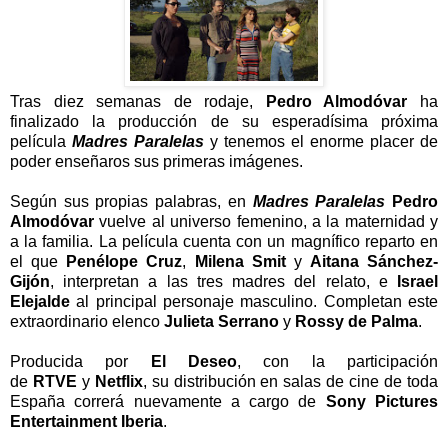
Tras diez semanas de rodaje,
Pedro Almodóvar
ha
finalizado la producción de su esperadísima próxima
película
Madres Paralelas
y tenemos el enorme placer de
poder enseñaros sus primeras imágenes.
Según sus propias palabras, en
Madres Paralelas
Pedro
Almodóvar
vuelve al universo femenino, a la maternidad y
a la familia. La película cuenta con un magnífico reparto en
el que
Penélope Cruz
,
Milena Smit
y
Aitana Sánchez-
Gijón
, interpretan a las tres madres del relato, e
Israel
Elejalde
al principal personaje masculino. Completan este
extraordinario elenco
Julieta Serrano
y
Rossy de Palma
.
Producida por
El Deseo
, con la participación
de
RTVE
y
Netflix
, su distribución en salas de cine de toda
España correrá nuevamente a cargo de
Sony Pictures
Entertainment Iberia
.