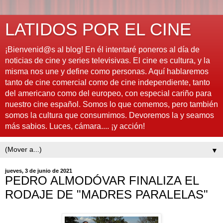
LATIDOS POR EL CINE
¡Bienvenid@s al blog! En él intentaré poneros al día de
noticias de cine y series televisivas. El cine es cultura, y la
misma nos une y define como personas. Aquí hablaremos
tanto de cine comercial como de cine independiente, tanto
del americano como del europeo, con especial cariño para
nuestro cine español. Somos lo que comemos, pero también
somos la cultura que consumimos. Devoremos la y seamos
más sabios. Luces, cámara.... ¡y acción!
▼
jueves, 3 de junio de 2021
PEDRO ALMODÓVAR FINALIZA EL
RODAJE DE "MADRES PARALELAS"