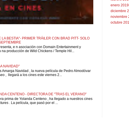
enero 2019
diciembre 
noviembre 
octubre 20
 LA BESTIA"- PRIMER TRÁILER CON BRAD PITT- SOLO
 SEPTIEMBRE
resenta, e n asociación con Domain Entertainment y
u na producción de Wild Chickens / Temple Hil...
A NAVIDAD"
is Amarga Navidad , la nueva película de Pedro Almodóvar
o , llegará a los cines este viernes 2...
NDA CENTENO - DIRECTORA DE "TRAS EL VERANO"
pera prima de Yolanda Centeno , ha llegado a nuestros cines
ures . La película, que pasó por el ...