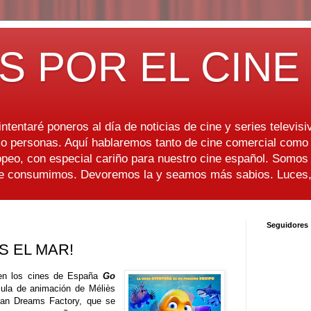
S POR EL CINE
ntentaré poneros al día de noticias de cine y series televisiv
 personas. Aquí hablaremos tanto de cine comercial como d
peo, con especial cariño para nuestro cine español. Somo
ue consumimos. Devoremos la y seamos más sabios. Luces, 
Seguidores
S EL MAR!
 en los cines de España
Go
cula de animación de Méliès
pean Dreams Factory, que se