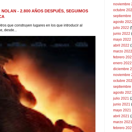
noviembre 
octubre 20
 NOLAN - 2.800 AÑOS DESPUÉS, SEGUIMOS
septiembre
CA
agosto 202
tros que construyen lugares en los que introducir al
julio 2022
(
e, desde...
junio 2022
(
mayo 2022
abril 2022
(
marzo 202
febrero 20
enero 2022
diciembre 
noviembre 
octubre 20
septiembre
agosto 202
julio 2021
(
junio 2021
mayo 2021
abril 2021
(
marzo 202
febrero 20