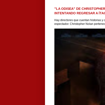
"LA ODISEA" DE CHRISTOPHER
INTENTANDO REGRESAR A ÍTA
Hay directores que cuentan historias y o
espectador. Christopher Nolan pertenec