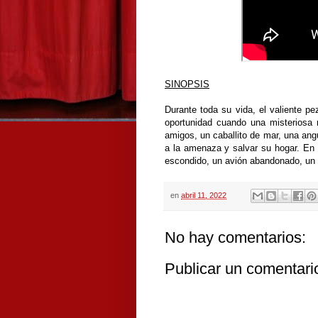
SINOPSIS
Durante toda su vida, el valiente p
oportunidad cuando una misteriosa 
amigos, un caballito de mar, una ang
a la amenaza y salvar su hogar. En
escondido, un avión abandonado, un 
en
abril 11, 2022
No hay comentarios:
Publicar un comentari