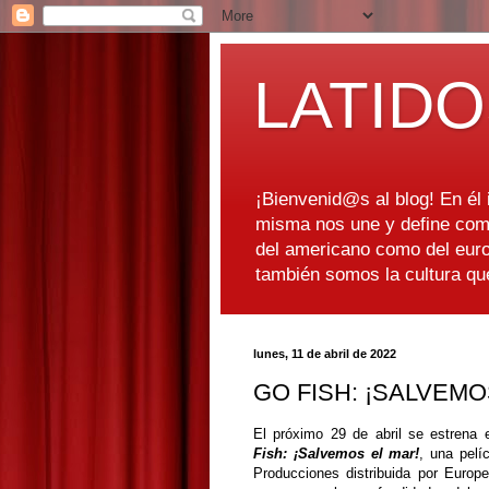
LATIDO
¡Bienvenid@s al blog! En él i
misma nos une y define como
del americano como del euro
también somos la cultura q
lunes, 11 de abril de 2022
GO FISH: ¡SALVEMO
El próximo 29 de abril se estrena
Fish: ¡Salvemos el mar!
, una pelí
Producciones distribuida por Euro