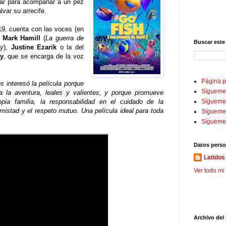
mar para acompañar a un pez
lvar su arrecife.
19, cuenta con las voces (en
o
Mark Hamill
(
La guerra de
Buscar este
oy
),
Justine Ezarik
o la del
ly
, que se encarga de la voz
Página p
interesó la película porque
Sígueme
a la aventura, leales y valientes, y porque promueve
pia familia, la responsabilidad en el cuidado de la
Sígueme 
amistad y el respeto mutuo. Una película ideal para toda
Sígueme
Sígueme
Datos perso
Latidos 
Ver todo mi 
Archivo del