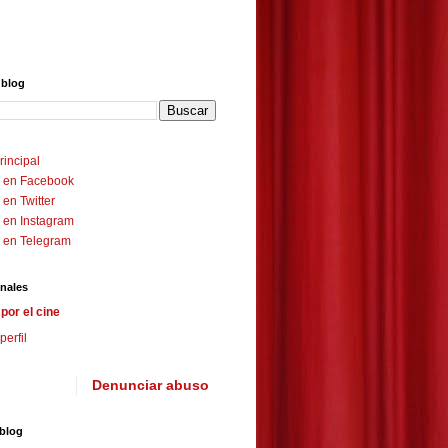
 blog
rincipal
 en Facebook
en Twitter
 en Instagram
 en Telegram
nales
por el cine
perfil
Denunciar abuso
 blog