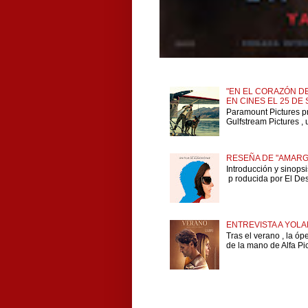
"EN EL CORAZÓN DE
EN CINES EL 25 DE
Paramount Pictures p
Gulfstream Pictures , 
RESEÑA DE "AMARG
Introducción y sinops
p roducida por El Dese
ENTREVISTA A YOLA
Tras el verano , la ó
de la mano de Alfa Pict