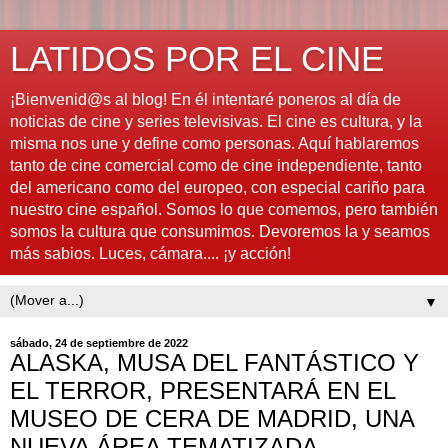
LATIDOS POR EL CINE
¡Bienvenid@s al blog! En él intentaré poneros al día de
noticias de cine y series televisivas. El cine es cultura, y la
misma nos une y define como personas. Aquí hablaremos
tanto de cine comercial como de cine independiente, tanto
del americano como del europeo, con especial cariño para
nuestro cine español. Somos lo que comemos, pero también
somos la cultura que consumimos. Devoremos la y seamos
más sabios. Luces, cámara.... ¡y acción!
▼
sábado, 24 de septiembre de 2022
ALASKA, MUSA DEL FANTÁSTICO Y
EL TERROR, PRESENTARÁ EN EL
MUSEO DE CERA DE MADRID, UNA
NUEVA ÁREA TEMATIZADA