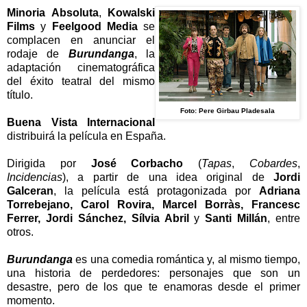
Minoria Absoluta
,
Kowalski
Films
y
Feelgood Media
se
complacen en anunciar el
rodaje de
Burundanga
, la
adaptación cinematográfica
del éxito teatral del mismo
título.
Foto:
Pere Girbau Pladesala
Buena Vista Internacional
distribuirá la película en España.
Dirigida por
José Corbacho
(
Tapas
,
Cobardes
,
Incidencias
), a partir de una idea original de
Jordi
Galceran
, la película está protagonizada por
Adriana
Torrebejano, Carol Rovira, Marcel Borràs, Francesc
Ferrer, Jordi Sánchez, Sílvia Abril
y
Santi Millán
, entre
otros.
Burundanga
es una comedia romántica y, al mismo tiempo,
una historia de perdedores: personajes que son un
desastre, pero de los que te enamoras desde el primer
momento.