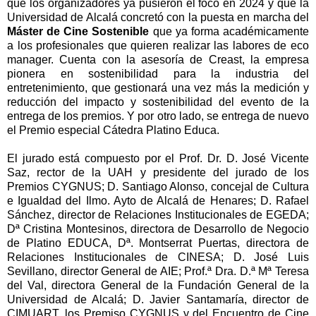
que los organizadores ya pusieron el foco en 2024 y que la
Universidad de Alcalá concretó con la puesta en marcha del
Máster de Cine Sostenible
que ya forma académicamente
a los profesionales que quieren realizar las labores de eco
manager. Cuenta con la asesoría de Creast, la empresa
pionera en sostenibilidad para la industria del
entretenimiento, que gestionará una vez más la medición y
reducción del impacto y sostenibilidad del evento de la
entrega de los premios. Y por otro lado, se entrega de nuevo
el Premio especial Cátedra Platino Educa.
El jurado está compuesto por el Prof. Dr. D. José Vicente
Saz, rector de la UAH y presidente del jurado de los
Premios CYGNUS; D. Santiago Alonso, concejal de Cultura
e Igualdad del Ilmo. Ayto de Alcalá de Henares; D. Rafael
Sánchez, director de Relaciones Institucionales de EGEDA;
Dª Cristina Montesinos, directora de Desarrollo de Negocio
de Platino EDUCA, Dª. Montserrat Puertas, directora de
Relaciones Institucionales de CINESA; D. José Luis
Sevillano, director General de AIE; Prof.ª Dra. D.ª Mª Teresa
del Val, directora General de la Fundación General de la
Universidad de Alcalá; D. Javier Santamaría, director de
CIMUART, los Premiso CYGNUS y del Encuentro de Cine