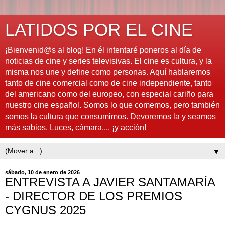
LATIDOS POR EL CINE
¡Bienvenid@s al blog! En él intentaré poneros al día de
noticias de cine y series televisivas. El cine es cultura, y la
misma nos une y define como personas. Aquí hablaremos
tanto de cine comercial como de cine independiente, tanto
del americano como del europeo, con especial cariño para
nuestro cine español. Somos lo que comemos, pero también
somos la cultura que consumimos. Devoremos la y seamos
más sabios. Luces, cámara.... ¡y acción!
▼
sábado, 10 de enero de 2026
ENTREVISTA A JAVIER SANTAMARÍA
- DIRECTOR DE LOS PREMIOS
CYGNUS 2025