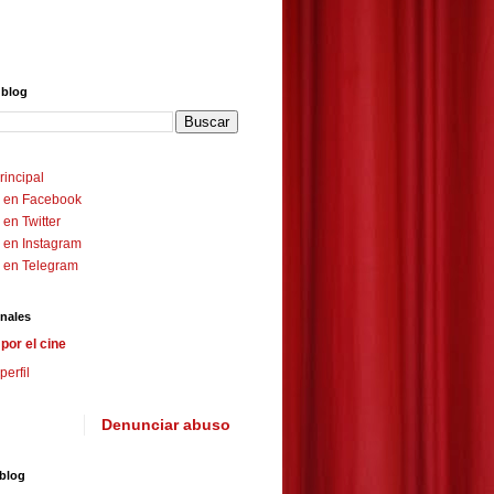
 blog
rincipal
 en Facebook
en Twitter
 en Instagram
 en Telegram
nales
por el cine
perfil
Denunciar abuso
 blog