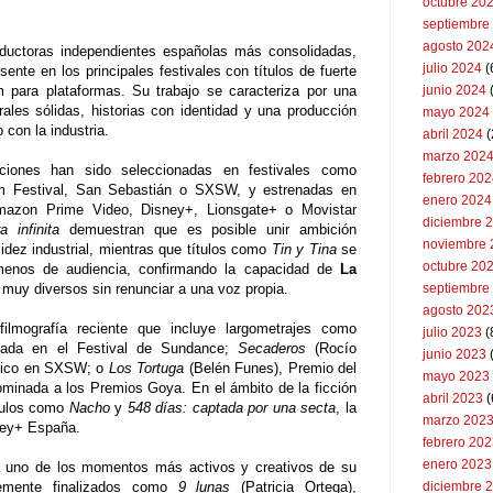
octubre 20
septiembre
agosto 202
ductoras independientes españolas más consolidadas,
julio 2024
(
ente en los principales festivales con títulos de fuerte
 para plataformas. Su trabajo se caracteriza por una
junio 2024
ales sólidas, historias con identidad y una producción
mayo 2024
 con la industria.
abril 2024
(
marzo 202
ciones han sido seleccionadas en festivales como
febrero 20
ilm Festival, San Sebastián o SXSW, y estrenadas en
enero 2024
mazon Prime Video, Disney+, Lionsgate+ o Movistar
diciembre 
a infinita
demuestran que es posible unir ambición
noviembre 
olidez industrial, mientras que títulos como
Tin y Tina
se
octubre 20
ómenos de audiencia, confirmando la capacidad de
La
muy diversos sin renunciar a una voz propia.
septiembre
agosto 202
ilmografía reciente que incluye largometrajes como
julio 2023
(
renada en el Festival de Sundance;
Secaderos
(Rocío
junio 2023
blico en SXSW; o
Los Tortuga
(Belén Funes), Premio del
mayo 2023
ominada a los Premios Goya. En el ámbito de la ficción
abril 2023
(
ítulos como
Nacho
y
548 días: captada por una secta
, la
marzo 202
sney+ España.
febrero 20
enero 2023
 uno de los momentos más activos y creativos de su
ntemente finalizados como
9 lunas
(Patricia Ortega),
diciembre 