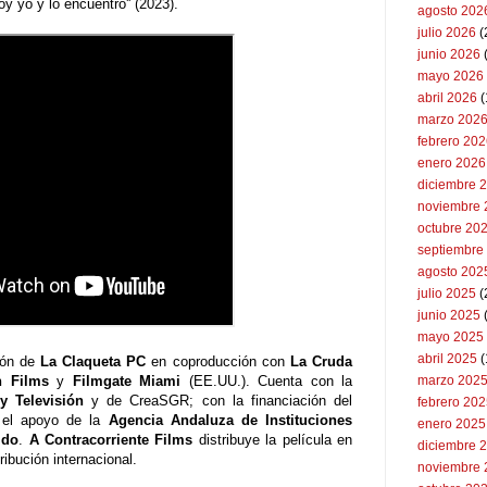
voy yo y lo encuentro'' (2023).
agosto 202
julio 2026
(
junio 2026
mayo 2026
abril 2026
(
marzo 202
febrero 20
enero 2026
diciembre 
noviembre 
octubre 20
septiembre
agosto 202
julio 2025
(
junio 2025
mayo 2025
abril 2025
(
ión de
La Claqueta PC
en coproducción con
La Cruda
n Films
y
Filmgate Miami
(EE.UU.). Cuenta con la
marzo 202
y Televisión
y de CreaSGR; con la financiación del
febrero 20
 el apoyo de la
Agencia Andaluza de Instituciones
enero 2025
ido
.
A Contracorriente Films
distribuye la película en
diciembre 
ribución internacional.
noviembre 