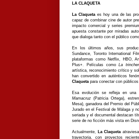
LA CLAQUETA
La Claqueta
es hoy una de las pro
capaz de combinar cine de autor pres
impacto comercial y series premium
apuesta constante por miradas autor
que dialoga tanto con el público como
En los últimos años, sus produc
Sundance, Toronto International F
plataformas como Netflix, HBO, A
Plus+. Películas como
La trincher
artística, reconocimiento crítico y s
han convertido en auténticos fen
Claqueta
para conectar con públicos 
Esa evolución se refleja en una f
Mamacruz
(Patricia Ortega), est
Mesa), ganadora del Premio del Pú
Jurado en el Festival de Málaga y n
seriada y el documental destacan t
serie de no ficción más vista en Di
Actualmente,
La Claqueta
atraviesa
trayectoria, con proyectos recie