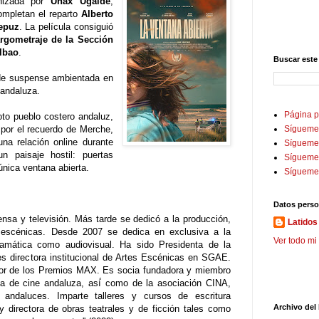
nizada por
Unax Ugalde
,
ompletan el reparto
Alberto
lepuz
. La película c
onsiguió
rgometraje de la Sección
ilbao
.
Buscar este
de suspense ambientada en
l andaluza.
Página p
to pueblo costero andaluz,
y por el recuerdo de Merche,
Sígueme
na relación online durante
Sígueme 
 paisaje hostil: puertas
Sígueme
nica ventana abierta.
Sígueme
Datos perso
ensa y televisión. Más tarde se dedicó a la producción,
Latidos 
tes escénicas. Desde 2007 se dedica en exclusiva a la
Ver todo mi 
 dramática como audiovisual. Ha sido Presidenta de la
s directora institucional de Artes Escénicas en SGAE.
dor de los Premios MAX. Es socia fundadora y miembro
a de cine andaluza, así́ como de la asociación CINA,
s andaluces. Imparte talleres y cursos de escritura
Archivo del
y directora de obras teatrales y de ficción tales como