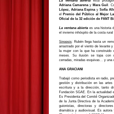
La ventana abierta
está protago
Adriana Camarena
y
Mara Guil
. C
López, Adriana Espina
y
Sofía Al
el
Premio del Público al Mejor La
Oficial de la 32 edición de FANT B
La ventana abierta
es una historia 
el invierno inhóspito de la costa rura
Sinopsis
:
Rubén llega hasta un remo
arrastrado por el viento de levante 
la mujer con la que ha construido u
meses. Su ilusión se topa con un
cerradas, miradas esquivas… y una ú
ANA GRACIANI
Trabajó como periodista en radio, pr
gestión y distribución en las ar
escritura y a la dirección, tanto
Fundación SGAE. En la actualidad e
Es Presidenta del Comité́ Organiza
de la Junta Directiva de la Academi
guionistas, directoras y directore
dramática y audiovisual. Es autora 