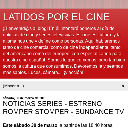
LATIDOS POR EL CINE
¡Bienvenid@s al blog! En él intentaré poneros al día de
noticias de cine y series televisivas. El cine es cultura, y la
misma nos une y define como personas. Aquí hablaremos
tanto de cine comercial como de cine independiente, tanto
del americano como del europeo, con especial cariño para
nuestro cine español. Somos lo que comemos, pero también
somos la cultura que consumimos. Devoremos la y seamos
más sabios. Luces, cámara.... ¡y acción!
▼
sábado, 30 de marzo de 2019
NOTICIAS SERIES - ESTRENO
ROMPER STOMPER - SUNDANCE TV
Este sábado 30 de marzo
, a partir de las 18:40 horas,