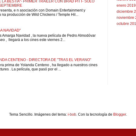
 LA BESTIA"- PRIMER TRÁILER CON BRAD PITT- SOLO
 SEPTIEMBRE
enero 2019
resenta, e n asociación con Domain Entertainment y
diciembre 
u na producción de Wild Chickens / Temple Hil...
noviembre 
octubre 20
A NAVIDAD"
is Amarga Navidad , la nueva película de Pedro Almodóvar
o , llegará a los cines este viernes 2...
NDA CENTENO - DIRECTORA DE "TRAS EL VERANO"
pera prima de Yolanda Centeno , ha llegado a nuestros cines
ures . La película, que pasó por el ...
Tema Sencillo. Imágenes del tema:
i-bob
. Con la tecnología de
Blogger
.