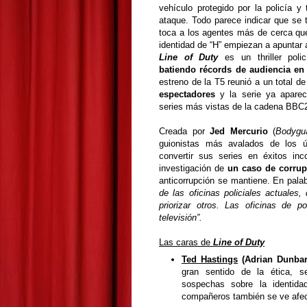
vehículo protegido por la policía y
ataque. Todo parece indicar que se 
toca a los agentes más de cerca qu
identidad de “H” empiezan a apuntar
Line of Duty
es un thriller pol
batiendo récords de audiencia en
estreno de la T5 reunió a un total d
espectadores
y la serie ya aparec
series más vistas de la cadena BBC2
Creada por
Jed Mercurio
(
Bodygu
guionistas más avalados de los ú
convertir sus series en éxitos in
investigación de
un caso de corrupc
anticorrupción se mantiene. En pala
de las oficinas policiales actuale
priorizar otros. Las oficinas de 
televisión”.
Las caras de
Line of Duty
Ted Hastings
(Adrian Dunbar
gran sentido de la ética, 
sospechas sobre la identida
compañeros también se ve afe