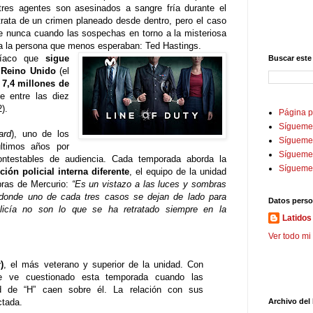
 tres agentes son asesinados a sangre fría durante el
trata de un crimen planeado desde dentro, pero el caso
e nunca cuando las sospechas en torno a la misteriosa
 a la persona que menos esperaban: Ted Hastings.
icíaco que
sigue
Buscar este
 Reino Unido
(el
e
7,4 millones de
e entre las diez
).
Página p
Sígueme
ard
), uno de los
Sígueme 
ltimos años por
Sígueme
contestables de audiencia. Cada temporada aborda la
Sígueme
ión policial interna diferente
, el equipo de la unidad
bras de Mercurio:
“Es un vistazo a las luces y sombras
s, donde uno de cada tres casos se dejan de lado para
Datos perso
policía no son lo que se ha retratado siempre en la
Latidos 
Ver todo mi 
)
, el más veterano y superior de la unidad. Con
se ve cuestionado esta temporada cuando las
d de “H” caen sobre él. La relación con sus
ctada.
Archivo del