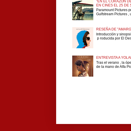
"EN EL CORAZÓN DE
EN CINES EL 25 DE
Paramount Pictures p
Gulfstream Pictures , 
RESEÑA DE "AMARG
Introducción y sinops
p roducida por El Dese
ENTREVISTA A YOLA
Tras el verano , la ó
de la mano de Alfa Pict