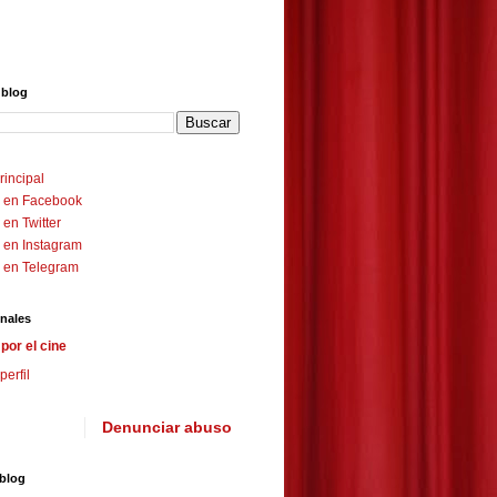
 blog
rincipal
 en Facebook
en Twitter
 en Instagram
 en Telegram
nales
por el cine
perfil
Denunciar abuso
 blog