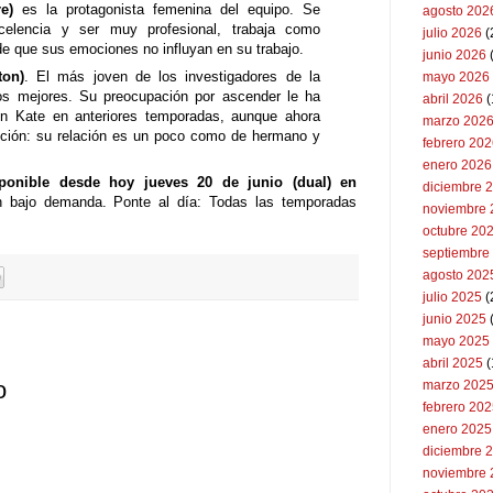
e)
es la protagonista femenina del equipo. Se
agosto 202
celencia y ser muy profesional, trabaja como
julio 2026
(
 de que sus emociones no influyan en su trabajo.
junio 2026
on)
. El más joven de los investigadores de la
mayo 2026
os mejores. Su preocupación por ascender le ha
abril 2026
(
con Kate en anteriores temporadas, aunque ahora
marzo 202
ción: su relación es un poco como de hermano y
febrero 20
enero 2026
ponible desde hoy jueves 20 de junio (dual) en
diciembre 
n bajo demanda. Ponte al día: Todas las temporadas
noviembre 
octubre 20
septiembre
agosto 202
julio 2025
(
junio 2025
mayo 2025
abril 2025
(
o
marzo 202
febrero 20
enero 2025
diciembre 
noviembre 