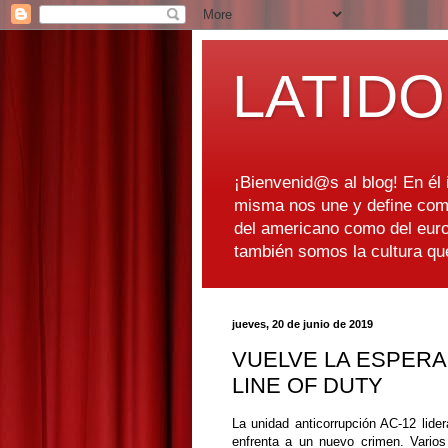
LATIDO
¡Bienvenid@s al blog! En él i
misma nos une y define como
del americano como del euro
también somos la cultura q
jueves, 20 de junio de 2019
VUELVE LA ESPERA
LINE OF DUTY
La unidad anticorrupción AC-12 lide
enfrenta a un nuevo crimen. Vario