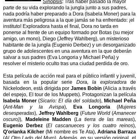
Sinopsis
: Tras haber pasado la mayor
parte de su vida explorando la jungla junto a sus padres,
nada podría haber preparado a Dora (Isabela Moner) para la
aventura más peligrosa a la que jamás se ha enfrentado: ¡el
instituto! Exploradora hasta el final, Dora no tarda en
ponerse al frente de un equipo formado por Botas (su mejor
amigo, un mono), Diego (Jeffrey Wahlberg), un misterioso
habitante de la jungla (Eugenio Derbez) y un desorganizado
grupo de adolescentes en una aventura en la que deberán
salvar a sus padres (Eva Longoria y Michael Peña) y
resolver el misterio oculto tras una ciudad perdida de oro.
Esta película de acción real para el público infantil y juvenil,
basada en la popular serie
Dora, la exploradora
de
Nickelodeon, está dirigida por
James Bobin
(Alicia a través
del espejo, El tour de los Muppets). Protagonizan la película
Isabela Moner
(
Sicario: El día del soldado
),
Michael Peña
(
Ant-Man y la Avispa
),
Eva Longoria
(
Mujeres
desesperadas
),
Jeffrey Wahlberg
(
Future World
(
Amanecer
oscuro)
),
Madeleine Madden
(
La tierra de las mareas
),
Eugenio Derbez
(
El cascanueces y los cuatro reinos
),
Q'orianka Kilcher
(Mi nombre es Te Ata),
Adriana Barraza
(
Al Otro Lado del Muro
). Además, en su versión original, el