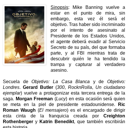
Sinopsis
: Mike Banning vuelve a
estar en el punto de mira, sin
embargo, esta vez él será el
objetivo. Tras haber sido incriminado
por el intento de asesinato al
Presidente de los Estados Unidos,
el agente deberá evadir al Servicio
Secreto de su país, del que formaba
parte, y al FBI mientras trata de
descubrir quién le ha tendido la
trampa y capturar al verdadero
asesino.
Secuela de
Objetivo: La Casa Blanca
y de
Objetivo:
Londres
.
Gerard Butler
(
300
,
RocknRolla
,
Un ciudadano
ejemplar
) vuelve a protagonizar esta tercera entrega de la
saga.
Morgan Freeman
(
Lucy
) en esta ocasión será quien
se meta en la piel de presidente estadounidense.
Ric
Roman Waugh
(
El mensajero
) es el encargado de dirigir
esta cinta de la franquicia creada por
Creighton
Rothenberger
y
Katrin Benedikt
, que también escribirán
esta historia.