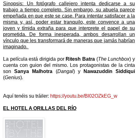
Sinopsis
: Un fotógrafo callejero intenta dedicarse a su
trabajo a tiempo completo. Sin embargo, su abuela parece
empeñada en que este se case. Para intentar satisfacer a la
misma y, así, poder estar tranquilo, este convence a una
joven y tímida extraña para que interprete el papel de su
prometida. De forma inesperada, ambos desarrollan un
vínculo que les transformará de maneras que jamás habrían
imaginado.
La película está dirigida por
Ritesh Batra
(
The Lunchbox
) y
cuenta con guion del mismo. Los protagonistas de la cinta
son
Sanya Malhotra
(
Dangal
) y
Nawazuddin Siddiqui
(
Genius
).
Aquí tenéis su tráiler:
https://youtu.be/Bl02OZkEG_w
EL HOTEL A ORILLAS DEL RÍO