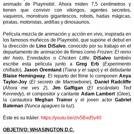
animado de Playmobil. Ahora miden 7,5 centímetros y
tienen que convivir con vikingos, agentes secretos,
vaqueros, monstruos gigantescos, robots, hadas mágicas,
piratas, motoristas, ardillas y dinosaurios.
Película mezcla de animación y acción en vivo, inspirada en
los famosos muñecos de Playmobil, que supone el debut en
la dirección de
Lino DiSalvo
, conocido por su trabajo en el
departamento de animación de filmes como
Frozen: El reino
del hielo
,
Enredados
o
Chicken Little
.
DiSalvo
también
escribe esta película junto a
Greg Erb
(
Experimento
chiflado
),
Jason Oremland
(
Tiana y el sapo
) y el debutante
Blaise Hemingway
. El reparto del filme lo componen
Anya
Taylor-Joy
(
El secreto de Marrowbone
),
Daniel Radcliffe
(
Ahora me ves 2
),
Jim Gaffigan
(
El escándalo Ted
Kennedy
), el compositor y cantante
Adam Lambert
(
Glee
),
la cantautora
Meghan Trainor
y el joven actor
Gabriel
Bateman
(
Nunca apagues la luz
).
Éste es su tráiler:
https://youtu.be/zlv5Bxd5y40
OBJETIVO: WHASINGTON D.C.