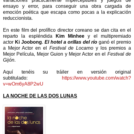
variaciones prácticamente imperceptibles y juegos de
ensayo y error, para conseguir una obra cargada de
emoción poética que escapa como pocas a la explicación
reduccionista.
En este film del prolífico director coreano se dan cita en el
reparto la espléndida
Kim Minhee
y el multipremiado
actor
Ki Joobong
.
El hotel a orillas del río
ganó el premio
a Mejor Actor en el
Festival de Locarno
y los premios a
Mejor Película, Mejor Guion y Mejor Actor en el
Festival de
Gijón
.
Aquí tenéis su tráiler en versión original
subtitulado:
https://www.youtube.com/watch?
v=wOm6yA8P2wU
LA NOCHE DE LAS DOS LUNAS