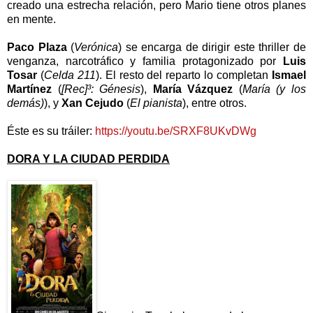
creado una estrecha relación, pero Mario tiene otros planes
en mente.
Paco Plaza
(
Verónica
) se encarga de dirigir este thriller de
venganza, narcotráfico y familia protagonizado por
Luis
Tosar
(
Celda 211
). El resto del reparto lo completan
Ismael
Martínez
(
[Rec]³: Génesis
),
María Vázquez
(
María (y los
demás)
), y
Xan Cejudo
(
El pianista
), entre otros.
Éste es su tráiler:
https://youtu.be/SRXF8UKvDWg
DORA Y LA CIUDAD PERDIDA