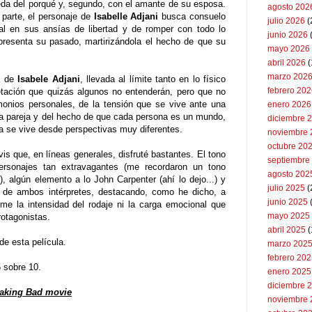
da del porqué y, segundo, con el amante de su esposa.
agosto 202
 parte, el personaje de
Isabelle Adjani
busca consuelo
julio 2026
(
al en sus ansías de libertad y de romper con todo lo
junio 2026
presenta su pasado, martirizándola el hecho de que su
mayo 2026
abril 2026
(
marzo 202
la de
Isabele Adjani
, llevada al límite tanto en lo físico
febrero 20
etación que quizás algunos no entenderán, pero que no
onios personales, de la tensión que se vive ante una
enero 2026
la pareja y del hecho de que cada persona es un mundo,
diciembre 
a se vive desde perspectivas muy diferentes.
noviembre 
octubre 20
vis que, en líneas generales, disfruté bastantes. El tono
septiembre
personajes tan extravagantes (me recordaron un tono
agosto 202
), algún elemento a lo John Carpenter (ahí lo dejo...) y
julio 2025
(
ad de ambos intérpretes, destacando, como he dicho, a
junio 2025
me la intensidad del rodaje ni la carga emocional que
mayo 2025
otagonistas.
abril 2025
(
de esta película.
marzo 202
febrero 20
5 sobre 10.
enero 2025
diciembre 
eaking Bad movie
noviembre 