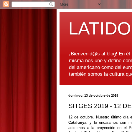
LATIDO
¡Bienvenid@s al blog! En él i
misma nos une y define como
del americano como del euro
también somos la cultura q
domingo, 13 de octubre de 2019
SITGES 2019 - 12 
12 de octubre. Nuestro último día 
Catalunya
, y lo encaramos con mu
asistimos a la proyección en el 