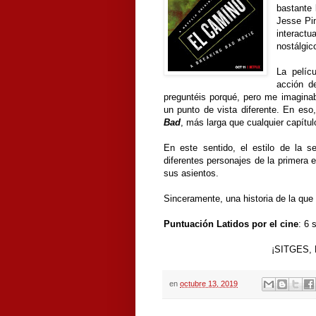
bastante 
Jesse Pin
interact
nostálgic
La pelíc
acción d
preguntéis porqué, pero me imagin
un punto de vista diferente. En eso,
Bad
, más larga que cualquier capítul
En este sentido, el estilo de la s
diferentes personajes de la primera 
sus asientos.
Sinceramente, una historia de la que
Puntuación Latidos por el cine
: 6 
¡SITGES,
en
octubre 13, 2019