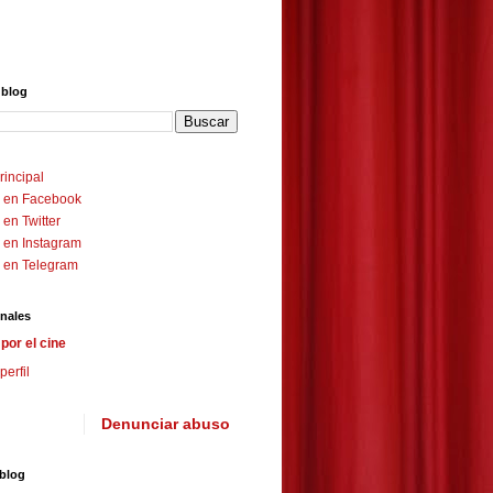
 blog
rincipal
 en Facebook
en Twitter
 en Instagram
 en Telegram
nales
por el cine
perfil
Denunciar abuso
 blog