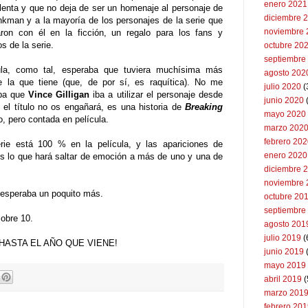
enero 2021
lenta y que no deja de ser un homenaje al personaje de
diciembre 
kman y a la mayoría de los personajes de la serie que
noviembre 
uaron con él en la ficción, un regalo para los fans y
os de la serie.
octubre 20
septiembre
ula, como tal, esperaba que tuviera muchísima más
agosto 202
e la que tiene (que, de por sí, es raquítica). No me
julio 2020
(
aba que
Vince Gilligan
iba a utilizar el personaje desde
junio 2020
 el título no os engañará, es una historia de
Breaking
mayo 2020
o, pero contada en película.
marzo 202
febrero 20
erie está 100 % en la película, y las apariciones de
enero 2020
es lo que hará saltar de emoción a más de uno y una de
diciembre 
noviembre 
 esperaba un poquito más.
octubre 20
septiembre
sobre 10.
agosto 201
julio 2019
(
 HASTA EL AÑO QUE VIENE!
junio 2019
mayo 2019
abril 2019
(
marzo 201
febrero 20