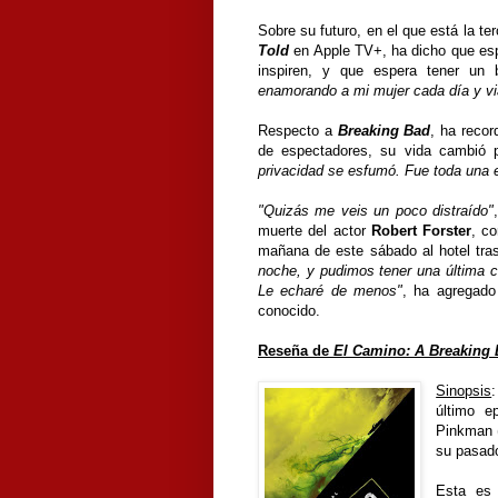
Sobre su futuro, en el que está la t
Told
en Apple TV+, ha dicho que espe
inspiren, y que espera tener u
enamorando a mi mujer cada día y vi
Respecto a
Breaking Bad
, ha recor
de espectadores, su vida cambió p
privacidad se esfumó. Fue toda una 
"Quizás me veis un poco distraído"
muerte del actor
Robert Forster
, c
mañana de este sábado al hotel tra
noche, y pudimos tener una última 
Le echaré de menos"
, ha agregado
conocido.
Reseña de
El Camino: A Breaking
Sinopsis
último e
Pinkman 
su pasad
Esta es 