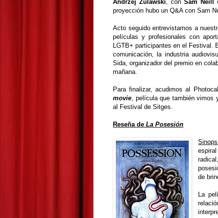
Andrzej Zulawski
, con
Sam Neill
proyección hubo un Q&A con Sam Nei
Acto seguido entrevistamos a nues
películas y profesionales con apor
LGTB+ participantes en el Festival. E
comunicación, la industria audiovi
Sida, organizador del premio en colab
mañana.
Para finalizar, acudimos al Photoc
movie
, película que también vimos 
al Festival de Sitges.
Reseña de
La Posesión
Sinops
espira
radical
posesi
de bri
La pel
relac
interp