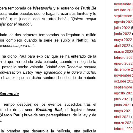
noviembre 
ercera temporada de
Westworld
y el estreno de
Truth Be
octubre 20
ra recibir papeles que le hagan cruzar sus límites y le
septiembre
n bebé que juegue con su otro bebé:
"Quiero seguir
agosto 202
ajar por el mundo"
.
julio 2022
(
junio 2022
(
dado las dos primeras temporadas no llegaban al millón
mayo 2022
or completo cuando la serie se subió a Netflix:
"Mi
experiencia para mí"
.
abril 2022
(
marzo 202
, ha dicho Paul para explicar que se ha enterado de la
febrero 20
on el que ha rodado esta película, cuando ha llegado la
enero 2022
s pasar la noche volando.
"Hablé con Robert la pasada
diciembre 
conversación. Estoy muy agradecido y le quiero mucho.
noviembre 
 el actor, que ha dicho sentirse bendecido de haberle
octubre 20
septiembre
agosto 202
 Bad movie
julio 2021
(
: Tiempo después de los eventos sucedidos tras el
junio 2021
pisodio de la serie
Breaking Bad
, el fugitivo Jesse
mayo 2021
(
Aaron Paul
) huye de sus perseguidores, de la ley y de
abril 2021
(
o.
marzo 202
febrero 20
la premisa que desarrolla la película, una película