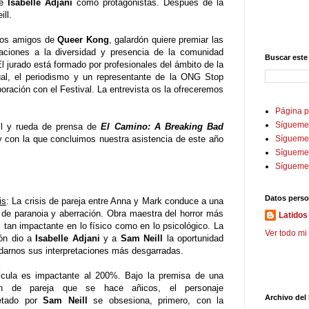
e
Isabelle Adjani
como protagonistas. Después de la
ll.
tros amigos de
Queer Kong
, galardón quiere premiar las
taciones a la diversidad y presencia de la comunidad
Buscar este
l jurado está formado por profesionales del ámbito de la
sual, el periodismo y un representante de la ONG Stop
oración con el Festival. La entrevista os la ofreceremos
Página p
Sígueme
all y rueda de prensa de
El Camino: A Breaking Bad
y con la que concluimos nuestra asistencia de este año
Sígueme 
Sígueme
Sígueme
Datos perso
is
: La crisis de pareja entre Anna y Mark conduce a una
l de paranoia y aberración. Obra maestra del horror más
Latidos 
, tan impactante en lo físico como en lo psicológico. La
Ver todo mi 
ón dio a
Isabelle Adjani
y a
Sam Neill
la oportunidad
ndarnos sus interpretaciones más desgarradas.
ícula es impactante al 200%. Bajo la premisa de una
ión de pareja que se hace añicos, el personaje
Archivo del
retado por
Sam Neill
se obsesiona, primero, con la