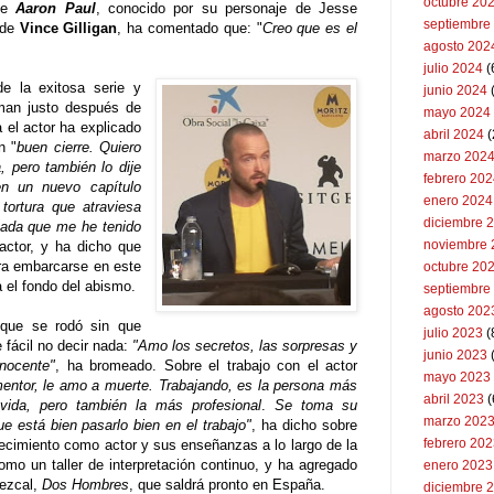
octubre 20
nse
Aaron Paul
, conocido por su personaje de Jesse
septiembre
 de
Vince Gilligan
, ha comentado que: "
Creo que es el
agosto 202
julio 2024
(
de la exitosa serie y
junio 2024
man justo después de
mayo 2024
a el actor ha explicado
abril 2024
(
n "
buen cierre.
Quiero
marzo 202
a, pero también lo dije
febrero 20
n un nuevo capítulo
enero 2024
tortura que atraviesa
diciembre 
sada que me he tenido
noviembre 
 actor, y ha dicho que
ara embarcarse en este
octubre 20
a el fondo del abismo.
septiembre
agosto 202
 que se rodó sin que
julio 2023
(
e fácil no decir nada:
"Amo los secretos, las sorpresas y
junio 2023
nocente"
, ha bromeado. Sobre el trabajo con el actor
mayo 2023
entor, le amo a muerte. Trabajando, es la persona más
abril 2023
(
ida, pero también la más profesional
.
Se toma su
marzo 202
e está bien pasarlo bien en el trabajo"
, ha dicho sobre
febrero 20
ecimiento como actor y sus enseñanzas a lo largo de la
omo un taller de interpretación continuo, y ha agregado
enero 2023
mezcal,
Dos Hombres
, que saldrá pronto en España.
diciembre 