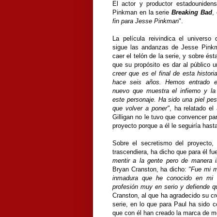
El actor y productor estadounide
Pinkman en la serie
Breaking Bad
,
fin para Jesse Pinkman
".
La película reivindica el universo 
sigue las andanzas de Jesse Pink
caer el telón de la serie, y sobre ést
que su propósito es dar al público u
creer que es el final de esta histori
hace seis años. Hemos entrado e
nuevo que muestra el infierno y la 
este personaje. Ha sido una piel pe
que volver a poner"
, ha relatado el
Gilligan no le tuvo que convencer p
proyecto porque a él le seguiría hast
Sobre el secretismo del proyecto,
trascendiera, ha dicho que para él fu
mentir a la gente pero de manera i
Bryan Cranston, ha dicho:
"Fue mi m
inmadura que he conocido en mi v
profesión muy en serio y defiende qu
Cranston, al que ha agradecido su cr
serie, en lo que para Paul ha sido c
que con él han creado la marca de 