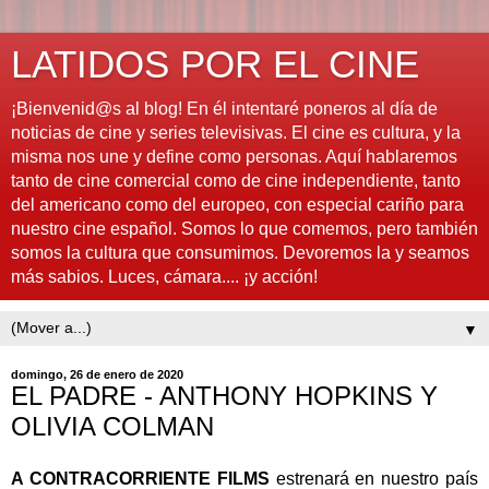
LATIDOS POR EL CINE
¡Bienvenid@s al blog! En él intentaré poneros al día de
noticias de cine y series televisivas. El cine es cultura, y la
misma nos une y define como personas. Aquí hablaremos
tanto de cine comercial como de cine independiente, tanto
del americano como del europeo, con especial cariño para
nuestro cine español. Somos lo que comemos, pero también
somos la cultura que consumimos. Devoremos la y seamos
más sabios. Luces, cámara.... ¡y acción!
▼
domingo, 26 de enero de 2020
EL PADRE - ANTHONY HOPKINS Y
OLIVIA COLMAN
A CONTRACORRIENTE FILMS
estrenará en nuestro país