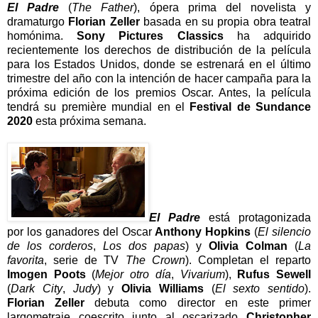
El Padre
(
The Father
), ópera prima del novelista y
dramaturgo
Florian Zeller
basada en su propia obra teatral
homónima.
Sony Pictures Classics
ha adquirido
recientemente los derechos de distribución de la película
para los Estados Unidos, donde se estrenará en el último
trimestre del año con la intención de hacer campaña para la
próxima edición de los premios Oscar. Antes, la película
tendrá su première mundial en el
Festival de Sundance
2020
esta próxima semana.
El Padre
está protagonizada
por los ganadores del Oscar
Anthony Hopkins
(
El silencio
de los corderos
,
Los dos papas
) y
Olivia Colman
(
La
favorita
, serie de TV
The Crown
). Completan el reparto
Imogen Poots
(
Mejor otro día
,
Vivarium
),
Rufus Sewell
(
Dark City
,
Judy
) y
Olivia Williams
(
El sexto sentido
).
Florian Zeller
debuta como director en este primer
largometraje coescrito junto al oscarizado
Christopher