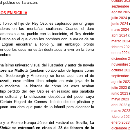
octubre 20
l público de Tarancón.
septiembre
agosto 202
OS EN SICILIA
julio 2024
(
s
: Tonio, el hijo del Rey Oso, es capturado por un grupo
junio 2024
dores en las montañas sicilianas. Cuando el duro
mayo 2024
 amenaza a su pueblo con la inanición, el Rey decide
abril 2024
(
el reino en el que viven los hombres con la ayuda de su
marzo 202
to. Logran encontrar a Tonio y, sin embargo, pronto
febrero 20
n que los osos no están destinados a vivir en la tierra
enero 2024
ombres.
diciembre 
noviembre 
nalísimo universo visual del ilustrador y autor de novela
Lorenzo Mattotti
(también colaborador de figuras como
octubre 20
d, Soderbergh y Antonioni) se funde aquí con el de
septiembre
zzati
, cuyo mítico libro adapta en esta joya de la
agosto 202
ón moderna. La historia de cómo los osos acaban
julio 2023
(
l hijo perdido del Rey Oso es en realidad una parábola
junio 2023
ón cultural y la utilización despótica del poder cuya
mayo 2023
Certain Regard de Cannes. Infinito deleite plástico y
abril 2023
(
guran una obra que parte de lo infantil para alcanzar la
marzo 202
febrero 20
 y el Premio Europa Júnior del Festival de Sevilla,
La
enero 2023
icilia
se estrenará en cines el 28 de febrero de la
diciembre 