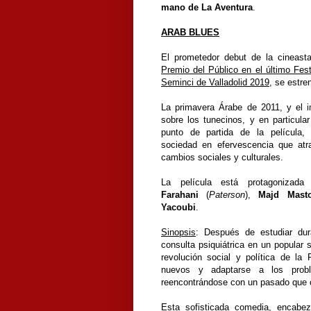
mano de La Aventura
.
ARAB BLUES
El prometedor debut de la cineast
Premio del Público en el último Fes
Seminci de Valladolid 2019
, se estre
La primavera Árabe de 2011, y el 
sobre los tunecinos, y en particular
punto de partida de la película,
sociedad en efervescencia que atr
cambios sociales y culturales.
La película está protagonizad
Farahani
(
Paterson
),
Majd Masto
Yacoubi
.
Sinopsis
: Después de estudiar dur
consulta psiquiátrica en un popular 
revolución social y política de la 
nuevos y adaptarse a los proble
reencontrándose con un pasado que c
Esta sofisticada comedia, encabeza