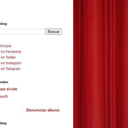
 blog
rincipal
 en Facebook
en Twitter
 en Instagram
 en Telegram
nales
por el cine
perfil
Denunciar abuso
 blog