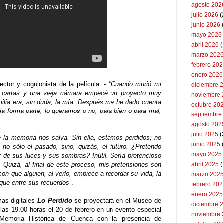
agosto 202
julio 2026
(
junio 2026
mayo 2026
abril 2026
(
marzo 202
febrero 20
enero 2026
ector y coguionista de la película: -
"Cuando murió mi
diciembre 
, cartas y una vieja cámara empecé un proyecto muy
noviembre 
amilia era, sin duda, la mía. Después me he dado cuenta
octubre 20
ia forma parte, lo queramos o no, para bien o para mal,
septiembre
agosto 202
julio 2025
(
 la memoria nos salva. Sin ella, estamos perdidos; no
junio 2025
no sólo el pasado, sino, quizás, el futuro. ¿Pretendo
mayo 2025
ar de sus luces y sus sombras? Inútil. Sería pretencioso
 Quizá, al final de este proceso, mis pretensiones son
abril 2025
(
 que alguien, al verlo, empiece a recordar su vida, la
marzo 202
que entre sus recuerdos
”.
febrero 20
enero 2025
mas digitales
Lo Perdido
se proyectará en el Museo de
diciembre 
as 19.00 horas el 20 de febrero en un evento especial
noviembre 
 Memoria Histórica de Cuenca con la presencia de