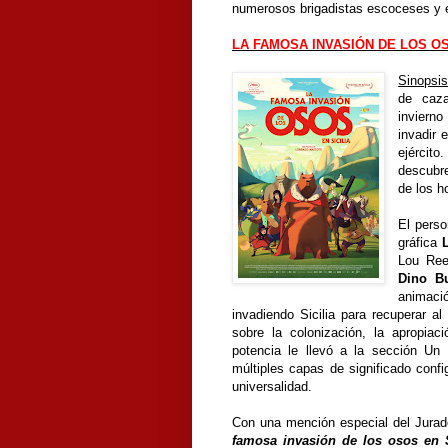
numerosos brigadistas escoceses y e
LA FAMOSA INVASIÓN DE LOS OS
Sinopsi
de caza
invierno
invadir 
ejérci
descubre
de los h
El perso
gráfica
Lou Ree
Dino Bu
animaci
invadiendo Sicilia para recuperar a
sobre la colonización, la apropiaci
potencia le llevó a la sección Un 
múltiples capas de significado confi
universalidad.
Con una mención especial del Jurado
famosa invasión de los osos en S