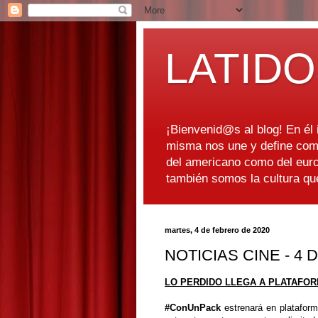
LATIDO
¡Bienvenid@s al blog! En él i
misma nos une y define como
del americano como del euro
también somos la cultura q
martes, 4 de febrero de 2020
NOTICIAS CINE - 4
LO PERDIDO LLEGA A PLATAFOR
#ConUnPack
estrenará en platafor