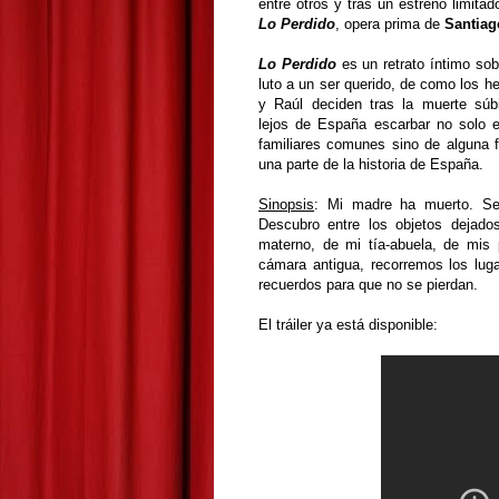
entre otros y tras un estreno limita
Lo Perdido
, opera prima de
Santiag
Lo Perdido
es un retrato íntimo sobr
luto a un ser querido, de como los 
y Raúl deciden tras la muerte sú
lejos de España escarbar no solo 
familiares comunes sino de alguna 
una parte de la historia de España.
Sinopsis
: Mi madre ha muerto. Se
Descubro entre los objetos dejado
materno, de mi tía-abuela, de mis
cámara antigua, recorremos los lug
recuerdos para que no se pierdan.
El tráiler ya está disponible: