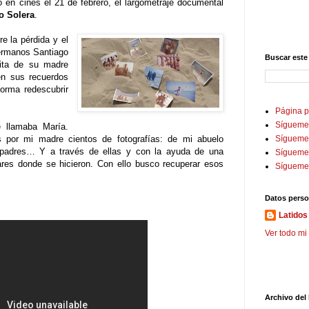
do en cines el 21 de febrero, el largometraje documental
o Solera
.
e la pérdida y el
hermanos Santiago
Buscar este
bita de su madre
en sus recuerdos
forma redescubrir
Página p
Sígueme
 llamaba María.
s por mi madre cientos de fotografías: de mi abuelo
Sígueme 
 padres… Y a través de ellas y con la ayuda de una
Sígueme
ares donde se hicieron. Con ello busco recuperar esos
Sígueme
Datos perso
Latidos 
Ver todo mi 
Archivo del