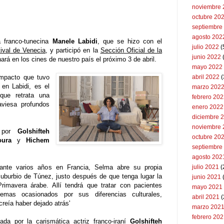
noviembre 
octubre 20
septiembre
agosto 202
a franco-tunecina
Manele Labidi
, que se hizo con el
julio 2022
(
tival de Venecia
, y participó en la
Sección Oficial de la
junio 2022
(
nará en los cines de nuestro país el próximo 3 de abril.
mayo 2022
impacto que tuvo
abril 2022
(
 en Labidi, es el
marzo 202
 que retrata una
febrero 20
aviesa profundos
enero 2022
diciembre 
noviembre 
a por
Golshifteh
octubre 20
ura
y
Hichem
septiembre
agosto 202
ante varios años en Francia, Selma abre su propia
julio 2021
(
suburbio de Túnez, justo después de que tenga lugar la
junio 2021
Primavera árabe. Allí tendrá que tratar con pacientes
mayo 2021
mas ocasionados por sus diferencias culturales,
abril 2021
(
reía haber dejado atrás'
marzo 202
febrero 20
da por la carismática actriz franco-iraní
Golshifteh