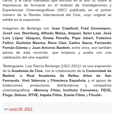
cárcel
; y la carta manifiesto que escribió en el año 52 sobre la
importancia de formarse en el Instituto de Investigaciones y
Experiencias Cinematográficas (IIEC) publicada en el primer
número de la Revista Internacional del Cine, cuyo original se
exhibe en la exposición.
Imágenes de Berlanga con
Joan Crawford, Fred Zinnemann,
Josef von Sternberg, Alfredo Matas, Amparo Soler Leal, José
Luis López Vázquez, Emma Penella, Pepe Isbert, Federico
Fellini, Giulietta Masina, Rene Clair, Carlos Saura, Fernando
Fernán-Gómez
y
Juan Antonio Bardem
, entre otros, son también
piezas de esta recorrido, que empieza y acaba con una
celebración del cine español.
'Belanguiano. Luis García Berlanga (1921-2021)' es una exposición
de la
Academia de Cine
, con la colaboración de la
Comunidad de
Madrid
, la
Real Academia de Bellas Artes de San
Fernando
,
Visit Valencia
y
Filmoteca Española
, y el apoyo de
instituciones, productoras, distribuidoras y compañías
cinematográficas –
Mercury Films, Instituto Cervantes, FECE,
Fluge, Deluxe, RTVE, Impala Films, Estela Films
y
Flixolé
–.
en
junio 08, 2021