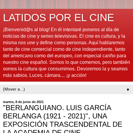
LATIDOS POR EL CINE
¡Bienvenid@s al blog! En él intentaré poneros al día de
noticias de cine y series televisivas. El cine es cultura, y la
misma nos une y define como personas. Aquí hablaremos
tanto de cine comercial como de cine independiente, tanto
del americano como del europeo, con especial cariño para
nuestro cine español. Somos lo que comemos, pero también
somos la cultura que consumimos. Devoremos la y seamos
más sabios. Luces, cámara.... ¡y acción!
▼
martes, 8 de junio de 2021
"BERLANGUIANO. LUIS GARCÍA
BERLANGA (1921 - 2021)", UNA
EXPOSICIÓN TRASCENDENTAL DE
LA ACADEMIA DE CINE