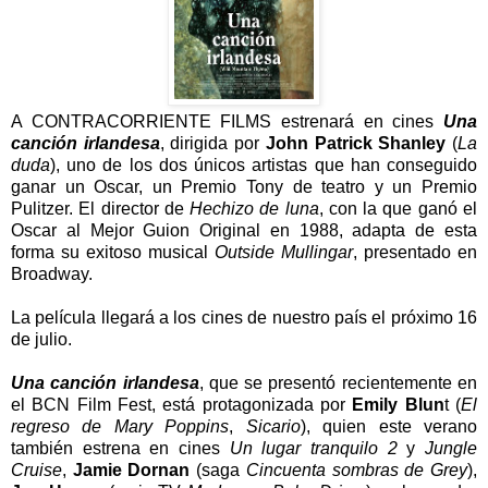
A CONTRACORRIENTE FILMS estrenará en cines
Una
canción irlandesa
, dirigida por
John Patrick Shanley
(
La
duda
), uno de los dos únicos artistas que han conseguido
ganar un Oscar, un Premio Tony de teatro y un Premio
Pulitzer. El director de
Hechizo de luna
, con la que ganó el
Oscar al Mejor Guion Original en 1988, adapta de esta
forma su exitoso musical
Outside Mullingar
, presentado en
Broadway.
La película llegará a los cines de nuestro país el próximo 16
de julio.
Una canción irlandesa
, que se presentó recientemente en
el BCN Film Fest, está protagonizada por
Emily Blun
t (
El
regreso de Mary Poppins
,
Sicario
), quien este verano
también estrena en cines
Un lugar tranquilo 2
y
Jungle
Cruise
,
Jamie Dornan
(saga
Cincuenta sombras de Grey
),