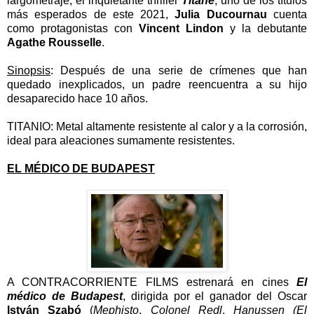
largometraje, el inquietante thriller
Titane
, uno de los títulos
más esperados de este 2021,
Julia Ducournau
cuenta
como protagonistas con
Vincent Lindon
y la debutante
Agathe Rousselle
.
Sinopsis
:
Después de una serie de crímenes que han
quedado inexplicados, un padre reencuentra a su hijo
desaparecido hace 10 años.
TITANIO: Metal altamente resistente al calor y a la corrosión,
ideal para aleaciones
sumamente resistentes.
EL MÉDICO DE BUDAPEST
A CONTRACORRIENTE FILMS estrenará en cines
El
médico de Budapest
, dirigida por el ganador del Oscar
István Szabó
(
Mephisto
,
Colonel Redl
,
Hanussen (El