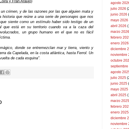
oira y Fran Araújo)
agosto 202
julio 2026
(
de un crimen, y de las razones por las que alguien mata y
junio 2026
a historia que reúne a una serie de personajes que nos
mayo 2026
o que siente como un estímulo haber sido testigo de un
abril 2026
(
ial que está en su territorio cuando va a la caza del
marzo 202
nvolucrados, un grupo humano en el que no es fácil
íctima.
febrero 20
enero 2026
 mágico, donde se entremezclan mar y tierra, viento y
diciembre 
ierra da Capelada, en la costa atlántica, hasta Ferrol. Un
noviembre 
vuelta de cada esquina".
octubre 20
septiembre
agosto 202
julio 2025
(
junio 2025
mayo 2025
abril 2025
(
o
marzo 202
febrero 20
enero 2025
diciembre 
noviembre 