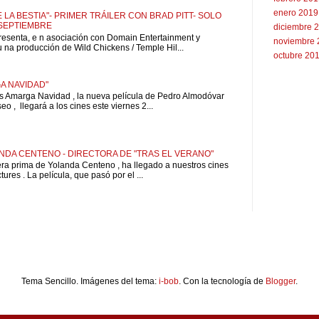
enero 2019
 LA BESTIA"- PRIMER TRÁILER CON BRAD PITT- SOLO
 SEPTIEMBRE
diciembre 
resenta, e n asociación con Domain Entertainment y
noviembre 
u na producción de Wild Chickens / Temple Hil...
octubre 20
A NAVIDAD"
is Amarga Navidad , la nueva película de Pedro Almodóvar
o , llegará a los cines este viernes 2...
NDA CENTENO - DIRECTORA DE "TRAS EL VERANO"
pera prima de Yolanda Centeno , ha llegado a nuestros cines
ures . La película, que pasó por el ...
Tema Sencillo. Imágenes del tema:
i-bob
. Con la tecnología de
Blogger
.