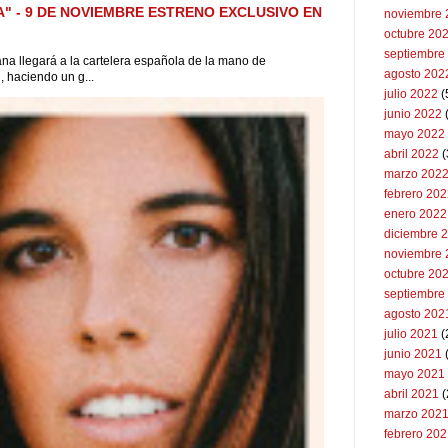
A" - 9 DE NOVIEMBRE ESTRENO EXCLUSIVO EN
noviembre 
octubre 20
septiembre
na llegará a la cartelera española de la mano de
agosto 202
 haciendo un g...
julio 2022
(
junio 2022
(
mayo 2022
abril 2022
(
marzo 202
febrero 20
enero 2022
diciembre 
noviembre 
octubre 20
septiembre
agosto 202
julio 2021
(
junio 2021
mayo 2021
abril 2021
(
marzo 202
febrero 20