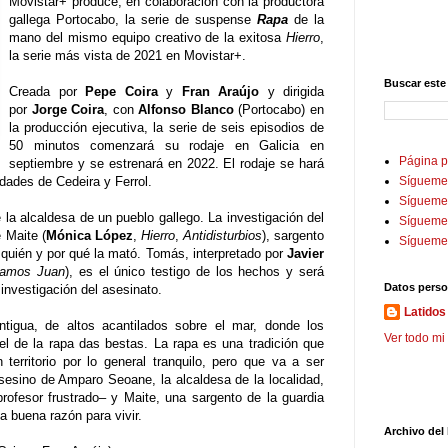
Movistar+ produce, en colaboración con la productora
gallega Portocabo, la serie de suspense
Rapa
de la
mano del mismo equipo creativo de la exitosa
Hierro
,
la serie más vista de 2021 en Movistar+.
Buscar este
Creada por
Pepe Coira
y
Fran Araújo
y dirigida
por
Jorge Coira
, con
Alfonso Blanco
(Portocabo) en
la producción ejecutiva, la serie de seis episodios de
50 minutos comenzará su rodaje en Galicia en
Página p
septiembre y se estrenará en 2022. El rodaje se hará
idades de Cedeira y Ferrol.
Sígueme
Sígueme 
 la alcaldesa de un pueblo gallego. La investigación del
Sígueme
e Maite (
Mónica López
,
Hierro
,
Antidisturbios
), sargento
Sígueme
ar quién y por qué la mató. Tomás, interpretado por
Javier
amos Juan
), es el único testigo de los hechos y será
Datos perso
investigación del asesinato.
Latidos 
ntigua, de altos acantilados sobre el mar, donde los
Ver todo mi 
 el de la rapa das bestas. La rapa es una tradición que
n territorio por lo general tranquilo, pero que va a ser
sesino de Amparo Seoane, la alcaldesa de la localidad,
ofesor frustrado– y Maite, una sargento de la guardia
a buena razón para vivir.
Archivo del