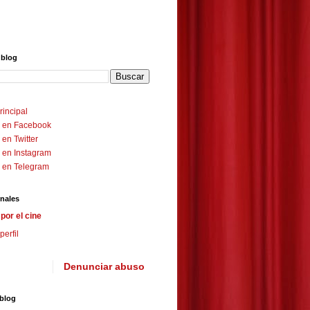
 blog
rincipal
 en Facebook
en Twitter
 en Instagram
 en Telegram
nales
por el cine
perfil
Denunciar abuso
 blog