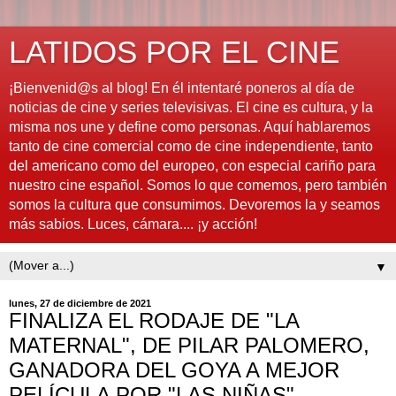
LATIDOS POR EL CINE
¡Bienvenid@s al blog! En él intentaré poneros al día de
noticias de cine y series televisivas. El cine es cultura, y la
misma nos une y define como personas. Aquí hablaremos
tanto de cine comercial como de cine independiente, tanto
del americano como del europeo, con especial cariño para
nuestro cine español. Somos lo que comemos, pero también
somos la cultura que consumimos. Devoremos la y seamos
más sabios. Luces, cámara.... ¡y acción!
▼
lunes, 27 de diciembre de 2021
FINALIZA EL RODAJE DE "LA
MATERNAL", DE PILAR PALOMERO,
GANADORA DEL GOYA A MEJOR
PELÍCULA POR "LAS NIÑAS"