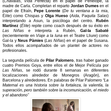
(
Chavalas
,
Vida Perfecta
) en el papel de Penélope, la
madre de Carla. Completan el reparto
Jordan Dumes
en el
papel de Efraín,
Pepe Lorente
(
De tu ventana a la mia
,
É
lite
) como Chispas y
Olga Hueso
(
Aida
, P
aquita Salas
)
interpretando a Asun, la psicóloga del centro.
Rubén
Martínez
(
Élite
) repite como coach después de su éxito en
Las Niñas
e interpreta a Rubén,
Gal-la Sabaté
(recientemente en
Viaje a la luna
en el Teatre Lliure) como
Gal-la y
Neus Pàmies
(
Las Niñas
) en el papel de Susana.
Todos ellos acompañados de un plantel de actores no
profesionales.
La segunda película de
Pilar Palomero
, tras haber ganado
cuatro Premios Goya, entre ellos el de Mejor Película por
Las Niñas
, se rodó durante 8 semanas en diferentes
localizaciones alrededor de Monegros (Aragón), en
Barcelona y alrededores. En palabras de Pilar Palomero
“La
Maternal es una historia sobre la fortaleza, la valentía, la
superación, pero también sobre la incomunicación, el miedo
y el abandono"