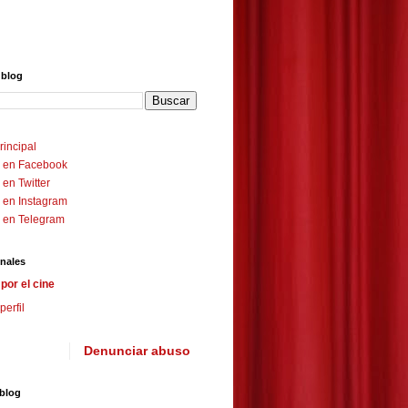
 blog
rincipal
 en Facebook
en Twitter
 en Instagram
 en Telegram
nales
por el cine
perfil
Denunciar abuso
 blog