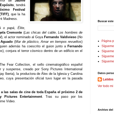
error de
Jaume
 Expósito
, tendrá
óximo Festival
(TIFF)
, que la ha
ght Madness.
Buscar este
 o papá
,
Élite
,
ela Cremonte
(
Las chicas del cable
,
Los hombres de
l
), el actor nominado al Goya
Fernando Valdivieso
(
No
Página p
o Aguado
(
Mar de plástico
,
Amar en tiempos revueltos
)
 quien además ha coescrito el guion junto a
Fernando
Sígueme
os
), conjura el terror cósmico dentro de un edificio en el
Sígueme 
Sígueme
Sígueme
he Fear Collection, el sello cinematográfico español
or y suspense, creado por Sony Pictures International
Datos perso
y Iberia), la productora de Álex de la Iglesia y Carolina
o, cuya presentación oficial tuvo lugar en la pasada
Latidos 
Ver todo mi 
 a las salas de cine de toda España el próximo 2 de
 Pictures Entertainment
. Tras su paso por los
rime Video.
Archivo del