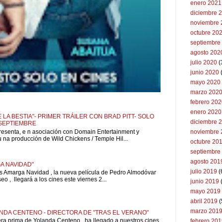
enero 2021
diciembre 
noviembre 
octubre 20
septiembre
agosto 202
julio 2020
(
junio 2020
mayo 2020
marzo 202
febrero 20
enero 2020
 LA BESTIA"- PRIMER TRÁILER CON BRAD PITT- SOLO
diciembre 
 SEPTIEMBRE
resenta, e n asociación con Domain Entertainment y
noviembre 
u na producción de Wild Chickens / Temple Hil...
octubre 20
septiembre
agosto 201
A NAVIDAD"
julio 2019
(
is Amarga Navidad , la nueva película de Pedro Almodóvar
o , llegará a los cines este viernes 2...
junio 2019
mayo 2019
abril 2019
(
marzo 201
NDA CENTENO - DIRECTORA DE "TRAS EL VERANO"
pera prima de Yolanda Centeno , ha llegado a nuestros cines
febrero 20