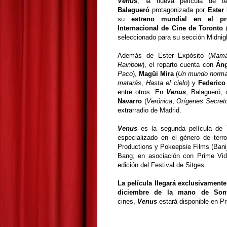
Venus
, la nueva película de t
Balagueró
protagonizada por
Ester
su
estreno mundial en el pr
Internacional de Cine de Toronto 
seleccionado para su sección Midni
Además de Ester Expósito (
Mamá
Rainbow
), el reparto cuenta con
Áng
Paco
),
Magüi Mira
(
Un mundo norma
matarás
,
Hasta el cielo
) y
Federic
entre otros. En
Venus
, Balagueró,
Navarro
(
Verónica
,
Orígenes Secret
extrarradio de Madrid.
Venus
es la segunda película de T
especializado en el género de terr
Productions y Pokeepsie Films (Banija
Bang, en asociación con Prime Vide
edición del Festival de Sitges.
La película llegará exclusivamente
diciembre de la mano de Sony
cines,
Venus
estará disponible en P