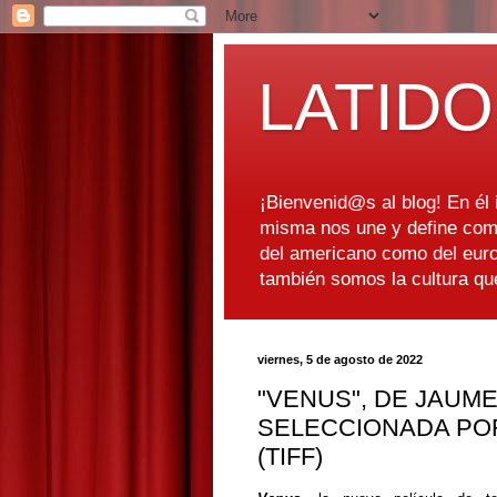
LATIDO
¡Bienvenid@s al blog! En él i
misma nos une y define como
del americano como del euro
también somos la cultura q
viernes, 5 de agosto de 2022
"VENUS", DE JAUM
SELECCIONADA POR
(TIFF)