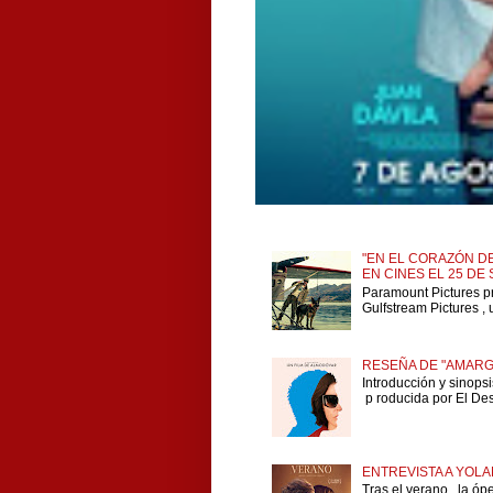
"EN EL CORAZÓN DE
EN CINES EL 25 DE
Paramount Pictures p
Gulfstream Pictures , 
RESEÑA DE "AMARG
Introducción y sinops
p roducida por El Dese
ENTREVISTA A YOLA
Tras el verano , la ó