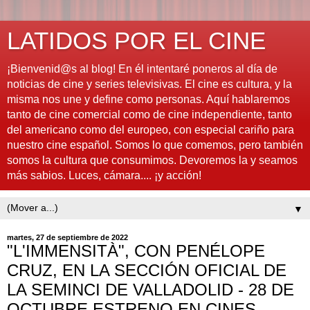
LATIDOS POR EL CINE
¡Bienvenid@s al blog! En él intentaré poneros al día de
noticias de cine y series televisivas. El cine es cultura, y la
misma nos une y define como personas. Aquí hablaremos
tanto de cine comercial como de cine independiente, tanto
del americano como del europeo, con especial cariño para
nuestro cine español. Somos lo que comemos, pero también
somos la cultura que consumimos. Devoremos la y seamos
más sabios. Luces, cámara.... ¡y acción!
▼
martes, 27 de septiembre de 2022
"L'IMMENSITÀ", CON PENÉLOPE
CRUZ, EN LA SECCIÓN OFICIAL DE
LA SEMINCI DE VALLADOLID - 28 DE
OCTUBRE ESTRENO EN CINES