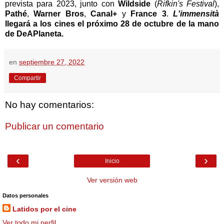
prevista para 2023, junto con
Wildside
(
Rifkin's Festival
),
Pathé
,
Warner Bros
,
Canal+
y
France 3
.
L'immensità
llegará a los cines el próximo 28 de octubre
de la mano
de DeAPlaneta
.
en
septiembre 27, 2022
Compartir
No hay comentarios:
Publicar un comentario
‹
›
Inicio
Ver versión web
Datos personales
Latidos por el cine
Ver todo mi perfil