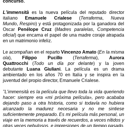
concurso.
L'immensità
es la nueva película del reputado director
italiano
Emanuele Crialese
(
Terraferma
,
Nueva
Mundo
,
Respiro
) y está protagonizada por la ganadora del
Oscar
Penélope Cruz
(
Madres paralelas
,
Competencia
oficial
) que encarna el papel de una madre coraje atrapada
en un matrimonio infeliz.
Le acompañan en el reparto
Vincenzo Amato
(
En la misma
ola
),
Filippo Pucillo
(
Terraferma
),
Aurora
Quattrocchi
(
Todo un día por delante
) y la joven
debutante
Luana Giuliani
. La película es un drama
ambientado en los años 70 en Italia y se inspira en la
juventud del propio director, Emanuele Crialese.
"L’immensità es la película que llevo toda la vida queriendo
hacer: siempre era «mi próxima película», pero acababa
dejando paso a otra historia, como si todavía no hubiera
alcanzado la madurez necesaria y no me sintiese
suficientemente preparado. Es mi película más personal, un
viaje en la memoria a través de recuerdos, a veces nítidos y
otras veces nebulosos, e impresiones de un tiempo pasado,