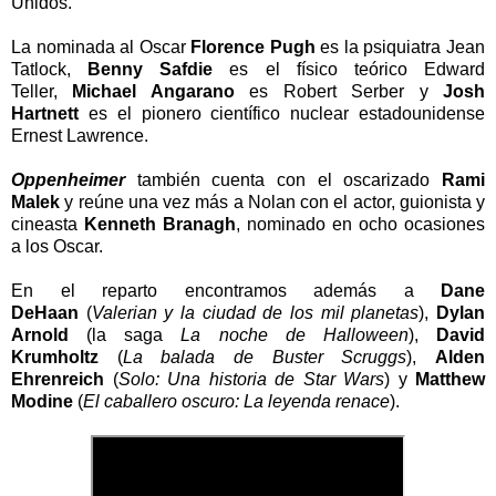
Unidos.
La nominada al Oscar
Florence Pugh
es la psiquiatra Jean
Tatlock,
Benny Safdie
es el físico teórico Edward
Teller,
Michael Angarano
es Robert Serber y
Josh
Hartnett
es el pionero científico nuclear estadounidense
Ernest Lawrence.
Oppenheimer
también cuenta con el oscarizado
Rami
Malek
y reúne una vez más a Nolan con el actor, guionista y
cineasta
Kenneth Branagh
, nominado en ocho ocasiones
a los Oscar.
En el reparto encontramos además a
Dane
DeHaan
(
Valerian y la ciudad de los mil planetas
),
Dylan
Arnold
(la saga
La noche de Halloween
),
David
Krumholtz
(
La balada de Buster Scruggs
),
Alden
Ehrenreich
(
Solo: Una historia de Star Wars
) y
Matthew
Modine
(
El caballero oscuro: La leyenda renace
).