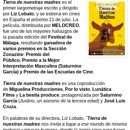
Tierra de nuestras madres
es el
primer largometraje escrito y dirigido
por
Liz Lobato
, y se estrena en cines
en España el próximo 21 de julio. La
película, distribuida por
MELOCREO
,
fue uno de los mayores hallazgos de
la pasada edición del
Festival de
Málaga
, resultando
ganadora de
varios premios en la Sección
Zonazine: Premio del
Público,
Premio a la Mejor
Interpretación Masculina (Saturnino
García) y
Premio de las Escuelas de Cine
.
Tierra de nuestras madres
es una coproducción
de
Miguelina Producciones
,
Por lo visto
,
Lunática
Films
y
La bestia produce
, protagonizada por
Saturnino
García
(
Justino, un asesino de la tercera edad
) y
José Luis
Cruza
.
En palabras de su directora,
Liz Lobato
,
"
Tierra de
nuestras madres
nos invita a bajar a ese mundo de miseria
material y riqueza humana, donde la ironía sirve para hacer