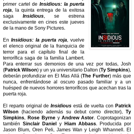
primer cartel de
Insidious: la puerta
roja
, la quinta entrega de la exitosa
saga
Insidious
, se estrena
exclusivamente en cines este jueves
de la mano de Sony Pictures.
En
Insidious: la puerta roja
, vuelve
el elenco original de la franquicia de
terror para el capítulo final de la
terrorífica saga de la familia Lambert.
Para enterrar sus demonios de una vez por todas, Josh
(
Patrick Wilson
) y un ya universitario Dalton (
Ty Simpkins
),
deberán profundizar en El Mas Allá (
The Further
) más que
nunca, enfrentándose al oscuro pasado familiar y a un
huésped de nuevos horrores terroríficos que acechan tras la
puerta roja.
El reparto original de
Insidious
está de vuelta con
Patrick
Wilson
(haciendo además su debut como director),
Ty
Simpkins
,
Rose Byrne
y
Andrew Astor
. Coprotagonizan
también
Sinclair Daniel
y
Hiam Abbass
. Producida por
Jason Blum, Oren Peli, James Wan y Leigh Whannell. El