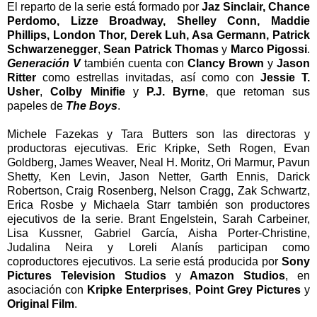
El reparto de la serie está formado por
Jaz Sinclair, Chance
Perdomo, Lizze Broadway, Shelley Conn, Maddie
Phillips, London Thor, Derek Luh, Asa Germann, Patrick
Schwarzenegger
,
Sean Patrick Thomas
y
Marco Pigossi
.
Generación V
también cuenta con
Clancy Brown
y
Jason
Ritter
como estrellas invitadas, así como con
Jessie T.
Usher
,
Colby Minifie
y
P.J. Byrne
, que retoman sus
papeles de
The Boys
.
Michele Fazekas y Tara Butters son las directoras y
productoras ejecutivas. Eric Kripke, Seth Rogen, Evan
Goldberg, James Weaver, Neal H. Moritz, Ori Marmur, Pavun
Shetty, Ken Levin, Jason Netter, Garth Ennis, Darick
Robertson, Craig Rosenberg, Nelson Cragg, Zak Schwartz,
Erica Rosbe y Michaela Starr también son productores
ejecutivos de la serie. Brant Engelstein, Sarah Carbeiner,
Lisa Kussner, Gabriel García, Aisha Porter-Christine,
Judalina Neira y Loreli Alanís participan como
coproductores ejecutivos. La serie está producida por
Sony
Pictures Television Studios
y
Amazon Studios
, en
asociación con
Kripke Enterprises
,
Point Grey Pictures
y
Original Film
.