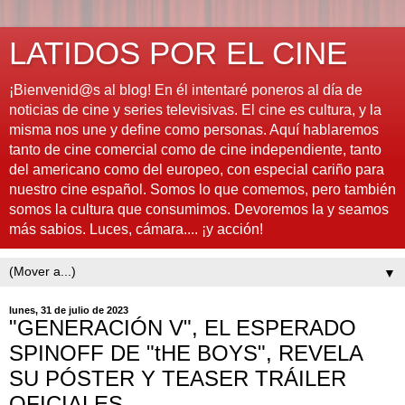
LATIDOS POR EL CINE
¡Bienvenid@s al blog! En él intentaré poneros al día de
noticias de cine y series televisivas. El cine es cultura, y la
misma nos une y define como personas. Aquí hablaremos
tanto de cine comercial como de cine independiente, tanto
del americano como del europeo, con especial cariño para
nuestro cine español. Somos lo que comemos, pero también
somos la cultura que consumimos. Devoremos la y seamos
más sabios. Luces, cámara.... ¡y acción!
▼
lunes, 31 de julio de 2023
"GENERACIÓN V", EL ESPERADO
SPINOFF DE "tHE BOYS", REVELA
SU PÓSTER Y TEASER TRÁILER
OFICIALES