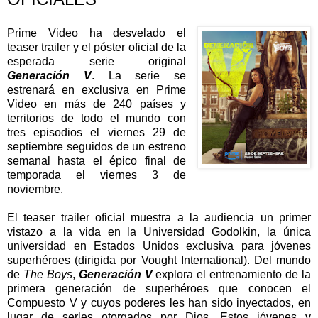
Prime Video ha desvelado el
teaser trailer y el póster oficial de la
esperada serie original
Generación V
. La serie se
estrenará en exclusiva en Prime
Video en más de 240 países y
territorios de todo el mundo con
tres episodios el viernes 29 de
septiembre seguidos de un estreno
semanal hasta el épico final de
temporada el viernes 3 de
noviembre.
El teaser trailer oficial muestra a la audiencia un primer
vistazo a la vida en la Universidad Godolkin, la única
universidad en Estados Unidos exclusiva para jóvenes
superhéroes (dirigida por Vought International). Del mundo
de
The Boys
,
Generación V
explora el entrenamiento de la
primera generación de superhéroes que conocen el
Compuesto V y cuyos poderes les han sido inyectados, en
lugar de serles otorgados por Dios. Estos jóvenes y