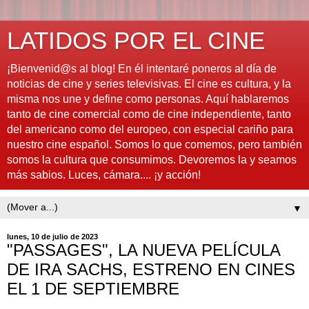
LATIDOS POR EL CINE
¡Bienvenid@s al blog! En él intentaré poneros al día de
noticias de cine y series televisivas. El cine es cultura, y la
misma nos une y define como personas. Aquí hablaremos
tanto de cine comercial como de cine independiente, tanto
del americano como del europeo, con especial cariño para
nuestro cine español. Somos lo que comemos, pero también
somos la cultura que consumimos. Devoremos la y seamos
más sabios. Luces, cámara.... ¡y acción!
▼
lunes, 10 de julio de 2023
"PASSAGES", LA NUEVA PELÍCULA
DE IRA SACHS, ESTRENO EN CINES
EL 1 DE SEPTIEMBRE