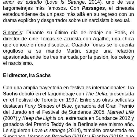
amor es extraño
(
Love Is Strange
, 2014), uno de sus
largometrajes más famosos. Con
Passages
, el cineasta
estadounidense da un paso más allá en su regreso con un
drama explícito y desgarrador sobre un narcisista bisexual.
Sinopsis
:
Durante su último día de rodaje en París, el
director de cine Tomas se acuesta con Agathe, una chica
que conoce en una discoteca. Cuando Tomas se lo cuenta
orgulloso a su marido Martin, surge una relación
apasionada entre los tres marcada por la pasión, los celos y
el narcisismo.
El director, Ira Sachs
Con una amplia trayectoria en festivales internacionales,
Ira
Sachs
debutó en el largometraje con
The Delta
, presentada
en el Festival de Toronto en 1997. Entre sus otras películas
destacan
Forty Shades of Blue
, ganadora del Gran Premio
del Jurado en el Festival de Sundance 2005,
Married Life
(2007) y
Keep the Lights on
, estrenada en Sundance 2012 y
ganadora del Premio Teddy de la Berlinale ese mismo año.
Le siguieron
Love is strange
(2014), también presentada en
Sundance,
Verano en Brooklyn
(2016) y
Frankie
(2019), que