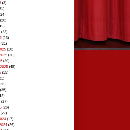
6
(3)
21)
(24)
(20)
19)
6
(23)
26
(13)
(21)
2025
(10)
2025
(20)
25
(30)
 2025
(45)
5
(15)
21)
(36)
(35)
15)
5
(27)
25
(26)
(27)
2024
(17)
2024
(26)