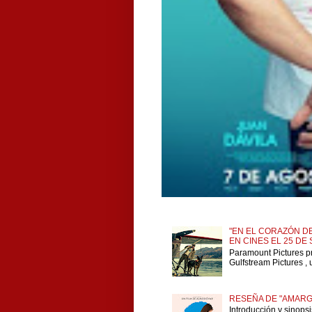
"EN EL CORAZÓN DE
EN CINES EL 25 DE
Paramount Pictures p
Gulfstream Pictures , 
RESEÑA DE "AMARG
Introducción y sinops