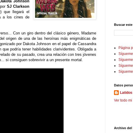
Dakota Johnson
a por
SJ Clarkson
o
) que llegará el
a a los cines de
Buscar este
verso... Con un giro dentro del clásico género, Madame
 del origen de una de las heroínas más enigmáticas de
tagonizado por Dakota Johnson en el papel de Cassandra
Página p
ue podría tener habilidades clarividentes. Obligada a
Sígueme
elado de su pasado, crea una relación con tres jóvenes
... si consiguen sobrevivir a un presente mortal.
Sígueme 
Sígueme
Sígueme
Datos perso
Latidos 
Ver todo mi 
Archivo del