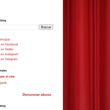
 blog
rincipal
 en Facebook
en Twitter
 en Instagram
 en Telegram
nales
por el cine
perfil
Denunciar abuso
 blog