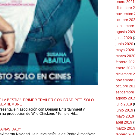
enero 2021
diciembre 
noviembre 
octubre 20
septiembre
agosto 202
julio 2020
(
junio 2020
mayo 2020
marzo 202
febrero 20
enero 2020
diciembre 
noviembre 
octubre 20
septiembre
agosto 201
 LA BESTIA"- PRIMER TRÁILER CON BRAD PITT- SOLO
 SEPTIEMBRE
julio 2019
(
resenta, e n asociación con Domain Entertainment y
junio 2019
u na producción de Wild Chickens / Temple Hil...
mayo 2019
abril 2019
(
marzo 201
A NAVIDAD"
is Amarga Navidad , la nueva película de Pedro Almodóvar
febrero 20