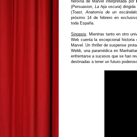
heroína de Marvel interpretada por
(
Persuasion, La hija oscura
) dirigid
(
Toast, Anatomía de un escándal
próximo 14 de febrero en exclusiv
toda España.
Sinopsis
:
Mientras tanto en otro uni
Web cuenta la excepcional historia
Marvel. Un thriller de suspense pro
Webb, una paramédica en Manhattan q
enfrentarse a sucesos que se han rev
destinadas a tener un futuro poderoso