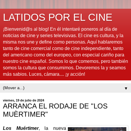
LATIDOS POR EL CINE
¡Bienvenid@s al blog! En él intentaré poneros al día de
noticias de cine y series televisivas. El cine es cultura, y la
misma nos une y define como personas. Aquí hablaremos
tanto de cine comercial como de cine independiente, tanto
del americano como del europeo, con especial cariño para
nuestro cine español. Somos lo que comemos, pero también
somos la cultura que consumimos. Devoremos la y seamos
más sabios. Luces, cámara.... ¡y acción!
▼
viernes, 19 de julio de 2024
ARRANCA EL RODAJE DE "LOS
MUÈRTIMER"
Los Muértimer
, la nueva