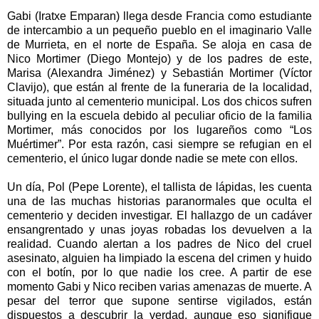
Gabi (Iratxe Emparan) llega desde Francia como estudiante
de intercambio a un pequeño pueblo en el imaginario Valle
de Murrieta, en el norte de España. Se aloja en casa de
Nico Mortimer (Diego Montejo) y de los padres de este,
Marisa (Alexandra Jiménez) y Sebastián Mortimer (Víctor
Clavijo), que están al frente de la funeraria de la localidad,
situada junto al cementerio municipal. Los dos chicos sufren
bullying en la escuela debido al peculiar oficio de la familia
Mortimer, más conocidos por los lugareños como “Los
Muértimer”. Por esta razón, casi siempre se refugian en el
cementerio, el único lugar donde nadie se mete con ellos.
Un día, Pol (Pepe Lorente), el tallista de lápidas, les cuenta
una de las muchas historias paranormales que oculta el
cementerio y deciden investigar. El hallazgo de un cadáver
ensangrentado y unas joyas robadas los devuelven a la
realidad. Cuando alertan a los padres de Nico del cruel
asesinato, alguien ha limpiado la escena del crimen y huido
con el botín, por lo que nadie los cree. A partir de ese
momento Gabi y Nico reciben varias amenazas de muerte. A
pesar del terror que supone sentirse vigilados, están
dispuestos a descubrir la verdad, aunque eso signifique