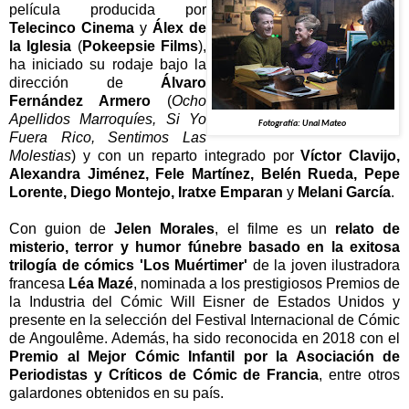
película producida por
Telecinco Cinema
y
Álex de
la Iglesia
(
Pokeepsie Films
),
ha iniciado su rodaje bajo la
dirección de
Álvaro
Fernández Armero
(
Ocho
Apellidos Marroquíes, Si Yo
Fotografía: Unai Mateo 
Fuera Rico, Sentimos Las
Molestias
) y con un reparto integrado por
Víctor Clavijo,
Alexandra Jiménez, Fele Martínez, Belén Rueda, Pepe
Lorente, Diego Montejo, Iratxe Emparan
y
Melani García
.
Con guion de
Jelen Morales
, el filme es un
relato de
misterio, terror y humor fúnebre basado en la exitosa
trilogía de cómics 'Los Muértimer'
de la joven ilustradora
francesa
Léa Mazé
, nominada a los prestigiosos Premios de
la Industria del Cómic Will Eisner de Estados Unidos y
presente en la selección del Festival Internacional de Cómic
de Angoulême. Además, ha sido reconocida en 2018 con el
Premio al Mejor Cómic Infantil por la Asociación de
Periodistas y Críticos de Cómic de Francia
, entre otros
galardones obtenidos en su país.