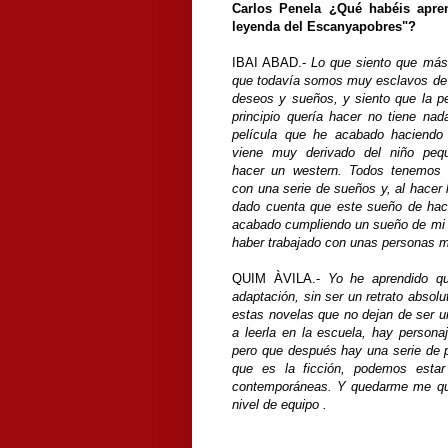
Carlos Penela ¿Qué habéis apre
leyenda del Escanyapobres"?
IBAI ABAD.-
Lo que siento que más
que todavía somos muy esclavos de 
deseos y sueños, y siento que la p
principio quería hacer no tiene na
película que he acabado haciendo
viene muy derivado del niño peq
hacer un western. Todos tenemos e
con una serie de sueños y, al hacer 
dado cuenta que este sueño de hac
acabado cumpliendo un sueño de mi 
haber trabajado con unas personas mar
QUIM ÀVILA.-
Yo he aprendido qu
adaptación, sin ser un retrato absol
estas novelas que no dejan de ser un
a leerla en la escuela, hay person
pero que después hay una serie de p
que es la ficción, podemos esta
contemporáneas. Y quedarme me qued
nivel de equipo .