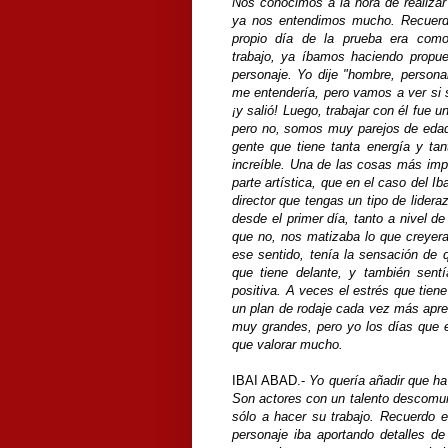
Nos conocimos a la hora de realizar e
ya nos entendimos mucho. Recuerd
propio día de la prueba era com
trabajo, ya íbamos haciendo propue
personaje. Yo dije "hombre, person
me entendería, pero vamos a ver si s
¡y salió! Luego, trabajar con él fue u
pero no, somos muy parejos de edad
gente que tiene tanta energía y tan
increíble. Una de las cosas más impo
parte artística, que en el caso del Ib
director que tengas un tipo de lidera
desde el primer día, tanto a nivel d
que no, nos matizaba lo que creyera
ese sentido, tenía la sensación de q
que tiene delante, y también sent
positiva. A veces el estrés que tien
un plan de rodaje cada vez más apret
muy grandes, pero yo los días que 
que valorar mucho.
IBAI ABAD.-
Yo quería añadir que ha
Son actores con un talento descomun
sólo a hacer su trabajo. Recuerdo 
personaje iba aportando detalles d