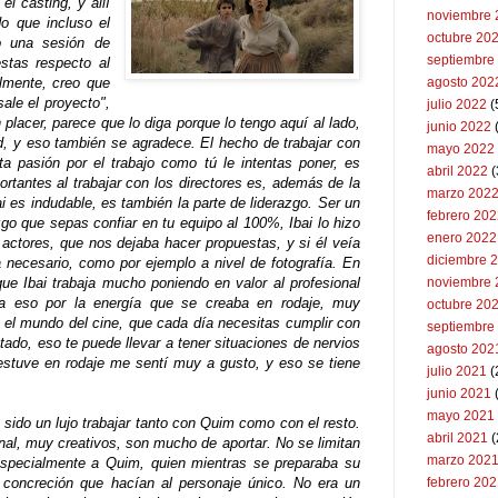
l casting, y allí
noviembre 
o que incluso el
octubre 20
o una sesión de
septiembre
stas respecto al
almente, creo que
agosto 202
ale el proyecto",
julio 2022
(
n placer, parece que lo diga porque lo tengo aquí al lado,
junio 2022
(
, y eso también se agradece. El hecho de trabajar con
mayo 2022
ta pasión por el trabajo como tú le intentas poner, es
abril 2022
(
rtantes al trabajar con los directores es, además de la
marzo 202
ai es indudable, es también la parte de liderazgo. Ser un
febrero 20
zgo que sepas confiar en tu equipo al 100%, Ibai lo hizo
enero 2022
e actores, que nos dejaba hacer propuestas, y si él veía
diciembre 
 necesario, como por ejemplo a nivel de fotografía. En
ue Ibai trabaja mucho poniendo en valor al profesional
noviembre 
ía eso por la energía que se creaba en rodaje, muy
octubre 20
e el mundo del cine, que cada día necesitas cumplir con
septiembre
ado, eso te puede llevar a tener situaciones de nervios
agosto 202
estuve en rodaje me sentí muy a gusto, y eso se tiene
julio 2021
(
junio 2021
mayo 2021
 sido un lujo trabajar tanto con Quim como con el resto.
abril 2021
(
al, muy creativos, son mucho de aportar. No se limitan
marzo 202
especialmente a Quim, quien mientras se preparaba su
e concreción que hacían al personaje único. No era un
febrero 20