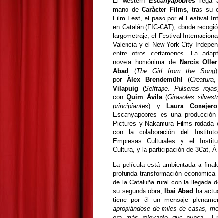
El western
Escanyapobres
llega 
mano de
Caràcter Films
, tras su 
Film Fest, el paso por el Festival In
en Catalán (FIC-CAT), donde recogió
largometraje, el Festival Internacion
Valencia y el New York City Indepen
entre otros certámenes. La adapt
novela homónima de
Narcís Oller
Abad
(
The Girl from the Song
por
Àlex Brendemühl
(
Creatura
Vilapuig
(
Selftape
,
Pulseras rojas
con
Quim Àvila
(
Girasoles silvest
principiantes
) y
Laura Conejero
Escanyapobres es una producción
Pictures y Nakamura Films rodada 
con la colaboración del Institu
Empresas Culturales y el Instit
Cultura, y la participación de 3Cat
La película está ambientada a fina
profunda transformación económica y 
de la Cataluña rural con la llegada d
su segunda obra,
Ibai Abad
ha actua
tiene por él un mensaje plenamen
apropiándose de miles de casas, me 
era más relevante que nunca
”. E