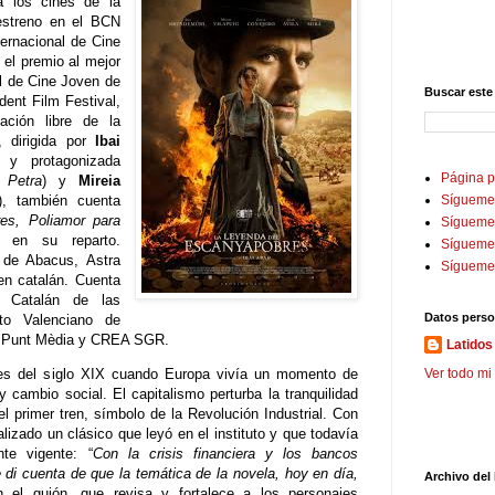
a los cines de la
estreno en el BCN
ternacional de Cine
 el premio al mejor
al de Cine Joven de
Buscar este
dent Film Festival,
ación libre de la
, dirigida por
Ibai
) y protagonizada
Página p
,
Petra
) y
Mireia
), también cuenta
Sígueme
res, Poliamor para
Sígueme 
en su reparto.
Sígueme
 de Abacus, Astra
Sígueme
en catalán. Cuenta
to Catalán de las
Datos perso
uto Valenciano de
, À Punt Mèdia y CREA SGR.
Latidos 
les del siglo XIX cuando Europa vivía un momento de
Ver todo mi 
cambio social. El capitalismo perturba la tranquilidad
el primer tren, símbolo de la Revolución Industrial. Con
lizado un clásico que leyó en el instituto y que todavía
te vigente: “
Con la crisis financiera y los bancos
di cuenta de que la temática de la novela, hoy en día,
Archivo del
n el guión, que revisa y fortalece a los personajes