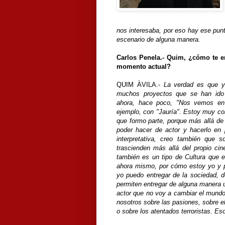
nos interesaba, por eso hay ese pu
escenario de alguna manera.
Carlos Penela.- Quim, ¿cómo te enc
momento actual?
QUIM ÀVILA.-
La
verdad es que y
muchos proyectos que se han ido 
ahora, hace poco, "Nos vemos en o
ejemplo, con "Jauría". Estoy muy con
que formo parte, porque más allá de
poder hacer de actor y hacerlo en 
interpretativa, creo también que 
trascienden más allá del propio cine
también es un tipo de Cultura que 
ahora mismo, por cómo estoy yo y p
yo puedo entregar de la sociedad, 
permiten entregar de alguna manera u
actor que no voy a cambiar el mundo,
nosotros sobre las pasiones, sobre el
o sobre los atentados terroristas. E