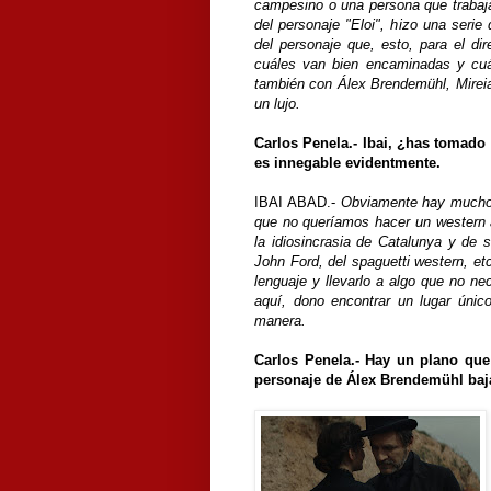
campesino o una persona que trabaja
del personaje "Eloi", hizo una serie 
del personaje que, esto, para el di
cuáles van bien encaminadas y cuá
también con Álex
Brendemühl
, Mirei
un lujo.
Carlos Penela.-
Ibai, ¿has tomado 
es innegable evidentmente.
IBAI ABAD.-
Obviamente hay muchos
que no queríamos hacer un western 
la idiosincrasia de Catalunya y de 
John Ford, del spaguetti western, et
lenguaje y llevarlo a algo que no n
aquí, dono encontrar un lugar único
manera.
Carlos Penela.- Hay un plano que
personaje de Álex
Brendemühl
baj