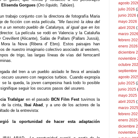
agosto 202
a
Elisenda Gorgues
(
Oro líquido, Tabúes
).
julio 2026
(
junio 2026
n trabajo conjunto con la directora de fotografía Maria
je de ficción con esta película.
"Me fascinó la idea del
mayo 2026
n a un remoto pueblo de Catalunya, al igual que en los
abril 2026
(
 director. La película se rodó en Valencia y la Cataluña
marzo 202
Crevillent (Alicante), Salàs de Pallars (Pallars Jussà),
febrero 20
y Mora la Nova (Ribera d' Ebro). Estos paisajes han
enero 2026
cos de nuestro imaginario colectivo asociado al western,
diciembre 
os de trigo, las largas líneas de vías del ferrocarril
noviembre 
y minas.
octubre 20
septiembre
egada del tren a un pueblo aislado le lleva el ansiado
n oscuro usurero con negocios turbios. Cuando expropía
agosto 202
y se la queda, la joven campesina hará todo lo posible
julio 2025
(
signifique seguir los oscuros pasos del usurero.
junio 2025
mayo 2025
ncia
Trafalgar
en el pasado
BCN Film Fest
tuvimos la
abril 2025
(
r de la cinta,
Ibai Abad
, y a uno de los actores de la
marzo 202
ltado de la entrevista:
febrero 20
enero 2025
urgió la oportunidad de hacer esta adaptación
diciembre 
noviembre 