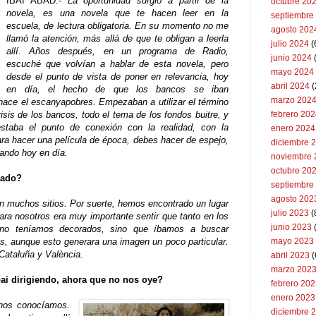
IBAI ABAD.-
La oportunidad surgió a partir de la
octubre 20
novela, es una novela que te hacen leer en la
septiembre
escuela, de lectura obligatoria. En su momento no me
agosto 202
llamó la atención, más allá de que te obligan a leerla
julio 2024
(
allí. Años después, en un programa de Radio,
junio 2024
escuché que volvían a hablar de esta novela, pero
mayo 2024
desde el punto de vista de poner en relevancia, hoy
abril 2024
(
en día, el hecho de que los bancos se iban
marzo 202
ace el escanyapobres. Empezaban a utilizar el término
risis de los bancos, todo el tema de los fondos buitre, y
febrero 20
staba el punto de conexión con la realidad, con la
enero 2024
ra hacer una película de época, debes hacer de espejo,
diciembre 
ando hoy en día.
noviembre 
octubre 20
dado?
septiembre
agosto 202
 muchos sitios. Por suerte, hemos encontrado un lugar
julio 2023
(
ra nosotros era muy importante sentir que tanto en los
junio 2023
s no teníamos decorados, sino que íbamos a buscar
s, aunque esto generara una imagen un poco particular.
mayo 2023
ataluña y València.
abril 2023
(
marzo 202
ai dirigiendo, ahora que no nos oye?
febrero 20
enero 2023
 nos conocíamos.
diciembre 