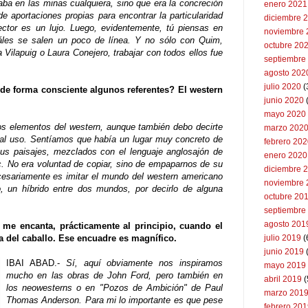
ba en las minas cualquiera, sino que era la concreción
enero 2021
de aportaciones propias para encontrar la particularidad
diciembre 
rector es un lujo. Luego, evidentemente, tú piensas en
noviembre 
les se salen un poco de línea. Y no sólo con Quim,
octubre 20
a Vilapuig o Laura Conejero, trabajar con todos ellos fue
septiembre
agosto 202
julio 2020
(
de forma consciente algunos referentes? El western
junio 2020
mayo 2020
 elementos del western, aunque también debo decirte
marzo 202
al uso. Sentíamos que había un lugar muy concreto de
febrero 20
sus paisajes, mezclados con el lenguaje anglosajón de
enero 2020
c. No era voluntad de copiar, sino de empaparnos de su
diciembre 
ecesariamente es imitar el mundo del western americano
noviembre 
, un híbrido
entre dos mundos, por decirlo de alguna
octubre 20
septiembre
agosto 201
 me encanta, prácticamente al principio, cuando el
a del caballo. Ese encuadre es magnífico.
julio 2019
(
junio 2019
IBAI ABAD.-
Sí, aquí obviamente nos inspiramos
mayo 2019
mucho en las obras de John Ford, pero también en
abril 2019
(
los neowesterns o en "Pozos de Ambición" de Paul
marzo 201
Thomas Anderson. Para mi lo importante es que pese
febrero 20