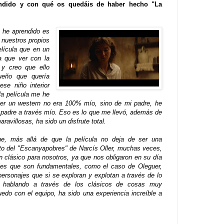
ndido y con qué os quedáis de haber hecho "La
 he aprendido es
nuestros propios
elícula que en un
da que ver con la
 y creo que ello
ueño que quería
se niño interior
la película me he
er un western no era 100% mío, sino de mi padre, he
padre a través mío. Eso es lo que me llevó, además de
avillosas, ha sido un disfrute total.
e, más allá de que la película no deja de ser una
uto del "Escanyapobres" de Narcís Oller, muchas veces,
 clásico para nosotros, ya que nos obligaron en su día
ajes que son fundamentales, como el caso de Oleguer,
ersonajes que si se exploran y explotan a través de lo
r hablando a través de los clásicos de cosas muy
o con el equipo, ha sido una experiencia increíble a