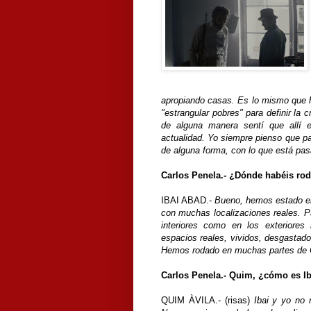
apropiando casas. Es lo mismo que h
"estrangular pobres" para definir la c
de alguna manera sentí que allí e
actualidad. Yo siempre pienso que pa
de alguna forma, con lo que está pas
Carlos Penela.- ¿Dónde habéis ro
IBAI ABAD.-
Bueno, hemos estado en
con muchas localizaciones reales. Pa
interiores como en los exteriore
espacios reales, vividos, desgastado
Hemos rodado en muchas partes de C
Carlos Penela.- Quim, ¿cómo es Ib
QUIM ÀVILA.- (risas)
Ibai y yo no