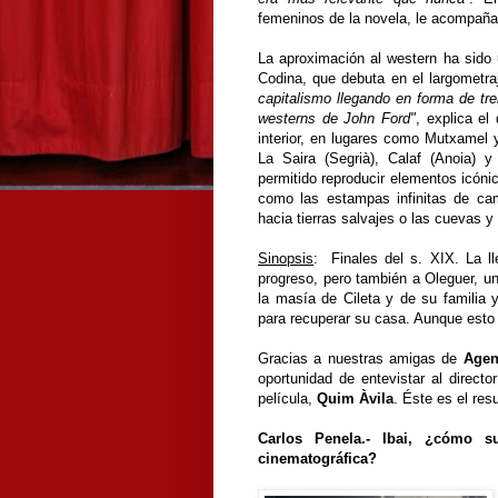
femeninos de la novela, le acompañ
La aproximación al western ha sido u
Codina, que debuta en el largometra
capitalismo llegando en forma de tre
westerns de John Ford"
, explica el
interior, en lugares como Mutxamel y 
La Saira (Segrià), Calaf (Anoia) 
permitido reproducir elementos icóni
como las estampas infinitas de camp
hacia tierras salvajes o las cuevas 
Sinopsis
: Finales del s. XIX. La ll
progreso, pero también a Oleguer, u
la masía de Cileta y de su familia 
para recuperar su casa. Aunque esto 
Gracias a nuestras amigas de
Age
oportunidad de entevistar al directo
película,
Quim Àvila
.
Éste es el resu
Carlos Penela.- Ibai, ¿cómo s
cinematográfica?