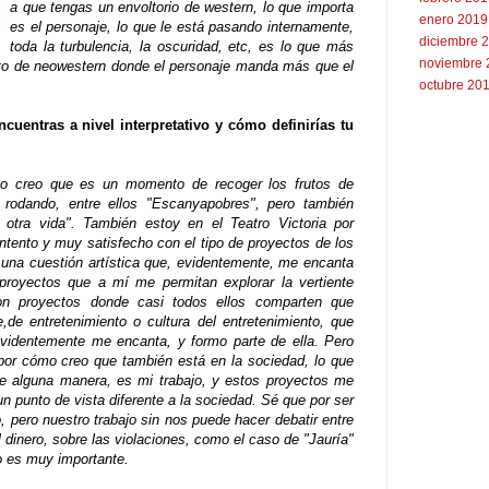
a que tengas un envoltorio de western, lo que importa
enero 2019
es el personaje, lo que le está pasando internamente,
diciembre 
toda la turbulencia, la oscuridad, etc, es lo que más
noviembre 
nto de neowestern donde el personaje manda más que el
octubre 20
uentras a nivel interpretativo y cómo definirías tu
o creo que es un momento de recoger los frutos de
rodando, entre ellos "Escanyapobres", pero también
tra vida". También estoy en el Teatro Victoria por
tento y muy satisfecho con el tipo de proyectos de los
 una cuestión artística que, evidentemente, me encanta
proyectos que a mí me permitan explorar la vertiente
son proyectos donde casi todos ellos comparten que
,de entretenimiento o cultura del entretenimiento, que
evidentemente me encanta, y formo parte de ella. Pero
or cómo creo que también está en la sociedad, lo que
de alguna manera, es mi trabajo, y estos proyectos me
n punto de vista diferente a la sociedad. Sé que por ser
 pero nuestro trabajo sin nos puede hacer debatir entre
 dinero, sobre las violaciones, como el caso de "Jauría"
so es muy importante.