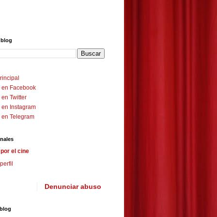
 blog
rincipal
 en Facebook
en Twitter
 en Instagram
 en Telegram
nales
por el cine
perfil
Denunciar abuso
 blog