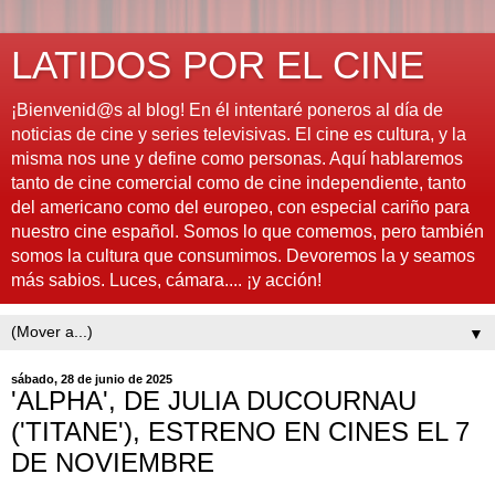
LATIDOS POR EL CINE
¡Bienvenid@s al blog! En él intentaré poneros al día de
noticias de cine y series televisivas. El cine es cultura, y la
misma nos une y define como personas. Aquí hablaremos
tanto de cine comercial como de cine independiente, tanto
del americano como del europeo, con especial cariño para
nuestro cine español. Somos lo que comemos, pero también
somos la cultura que consumimos. Devoremos la y seamos
más sabios. Luces, cámara.... ¡y acción!
▼
sábado, 28 de junio de 2025
'ALPHA', DE JULIA DUCOURNAU
('TITANE'), ESTRENO EN CINES EL 7
DE NOVIEMBRE