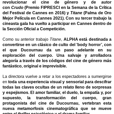
revolucionar el cine de género y de autor
con
Crudo
(Premio FIPRESCI en la Semana de la Crítica
del Festival de Cannes en 2016) y
Titane
(Palma de Oro
Mejor Película en Cannes 2021). Con su tercer trabajo la
cineasta gala ha vuelto a participar en Cannes dentro de
la Sección Oficial a Competición.
Como su anterior trabajo
Titane
,
ALPHA está destinada a
convertirse en un clásico de culto del ‘body horror’, con
el que Ducournau da un paso adelante en su
exploración del cuerpo. Una salvaje y arrolladora
alegoría a través de los códigos del cine de género más
fantástico, original e imprevisible.
La directora vuelve a retar a los espectadores a sumergirse
en
toda una experiencia visual y sensorial para descifrar
todas las claves ocultas de un relato lleno de sorpresas
y espejismos. El amor familiar, el duelo, la empatía y, por
supuesto, la transformación del cuerpo, gran
protagonista del cine de Ducournau, vertebran esta
nueva metamorfosis cinematográfica que se mueve
entre el thriller psicológico y el drama familiar.