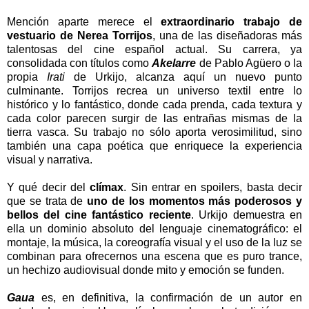
Mención aparte merece el
extraordinario trabajo de
vestuario de Nerea Torrijos
, una de las diseñadoras más
talentosas del cine español actual. Su carrera, ya
consolidada con títulos como
Akelarre
de Pablo Agüero o la
propia
Irati
de Urkijo, alcanza aquí un nuevo punto
culminante. Torrijos recrea un universo textil entre lo
histórico y lo fantástico, donde cada prenda, cada textura y
cada color parecen surgir de las entrañas mismas de la
tierra vasca. Su trabajo no sólo aporta verosimilitud, sino
también una capa poética que enriquece la experiencia
visual y narrativa.
Y qué decir del
clímax
. Sin entrar en spoilers, basta decir
que se trata de
uno de los momentos más poderosos y
bellos del cine fantástico reciente
. Urkijo demuestra en
ella un dominio absoluto del lenguaje cinematográfico: el
montaje, la música, la coreografía visual y el uso de la luz se
combinan para ofrecernos una escena que es puro trance,
un hechizo audiovisual donde mito y emoción se funden.
Gaua
es, en definitiva, la confirmación de un autor en