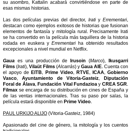
su asombro, Kattalin acabará convirtiéndose en parte de
esas mismas historias.
Las dos películas previas del director,
Irati
y
Errementari
,
destacan como ejemplos exitosos de historias que fusionan
elementos de fantasía y mitología rural. Precisamente Irati
se ha convertido en la película más taquillera de la historia
rodada en euskera y
Errementari
ha obtenido resultados
excepcionales a nivel mundial en Netflix.
Gaua
es una producción de
Irusoin
(
Marco
),
Ikusgarri
Films
(
Irati
),
Vilaüt Films
(
Alcarràs
) y
Gaua AIE
. Cuenta con
el apoyo de
EITB
,
Prime Video
,
RTVE
,
ICAA
,
Gobierno
Vasco
,
Ayuntamiento de Vitoria-Gasteiz
,
Diputación
Foral de Álava
,
Fundación Vital Fundazioa
y
CREA SGR
.
Filmax
se encarga de su distribución en cines de España y
de las ventas internacionales. Tras su paso por salas, la
película estará disponible en
Prime Video
.
PAUL URKIJO ALIJO
(Vitoria-Gasteiz, 1984)
Apasionado del cine de género, la mitología y los cuentos
tra
dicionales.