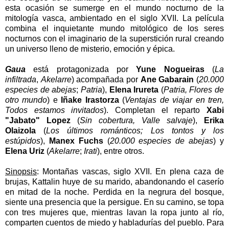
esta ocasión se sumerge en el mundo nocturno de la
mitología vasca, ambientado en el siglo XVII. La película
combina el inquietante mundo mitológico de los seres
nocturnos con el imaginario de la superstición rural creando
un universo lleno de misterio, emoción y épica.
Gaua
está protagonizada por
Yune Nogueiras
(
La
infiltrada
,
Akelarre
) acompañada por
Ane Gabarain
(
20.000
especies de abejas
;
Patria
),
Elena Irureta
(
Patria, Flores de
otro mundo
) e
Iñake Irastorza
(
Ventajas de viajar en tren,
Todos estamos invitados
). Completan el reparto
Xabi
"Jabato" Lopez
(
Sin cobertura, Valle salvaje
),
Erika
Olaizola
(
Los últimos románticos; Los tontos y los
estúpidos
),
Manex Fuchs
(
20.000 especies de abejas
) y
Elena Uriz
(
Akelarre
;
Irati
), entre otros.
Sinopsis
:
Montañas vascas, siglo XVII. En plena caza de
brujas, Kattalin huye de su marido, abandonando el caserío
en mitad de la noche. Perdida en la negrura del bosque,
siente una presencia que la persigue. En su camino, se topa
con tres mujeres que, mientras lavan la ropa junto al río,
comparten cuentos de miedo y habladurías del pueblo. Para