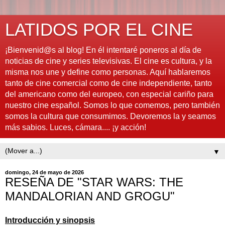
LATIDOS POR EL CINE
¡Bienvenid@s al blog! En él intentaré poneros al día de
noticias de cine y series televisivas. El cine es cultura, y la
misma nos une y define como personas. Aquí hablaremos
tanto de cine comercial como de cine independiente, tanto
del americano como del europeo, con especial cariño para
nuestro cine español. Somos lo que comemos, pero también
somos la cultura que consumimos. Devoremos la y seamos
más sabios. Luces, cámara.... ¡y acción!
▼
domingo, 24 de mayo de 2026
RESEÑA DE "STAR WARS: THE
MANDALORIAN AND GROGU"
Introducción y sinopsis