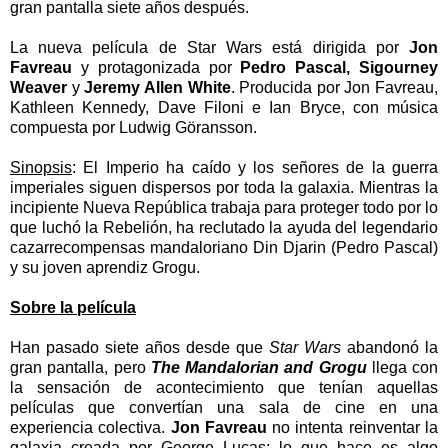
gran pantalla siete años después.
La nueva película de Star Wars está dirigida por
Jon
Favreau
y protagonizada por
Pedro Pascal, Sigourney
Weaver
y
Jeremy Allen White
. P
roducida por Jon Favreau,
Kathleen Kennedy, Dave Filoni e Ian Bryce, con música
compuesta por Ludwig Göransson.
Sinopsis
: El Imperio ha caído y los señores de la guerra
imperiales siguen dispersos por toda la galaxia. Mientras la
incipiente Nueva República trabaja para proteger todo por lo
que luchó la Rebelión, ha reclutado la ayuda del legendario
cazarrecompensas mandaloriano Din Djarin (Pedro Pascal)
y su joven aprendiz Grogu.
Sobre la película
Han pasado siete años desde que
Star Wars
abandonó la
gran pantalla, pero
The Mandalorian and Grogu
llega con
la sensación de acontecimiento que tenían aquellas
películas que convertían una sala de cine en una
experiencia colectiva.
Jon Favreau
no intenta reinventar la
galaxia creada por George Lucas; lo que hace es algo