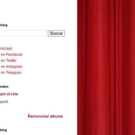
 blog
rincipal
 en Facebook
en Twitter
 en Instagram
 en Telegram
nales
por el cine
perfil
Denunciar abuso
 blog