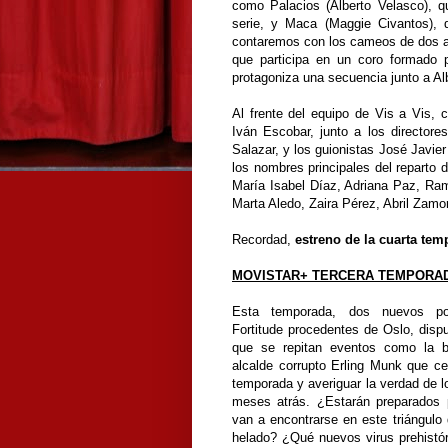
como Palacios (Alberto Velasco), q
serie, y Maca (Maggie Civantos), 
contaremos con los cameos de dos art
que participa en un coro formado 
protagoniza una secuencia junto a Al
Al frente del equipo de Vis a Vis, c
Iván Escobar, junto a los director
Salazar, y los guionistas José Javie
los nombres principales del reparto 
María Isabel Díaz, Adriana Paz, Rami
Marta Aledo, Zaira Pérez, Abril Zamo
Recordad,
estreno de la cuarta tem
MOVISTAR+ TERCERA TEMPORAD
Esta temporada, dos nuevos pol
Fortitude procedentes de Oslo, disp
que se repitan eventos como la b
alcalde corrupto Erling Munk que c
temporada y averiguar la verdad de 
meses atrás. ¿Estarán preparados 
van a encontrarse en este triángul
helado? ¿Qué nuevos virus prehistó