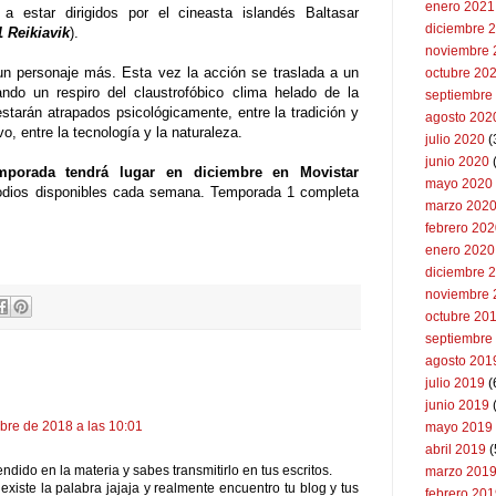
enero 2021
 estar dirigidos por el cineasta islandés Baltasar
diciembre 
1 Reikiavik
).
noviembre 
 un personaje más. Esta vez la acción se traslada a un
octubre 20
ndo un respiro del claustrofóbico clima helado de la
septiembre
tarán atrapados psicológicamente, entre la tradición y
agosto 202
vo, entre la tecnología y la naturaleza.
julio 2020
(
junio 2020
mporada tendrá lugar en diciembre en Movistar
mayo 2020
sodios disponibles cada semana. Temporada 1 completa
marzo 202
febrero 20
enero 2020
diciembre 
noviembre 
octubre 20
septiembre
agosto 201
julio 2019
(
junio 2019
bre de 2018 a las 10:01
mayo 2019
abril 2019
(
endido en la materia y sabes transmitirlo en tus escritos.
marzo 201
i existe la palabra jajaja y realmente encuentro tu blog y tus
febrero 20