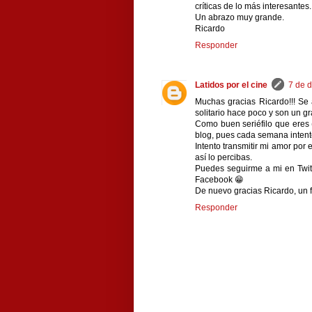
críticas de lo más interesantes.
Un abrazo muy grande.
Ricardo
Responder
Latidos por el cine
7 de d
Muchas gracias Ricardo!!! Se
solitario hace poco y son un gr
Como buen seriéfilo que eres (s
blog, pues cada semana intent
Intento transmitir mi amor por 
así lo percibas.
Puedes seguirme a mi en Twit
Facebook 😁
De nuevo gracias Ricardo, un f
Responder