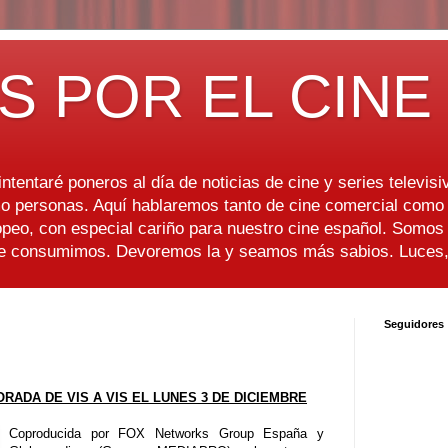
S POR EL CINE
ntentaré poneros al día de noticias de cine y series televisiv
 personas. Aquí hablaremos tanto de cine comercial como d
peo, con especial cariño para nuestro cine español. Somo
ue consumimos. Devoremos la y seamos más sabios. Luces, 
Seguidores
ADA DE VIS A VIS EL LUNES 3 DE DICIEMBRE
Coproducida por FOX Networks Group España y