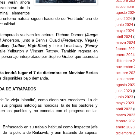
octubre 20
nes verán ahora
septiembre
ovecharse de la
agosto 202
minal, elementos
u entorno natural siguen haciendo de ‘Fortitude’ una de
julio 2024
(
ctualidad.
junio 2024
mayo 2024
a temporada vuelven los actores Richard Dormer (
Juego
abril 2024
(
f Anderson, junto a Dennis Quaid (
Frequency
,
Vegas
)
marzo 202
llory (
Luther
,
High-Rise
) y Luke Treadaway (
Penny
febrero 20
alie Yelburton y Vincent Rattrey. También regresa en
enero 2024
 personaje interpretado por Sophie Grabol que aparecía
diciembre 
noviembre 
da tendrá lugar el 7 de diciembre en Movistar Series
octubre 20
as disponibles bajo demanda.
septiembre
agosto 202
DA DE ATRAPADOS
julio 2023
(
junio 2023
 “la vieja Islandia”, como dicen sus creadores. La de
mayo 2023
 sus propias mitologías nórdicas, la de los pastores y
abril 2023
(
 en los pueblos y no conecta con el progreso de las
marzo 202
febrero 20
Enfrascado en su trabajo habitual como inspector jefe
enero 2023
de la policía de Reikiavik, y aún tratando de superar
diciembre 