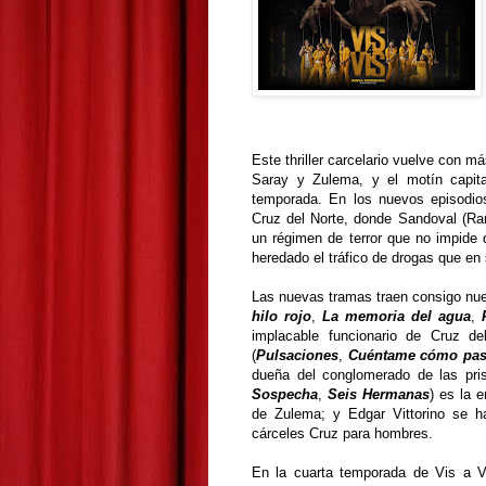
Este thriller carcelario vuelve con má
Saray y Zulema, y el motín capita
temporada. En los nuevos episodios
Cruz del Norte, donde Sandoval (Rami
un régimen de terror que no impide
heredado el tráfico de drogas que en 
Las nuevas tramas traen consigo nue
hilo rojo
,
La memoria del agua
,
implacable funcionario de Cruz de
(
Pulsaciones
,
Cuéntame cómo pa
dueña del conglomerado de las pri
Sospecha
,
Seis Hermanas
) es la 
de Zulema; y Edgar Vittorino se h
cárceles Cruz para hombres.
En la cuarta temporada de Vis a V