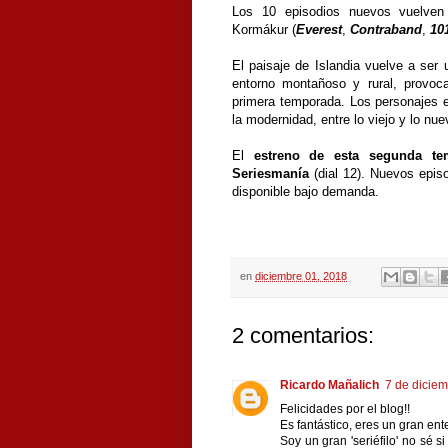
Los 10 episodios nuevos vuelven a
Kormákur (
Everest
,
Contraband
,
10
El paisaje de Islandia vuelve a ser
entorno montañoso y rural, provoca
primera temporada. Los personajes es
la modernidad, entre lo viejo y lo nue
El
estreno de esta segunda te
Seriesmanía
(dial 12). Nuevos epi
disponible bajo demanda.
en
diciembre 01, 2018
2 comentarios:
Ricardo Mañalich
7 de diciem
Felicidades por el blog!!
Es fantástico, eres un gran ent
Soy un gran 'seriéfilo' no sé s