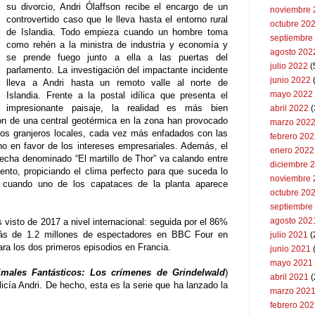
su divorcio, Andri Ólaffson recibe el encargo de un
noviembre 
controvertido caso que le lleva hasta el entorno rural
octubre 20
de Islandia. Todo empieza cuando un hombre toma
septiembre
como rehén a la ministra de industria y economía y
agosto 202
se prende fuego junto a ella a las puertas del
julio 2022
(
parlamento. La investigación del impactante incidente
junio 2022
(
lleva a Andri hasta un remoto valle al norte de
mayo 2022
Islandia. Frente a la postal idílica que presenta el
impresionante paisaje, la realidad es más bien
abril 2022
(
ón de una central geotérmica en la zona han provocado
marzo 202
los granjeros locales, cada vez más enfadados con las
febrero 20
o en favor de los intereses empresariales. Además, el
enero 2022
echa denominado “El martillo de Thor” va calando entre
diciembre 
ento, propiciando el clima perfecto para que suceda lo
noviembre 
a cuando uno de los capataces de la planta aparece
octubre 20
septiembre
agosto 202
ás visto de 2017 a nivel internacional: seguida por el 86%
Más de 1.2 millones de espectadores en BBC Four en
julio 2021
(
ra los dos primeros episodios en Francia.
junio 2021
mayo 2021
imales Fantásticos: Los crímenes de Grindelwald
)
abril 2021
(
licía Andri. De hecho, esta es la serie que ha lanzado la
marzo 202
febrero 20