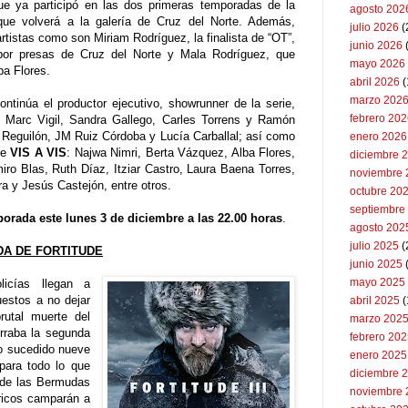
ue ya participó en las dos primeras temporadas de la
agosto 202
que volverá a la galería de Cruz del Norte. Además,
julio 2026
(
istas como son Miriam Rodríguez, la finalista de “OT”,
junio 2026
por presas de Cruz del Norte y Mala Rodríguez, que
mayo 2026
ba Flores.
abril 2026
(
marzo 202
ontinúa el productor ejecutivo, showrunner de la serie,
febrero 20
es Marc Vigil, Sandra Gallego, Carles Torrens y Ramón
r Reguilón, JM Ruiz Córdoba y Lucía Carballal; así como
enero 2026
de
VIS A VIS
: Najwa Nimri, Berta Vázquez, Alba Flores,
diciembre 
ro Blas, Ruth Díaz, Itziar Castro, Laura Baena Torres,
noviembre 
ra y Jesús Castejón, entre otros.
octubre 20
septiembre
porada este lunes 3 de diciembre a las 22.00 horas
.
agosto 202
julio 2025
(
A DE FORTITUDE
junio 2025
mayo 2025
icías llegan a
uestos a no dejar
abril 2025
(
rutal muerte del
marzo 202
erraba la segunda
febrero 20
lo sucedido nueve
enero 2025
para todo lo que
diciembre 
o de las Bermudas
noviembre 
ricos camparán a