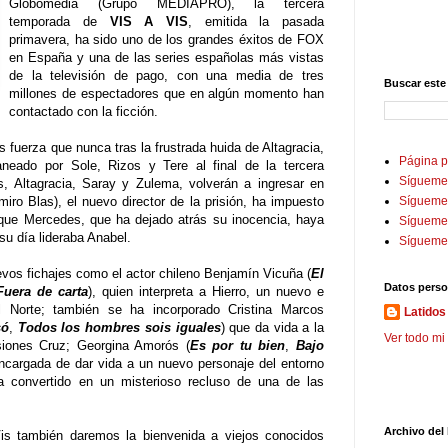
Globomedia (Grupo MEDIAPRO), la tercera
temporada de
VIS A VIS
, emitida la pasada
primavera, ha sido uno de los grandes éxitos de FOX
en España y una de las series españolas más vistas
de la televisión de pago, con una media de tres
Buscar este
millones de espectadores que en algún momento han
contactado con la ficción.
s fuerza que nunca tras la frustrada huida de Altagracia,
Página p
neado por Sole, Rizos y Tere al final de la tercera
Sígueme
, Altagracia, Saray y Zulema, volverán a ingresar en
ro Blas), el nuevo director de la prisión, ha impuesto
Sígueme 
 que Mercedes, que ha dejado atrás su inocencia, haya
Sígueme
su día lideraba Anabel.
Sígueme
vos fichajes como el actor chileno Benjamín Vicuña (
El
Datos perso
Fuera de carta
), quien interpreta a Hierro, un nuevo e
l Norte; también se ha incorporado Cristina Marcos
Latidos 
só
,
Todos los hombres sois iguales
) que da vida a la
Ver todo mi 
siones Cruz; Georgina Amorós (
Es por tu bien
,
Bajo
encargada de dar vida a un nuevo personaje del entorno
a convertido en un misterioso recluso de una de las
Archivo del
is también daremos la bienvenida a viejos conocidos