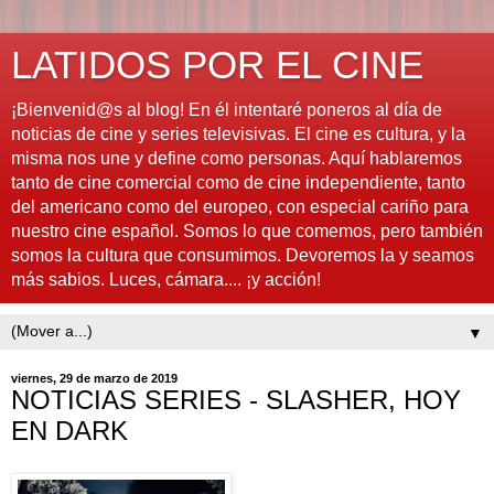
LATIDOS POR EL CINE
¡Bienvenid@s al blog! En él intentaré poneros al día de
noticias de cine y series televisivas. El cine es cultura, y la
misma nos une y define como personas. Aquí hablaremos
tanto de cine comercial como de cine independiente, tanto
del americano como del europeo, con especial cariño para
nuestro cine español. Somos lo que comemos, pero también
somos la cultura que consumimos. Devoremos la y seamos
más sabios. Luces, cámara.... ¡y acción!
▼
viernes, 29 de marzo de 2019
NOTICIAS SERIES - SLASHER, HOY
EN DARK