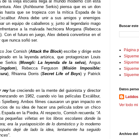
 de la vieja escuela llega al mundo moderno con esta
entura. Alex (Ashbourne Serkis) piensa que es un don
s hasta que se tropieza con la mítica Espada de la
Excalibur. Ahora debe unir a sus amigos y enemigos
mar un equipo de caballeros y, junto al legendario mago
Buscar este
enfrentarse a la malvada hechicera Morgana (Rebecca
). Con el futuro en juego, Alex deberá convertirse en el
r que nunca soñó ser.
Página p
ico Joe Cornish (
Attack the Block
) escribe y dirige este
Sígueme
spirado en la leyenda artúrica, que protagonizan Louis
e Serkis (
Mowgli: La leyenda de la selva
), Angus
Sígueme 
Kingdom
), Rebecca Ferguson (
Misión Imposible:
Sígueme
cura
), Rhianna Dorris (
Secret Life of Boys
) y Patrick
Sígueme
Datos perso
r rey
fue creciendo en la mente del guionista y director
menzando en 1982, cuando vio las películas Excálibur,
Latidos 
n Spielberg. Ambos filmes causaron un gran impacto en
Ver todo mi 
nicios de su idea de hacer una película sobre un chico
 Espada en la Piedra. Al respecto, Cornish recuerda: “
A
aba pequeñas viñetas en los libros escolares donde la
ra; era la yuxtaposición de lo doméstico y lo moderno
spués dejé de lado la idea, lentamente ha seguido
Archivo del
onces
”.