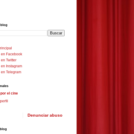
 blog
rincipal
 en Facebook
en Twitter
 en Instagram
 en Telegram
nales
por el cine
perfil
Denunciar abuso
 blog