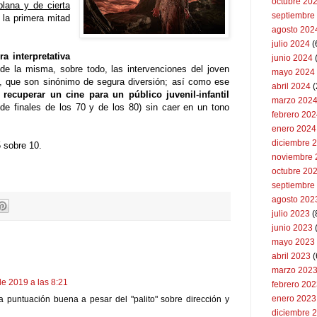
octubre 20
plana y de cierta
septiembre
 la primera mitad
agosto 202
julio 2024
(
ra interpretativa
junio 2024
 de la misma, sobre todo, las intervenciones del joven
mayo 2024
e), que son sinónimo de segura diversión; así como ese
abril 2024
(
r
recuperar un cine para un público juvenil-infantil
marzo 202
de finales de los 70 y de los 80) sin caer en un tono
febrero 20
enero 2024
diciembre 
5 sobre 10.
noviembre 
octubre 20
septiembre
agosto 202
julio 2023
(
junio 2023
mayo 2023
abril 2023
(
marzo 202
e 2019 a las 8:21
febrero 20
enero 2023
 puntuación buena a pesar del "palito" sobre dirección y
diciembre 