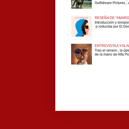
Gulfstream Pictures , 
RESEÑA DE "AMARG
Introducción y sinops
p roducida por El Dese
ENTREVISTA A YOLA
Tras el verano , la ó
de la mano de Alfa Pict