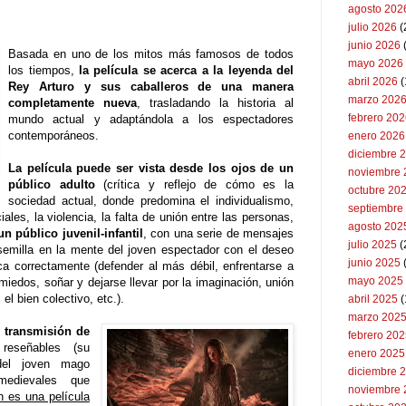
agosto 202
julio 2026
(
junio 2026
Basada en uno de los mitos más famosos de todos
mayo 2026
los tiempos,
la película se acerca a la leyenda del
abril 2026
(
Rey Arturo y sus caballeros de una manera
marzo 202
completamente nueva
, trasladando la historia al
febrero 20
mundo actual y adaptándola a los espectadores
contemporáneos.
enero 2026
diciembre 
La película puede ser vista desde los ojos de un
noviembre 
público adulto
(crítica y reflejo de cómo es la
octubre 20
sociedad actual, donde predomina el individualismo,
septiembre
ciales, la violencia, la falta de unión entre las personas,
agosto 202
n público juvenil-infantil
, con una serie de mensajes
julio 2025
(
semilla en la mente del joven espectador con el deseo
junio 2025
ca correctamente (defender al más débil, enfrentarse a
mayo 2025
miedos, soñar y dejarse llevar por la imaginación, unión
 el bien colectivo, etc.).
abril 2025
(
marzo 202
e transmisión de
febrero 20
reseñables (su
enero 2025
 del joven mago
diciembre 
medievales que
noviembre 
n es una película