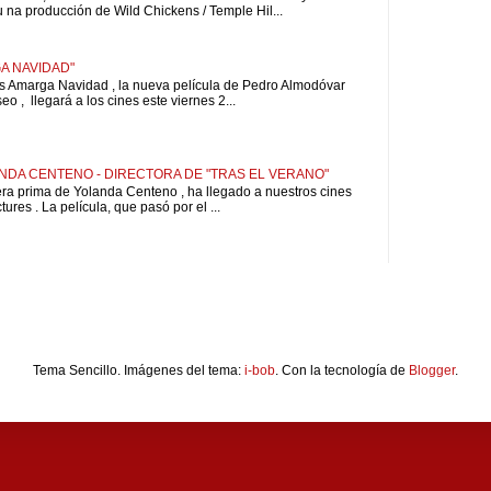
u na producción de Wild Chickens / Temple Hil...
A NAVIDAD"
is Amarga Navidad , la nueva película de Pedro Almodóvar
o , llegará a los cines este viernes 2...
NDA CENTENO - DIRECTORA DE "TRAS EL VERANO"
pera prima de Yolanda Centeno , ha llegado a nuestros cines
ures . La película, que pasó por el ...
Tema Sencillo. Imágenes del tema:
i-bob
. Con la tecnología de
Blogger
.