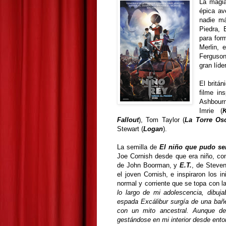
La magia
épica av
nadie má
Piedra, 
para for
Merlin, 
Ferguson
gran líde
El britán
filme in
Ashbourn
Imrie (
Fallout
), Tom Taylor (
La Torre Os
Stewart (
Logan
).
La semilla de
El niño que pudo se
Joe Cornish desde que era niño, co
de John Boorman, y
E.T.
, de Steve
el joven Cornish, e inspiraron los i
normal y corriente que se topa con la
lo largo de mi adolescencia, dibuj
espada Excálibur surgía de una bañe
con un mito ancestral. Aunque de
gestándose en mi interior desde ent