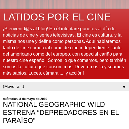
LATIDOS POR EL CINE
¡Bienvenid@s al blog! En él intentaré poneros al día de
noticias de cine y series televisivas. El cine es cultura, y la
misma nos une y define como personas. Aquí hablaremos
tanto de cine comercial como de cine independiente, tanto
del americano como del europeo, con especial cariño para
nuestro cine español. Somos lo que comemos, pero también
somos la cultura que consumimos. Devoremos la y seamos
más sabios. Luces, cámara.... ¡y acción!
▼
miércoles, 8 de mayo de 2019
NATIONAL GEOGRAPHIC WILD
ESTRENA “DEPREDADORES EN EL
PARAÍSO”