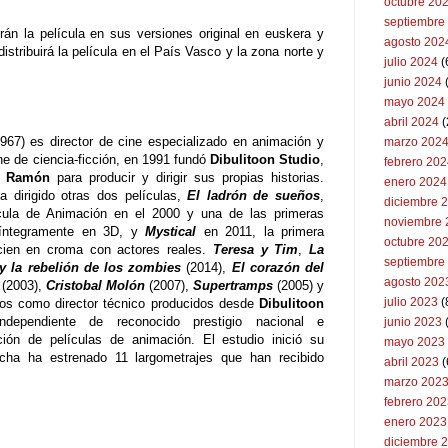
octubre 20
septiembre
 la película en sus versiones original en euskera y
agosto 202
istribuirá la película en el País Vasco y la zona norte y
julio 2024
(
junio 2024
mayo 2024
abril 2024
(
967) es director de cine especializado en animación y
marzo 202
ne de ciencia-ficción, en 1991 fundó
Dibulitoon Studio
,
febrero 20
o Ramón
para producir y dirigir sus propias historias.
enero 2024
ha dirigido otras dos películas,
El ladrón de sueños
,
diciembre 
cula de Animación en el 2000 y una de las primeras
noviembre 
 íntegramente en 3D, y
Mystical
en 2011, la primera
octubre 20
 cien en croma con actores reales.
Teresa y Tim
,
La
septiembre
 y la rebelión de los zombies
(2014),
El corazón del
agosto 202
(2003),
Cristobal Molón
(2007),
Supertramps
(2005) y
julio 2023
(
jos como director técnico producidos desde
Dibulitoon
independiente de reconocido prestigio nacional e
junio 2023
ción de películas de animación. El estudio inició su
mayo 2023
cha ha estrenado 11 largometrajes que han recibido
abril 2023
(
marzo 202
febrero 20
enero 2023
diciembre 