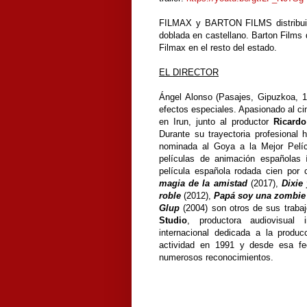
FILMAX y BARTON FILMS distribuirán
doblada en castellano. Barton Films d
Filmax en el resto del estado.
EL DIRECTOR
Ángel Alonso (Pasajes, Gipuzkoa, 1
efectos especiales. Apasionado al ci
en Irun, junto al productor
Ricard
Durante su trayectoria profesional 
nominada al Goya a la Mejor Pelí
películas de animación españolas
película española rodada cien por
magia de la amistad
(2017),
Dixie
roble
(2012),
Papá soy una zombie
Glup
(2004) son otros de sus traba
Studio
, productora audiovisual 
internacional dedicada a la produc
actividad en 1991 y desde esa fe
numerosos reconocimientos.