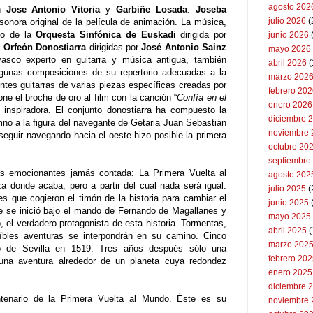
agosto 202
an
Jose Antonio Vitoria
y
Garbiñe Losada
.
Joseba
julio 2026
(
sonora original de la película de animación. La música,
go de la
Orquesta Sinfónica de Euskadi
dirigida por
junio 2026
l
Orfeón Donostiarra
dirigidas por
José Antonio Sainz
mayo 2026
asco experto en guitarra y música antigua, también
abril 2026
(
lgunas composiciones de su repertorio adecuadas a la
marzo 202
rentes guitarras de varias piezas específicas creadas por
febrero 20
ne el broche de oro al film con la canción “
Confía en el
enero 2026
 inspiradora. El conjunto donostiarra ha compuesto la
diciembre 
imno a la figura del navegante de Getaria Juan Sebastián
noviembre 
eguir navegando hacia el oeste hizo posible la primera
octubre 20
septiembre
s emocionantes jamás contada: La Primera Vuelta al
agosto 202
a donde acaba, pero a partir del cual nada será igual.
julio 2025
(
s que cogieron el timón de la historia para cambiar el
junio 2025
e se inició bajo el mando de Fernando de Magallanes y
mayo 2025
el verdadero protagonista de esta historia. Tormentas,
abril 2025
(
eíbles aventuras se interpondrán en su camino. Cinco
marzo 202
to de Sevilla en 1519. Tres años después sólo una
febrero 20
 una aventura alrededor de un planeta cuya redondez
enero 2025
diciembre 
tenario de la Primera Vuelta al Mundo. Éste es su
noviembre 