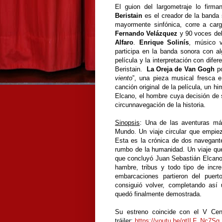
El guion del largometraje lo firm
Beristain
es el creador de la banda 
mayormente sinfónica, corre a car
Fernando Velázquez
y 90 voces de
Alfaro
.
Enrique Solinís
, músico v
participa en la banda sonora con a
película y la interpretación con dife
Beristain.
La Oreja de Van Gogh
po
viento
”, una pieza musical fresca e
canción original de la película, un h
Elcano, el hombre cuya decisión de s
circunnavegación de la historia.
Sinopsis
: Una de las aventuras má
Mundo. Un viaje circular que empiez
Esta es la crónica de dos navegante
rumbo de la humanidad. Un viaje qu
que concluyó Juan Sebastián Elcano, 
hambre, tribus y todo tipo de incr
embarcaciones partieron del puer
consiguió volver, completando así
quedó finalmente demostrada.
Su estreno coincide con el V Cen
tráiler:
https://youtu.be/gtILF_Nc7Sg