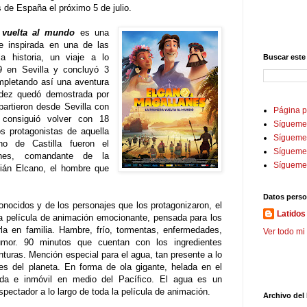
s de España el próximo 5 de julio.
 vuelta al mundo
es una
r e inspirada en una de las
 historia, un viaje a lo
Buscar este
 en Sevilla y concluyó 3
mpletando así una aventura
ndez quedó demostrada por
artieron desde Sevilla con
Página p
consiguió volver con 18
Sígueme
s protagonistas de aquella
Sígueme 
no de Castilla fueron el
Sígueme
anes, comandante de la
Sígueme
ián Elcano, el hombre que
Datos perso
onocidos y de los personajes que los protagonizaron, el
Latidos 
 película de animación emocionante, pensada para los
rla en familia. Hambre, frío, tormentas, enfermedades,
Ver todo mi 
mor. 90 minutos que cuentan con los ingredientes
nturas. Mención especial para el agua, tan presente a lo
res del planeta. En forma de ola gigante, helada en el
ada e inmóvil en medio del Pacífico. El agua es un
ectador a lo largo de toda la película de animación.
Archivo del