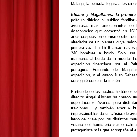
Málaga, la película llegará a los cine
Elcano y Magallanes: la primera
película dirigida al público familia
aventuras más emocionantes de la
desconocido que comenzó en 1519
años después en el mismo sitio, co
alrededor de un planeta cuya redo
primera vez. En 1519 cinco naves p
240 hombres a bordo. Solo una 
marineros al borde de la muerte. Lo
expedición financiada por el Rei
portugués Fernando de Magall
expedición, y el vasco Juan Sebast
consiguió concluir la misión.
Partiendo de los hechos históricos c
director
Ángel Alonso
ha creado una
espectadores jóvenes, para disfruta
traiciones… y también amor y hu
imprescindibles de un clásico de ave
largo del viaje por los distintos ma
verano del hemisferio sur o calm
protagonista más que acompaña al esp