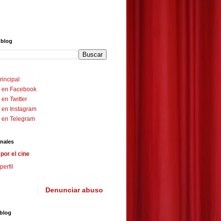
 blog
rincipal
 en Facebook
en Twitter
 en Instagram
 en Telegram
nales
por el cine
perfil
Denunciar abuso
 blog