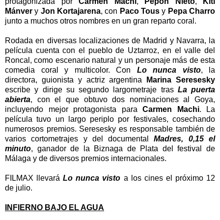
protagonizada por
Carmen Machi
,
Pepón Nieto
,
Kiti
Mánver
y
Jon Kortajarena
, con
Paco Tous
y
Pepa Charro
junto a muchos otros nombres en un gran reparto coral.
Rodada en diversas localizaciones de Madrid y Navarra, la
película cuenta con el pueblo de Uztarroz, en el valle del
Roncal, como escenario natural y un personaje más de esta
comedia coral y multicolor. Con
Lo nunca visto
, la
directora, guionista y actriz argentina
Marina Seresesky
escribe y dirige su segundo largometraje tras
La puerta
abierta
, con el que obtuvo dos nominaciones al Goya,
incluyendo mejor protagonista para
Carmen Machi
. La
película tuvo un largo periplo por festivales, cosechando
numerosos premios. Seresesky es responsable también de
varios cortometrajes y del documental
Madres, 0,15 el
minuto
, ganador de la Biznaga de Plata del festival de
Málaga y de diversos premios internacionales.
FILMAX llevará
Lo nunca visto
a los cines el próximo 12
de julio.
INFIERNO BAJO EL AGUA