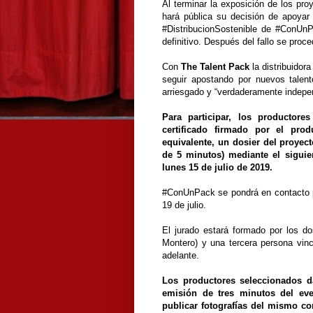
Al terminar la exposición de los pr
hará pública su decisión de apoyar 
#DistribucionSostenible de #ConUnP
definitivo. Después del fallo se proc
Con
The Talent Pack
la distribuidor
seguir apostando por nuevos talento
arriesgado y “verdaderamente indepe
Para participar, los productor
certificado firmado por el pr
equivalente, un dosier del proyec
de 5 minutos) mediante el siguie
lunes 15 de julio de 2019.
#ConUnPack se pondrá en contacto po
19 de julio.
El jurado estará formado por los 
Montero) y una tercera persona vin
adelante.
Los productores seleccionados da
emisión de tres minutos del ev
publicar fotografías del mismo co