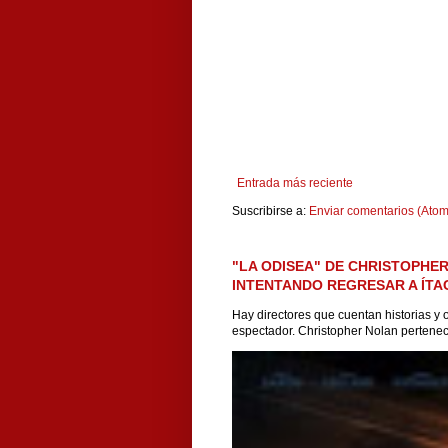
Entrada más reciente
Suscribirse a:
Enviar comentarios (Atom
"LA ODISEA" DE CHRISTOPHER
INTENTANDO REGRESAR A ÍTA
Hay directores que cuentan historias y o
espectador. Christopher Nolan pertenec