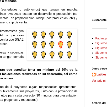
de a mañana.
as (sociedades o autónomos) que tengan en marcha
iónen avanzado estado de desarrollo o producción (se
yectos, en preproducción, rodaje, postproducción, etc) y
Buscar este
ser o clip de venta.
directores/as y/o
SGAE o que sean
Página p
n con la que SGAE
Sígueme
íproca.
Sígueme 
meras y segundas
Sígueme
no tengan cerrada
Sígueme
Datos perso
drán que acreditar tener un mínimo del 20% de la
r las acciones realizadas en su desarrollo, así como
Latidos 
niciativas.
Ver todo mi 
o de 4 proyectos cuyos responsables (productores,
r públicamente sus proyectos, junto con la proyección de
inutos para cada proyecto (10 minutos para presentación
ara preguntas y respuestas).
Archivo del