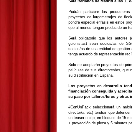
Sala Berlanga de Madrid a las 11 
Podrán participar las productor
proyectos de largometrajes de ficc
pondrá especial énfasis en estos pro
que al menos tengan producido un tea
Será obligatorio que los autores (
guionistas) sean socios/as de 
socios/as de una entidad de gestió
tenga acuerdo de representación rec
Solo se aceptarán proyectos de pri
películas de sus directores/as, que 
su distribución en España.
Los proyectos en desarrollo ten
financiación conseguida y acredita
su paso por talleres/foros y otras i
#ConUnPack seleccionará un máxim
director/a, etc) tendrán que defende
un teaser o clip, en bloques de 15 m
+ proyección de pieza y 5 minutos p