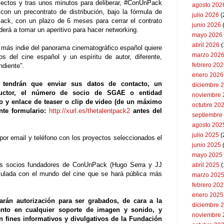
oyectos y tras unos minutos para deliberar, #ConUnPack
agosto 202
con un precontrato de distribución, bajo la fórmula de
julio 2026
(
ack, con un plazo de 6 meses para cerrar el contrato
junio 2026
ederá a tomar un aperitivo para hacer networking.
mayo 2026
abril 2026
(
a más indie del panorama cinematográfico español quiere
marzo 202
s del cine español y un espíritu de autor, diferente,
febrero 20
ndiente”.
enero 2026
es tendrán que enviar sus datos de contacto, un
diciembre 
oductor, el número de socio de SGAE o entidad
noviembre 
to y enlace de teaser o clip de video (de un máximo
octubre 20
nte formulario:
http://xurl.es/thetalentpack2
antes del
septiembre
agosto 202
julio 2025
(
r email y teléfono con los proyectos seleccionados el
junio 2025
mayo 2025
dos socios fundadores de ConUnPack (Hugo Serra y JJ
abril 2025
(
culada con el mundo del cine que se hará pública más
marzo 202
febrero 20
enero 2025
rán autorización para ser grabados, de cara a la
diciembre 
ento en cualquier soporte de imagen y sonido, y
noviembre 
n fines informativos y divulgativos de la Fundación