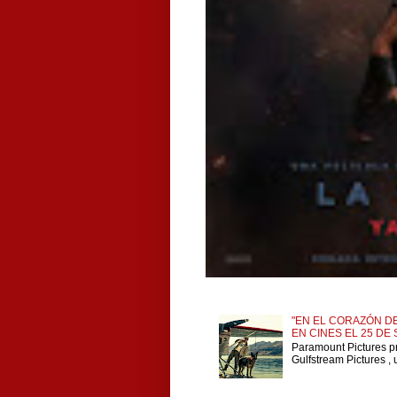
"EN EL CORAZÓN DE
EN CINES EL 25 DE
Paramount Pictures p
Gulfstream Pictures , 