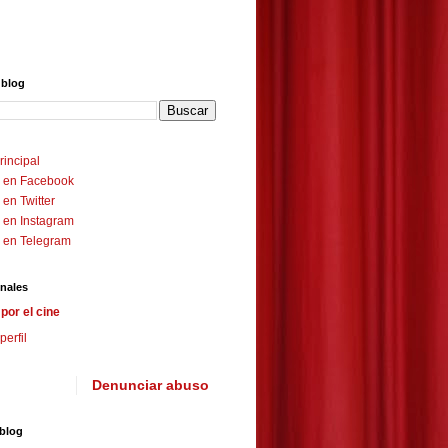
 blog
rincipal
 en Facebook
en Twitter
 en Instagram
 en Telegram
nales
por el cine
perfil
Denunciar abuso
 blog