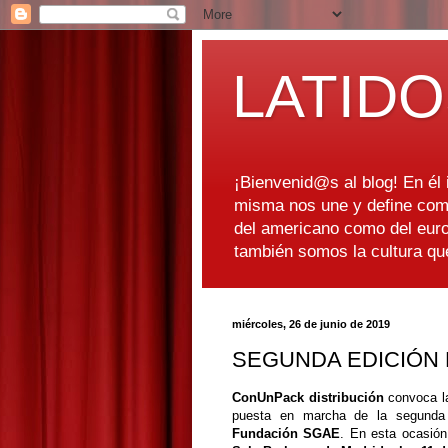
LATIDO
¡Bienvenid@s al blog! En él i
misma nos une y define como
del americano como del euro
también somos la cultura q
miércoles, 26 de junio de 2019
SEGUNDA EDICIÓN 
ConUnPack distribución
convoca la
puesta en marcha de la segunda
Fundación SGAE
. En esta ocasió