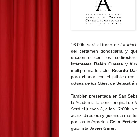
16:00h, será el turno de
La trinch
del certamen donostiarra y qu
encuentro con los codirecto
intérpretes
Belén Cuesta
y
Vic
multipremiado actor
Ricardo Dar
para charlar con el público tra
odisea de los Giles
, de
Sebastián
También presentada en San Sebas
la Academia la serie original de
Será el jueves 3, a las 17:00h, y 
actriz, directora y guionista man
por las intérpretes
Celia Freijei
guionista
Javier Giner
.