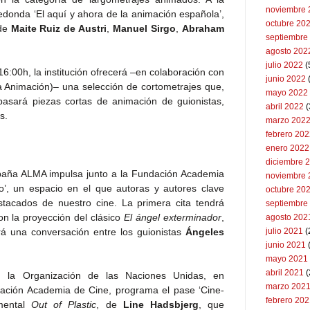
noviembre 
edonda ‘El aquí y ahora de la animación española’,
octubre 20
 de
Maite Ruiz de Austri
,
Manuel Sirgo
,
Abraham
septiembre
agosto 202
julio 2022
(
 16:00h, la institución ofrecerá –en colaboración con
junio 2022
(
la Animación)– una selección de cortometrajes que,
mayo 2022
pasará piezas cortas de animación de guionistas,
abril 2022
(
s.
marzo 202
febrero 20
enero 2022
diciembre 
spaña ALMA impulsa junto a la Fundación Academia
noviembre 
o’, un espacio en el que autoras y autores clave
octubre 20
stacados de nuestro cine. La primera cita tendrá
septiembre
con la proyección del clásico
El ángel exterminador
,
agosto 202
rá una conversación entre los guionistas
Ángeles
julio 2021
(
junio 2021
mayo 2021
abril 2021
(
, la Organización de las Naciones Unidas, en
marzo 202
ación Academia de Cine, programa el pase ‘Cine-
febrero 20
mental
Out of Plastic
, de
Line Hadsbjerg
, que