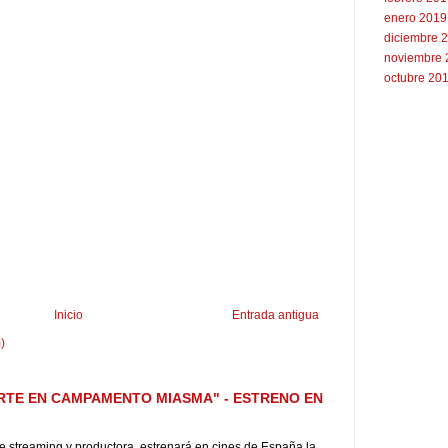
enero 2019
diciembre 
noviembre 
octubre 20
Inicio
Entrada antigua
)
RTE EN CAMPAMENTO MIASMA" - ESTRENO EN
 de streaming y productora, estrenará en cines de España la