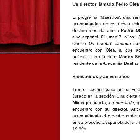
Un director llamado Pedro Olea
El programa ‘Maestros’, una seri
acompañados de estrechos cola
décimo mes del año a
Pedro O
cine español. El lunes 7, a las 
clásico
Un hombre llamado Flo
encuentro con Olea, al que 
película–, la directora
Marina S
residente de la Academia
Beatriz
Preestrenos y aniversarios
Tras su exitoso paso por el Fes
Jurado en la sección ‘Una cierta 
última propuesta,
Lo que arde
, 
encuentro con su director.
Ali
acompañando el preestreno de 
única presencia española del últi
19:30h.