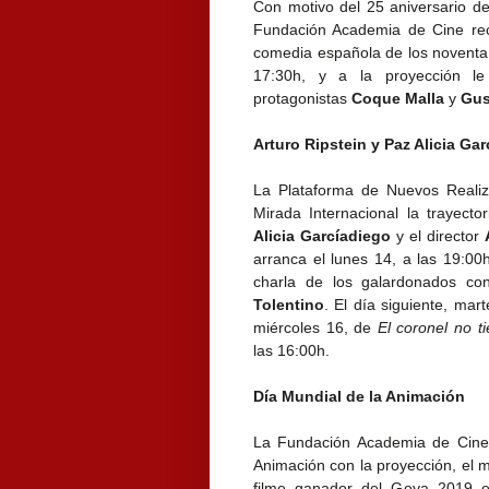
Con motivo del 25 aniversario d
Fundación Academia de Cine r
comedia española de los noventa.
17:30h, y a la proyección le
protagonistas
Coque Malla
y
Gus
Arturo Ripstein y Paz Alicia Ga
La Plataforma de Nuevos Reali
Mirada Internacional la trayect
Alicia Garcíadiego
y el director
arranca el lunes 14, a las 19:00
charla de los galardonados co
Tolentino
. El día siguiente, mar
miércoles 16, de
El coronel no t
las 16:00h.
Día Mundial de la Animación
La Fundación Academia de Cine 
Animación con la proyección, el m
filme ganador del Goya 2019 en