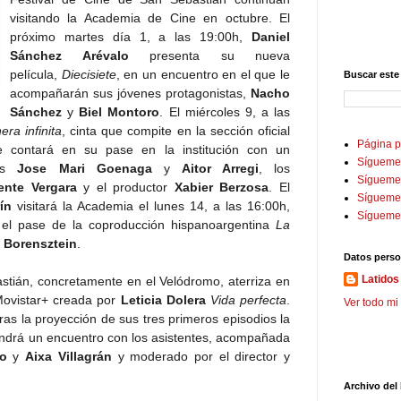
visitando la Academia de Cine en octubre. El
próximo martes día 1, a las 19:00h,
Daniel
Sánchez Arévalo
presenta su nueva
película,
Diecisiete
, en un encuentro en el que le
Buscar este
acompañarán sus jóvenes protagonistas,
Nacho
Sánchez
y
Biel Montoro
. El miércoles 9, a las
era infinita
, cinta que compite en la sección oficial
Página p
e contará en su pase en la institución con un
Sígueme
res
Jose Mari Goenaga
y
Aitor Arregi
, los
Sígueme 
ente Vergara
y el productor
Xabier Berzosa
. El
Sígueme
ín
visitará la Academia el lunes 14, a las 16:00h,
Sígueme
s el pase de la coproducción hispanoargentina
La
 Borensztein
.
Datos perso
Latidos 
tián, concretamente en el Velódromo, aterriza en
 Movistar+ creada por
Leticia Dolera
Vida perfecta
.
Ver todo mi 
tras la proyección de sus tres primeros episodios la
tendrá un encuentro con los asistentes, acompañada
ro
y
Aixa Villagrán
y moderado por el director y
Archivo del