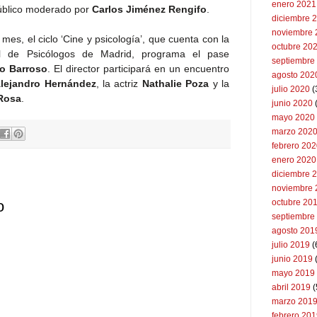
enero 2021
úblico moderado por
Carlos Jiménez Rengifo
.
diciembre 
noviembre 
 mes, el ciclo ‘Cine y psicología’, que cuenta con la
octubre 20
ial de Psicólogos de Madrid, programa el pase
septiembre
o Barroso
. El director participará en un encuentro
agosto 202
lejandro Hernández
, la actriz
Nathalie Poza
y la
julio 2020
(
-Rosa
.
junio 2020
mayo 2020
marzo 202
febrero 20
enero 2020
diciembre 
noviembre 
octubre 20
o
septiembre
agosto 201
julio 2019
(
junio 2019
mayo 2019
abril 2019
(
marzo 201
febrero 20