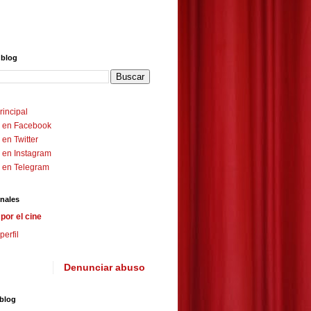
 blog
rincipal
 en Facebook
en Twitter
 en Instagram
 en Telegram
nales
por el cine
perfil
Denunciar abuso
 blog