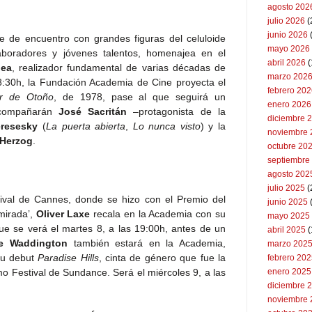
agosto 202
julio 2026
(
junio 2026
e de encuentro con grandes figuras del celuloide
mayo 2026
boradores y jóvenes talentos, homenajea en el
abril 2026
(
lea
, realizador fundamental de varias décadas de
marzo 202
18:30h, la Fundación Academia de Cine proyecta el
febrero 20
r de Otoño
, de 1978, pase al que seguirá un
enero 2026
acompañarán
José Sacritán
–protagonista de la
diciembre 
eresesky
(
La puerta abierta
,
Lo nunca visto
) y la
noviembre 
 Herzog
.
octubre 20
septiembre
agosto 202
julio 2025
(
tival de Cannes, donde se hizo con el Premio del
junio 2025
mirada’,
Oliver Laxe
recala en la Academia con su
mayo 2025
que se verá el martes 8, a las 19:00h, antes de un
abril 2025
(
ce Waddington
también estará en la Academia,
marzo 202
su debut
Paradise Hills
, cinta de género que fue la
febrero 20
mo Festival de Sundance. Será el miércoles 9, a las
enero 2025
diciembre 
noviembre 