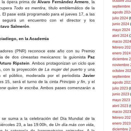
octubre 20
e la ópera prima de
Álvaro Fernández Armero
, la
septiembre
ecupera
Todo es mentira
, título emblemático de la
agosto 202
 El pase está programado para el jueves 17, a las
julio 2024
(
 seguirá un encuentro con el director y los
junio 2024
tavo Salmerón
.
mayo 2024
abril 2024
(
rciadiego, en la Academia
marzo 202
febrero 20
zadores (PNR) reconoce este año con su Premio
enero 2024
oria de dos cineastas mexicanos: la guionista
Paz
diciembre 
Arturo Ripstein
. Ambos protagonizan un ciclo que
noviembre 
h, con la proyección de
La mujer del puerto
y una
octubre 20
n el público, moderada por el periodista
Javier
septiembre
tes 15, será el turno de la cinta
Principio y fin
, y el
agosto 202
iene quien le escriba
. Ambos pases comenzarán a
julio 2023
(
junio 2023
mayo 2023
abril 2023
(
marzo 202
febrero 20
se suma a la celebración del Día Mundial de la
enero 2023
iércoles 23, a las 19:00h, de
Un día más con vida
,
diciembre 
 la categoría de largometrajes animados. A la