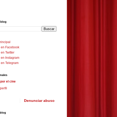
 blog
rincipal
 en Facebook
en Twitter
 en Instagram
 en Telegram
nales
por el cine
perfil
Denunciar abuso
 blog