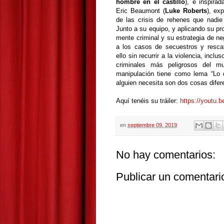
hombre en el castillo
), e inspira
Eric Beaumont (
Luke Roberts
), ex
de las crisis de rehenes que nadi
Junto a su equipo, y aplicando su pr
mente criminal y su estrategia de ne
a los casos de secuestros y resc
ello sin recurrir a la violencia, incl
criminales más peligrosos del m
manipulación tiene como lema “Lo 
alguien necesita son dos cosas difer
Aquí tenéis su tráiler:
https://youtu.
en
septiembre 09, 2019
No hay comentarios:
Publicar un comentari