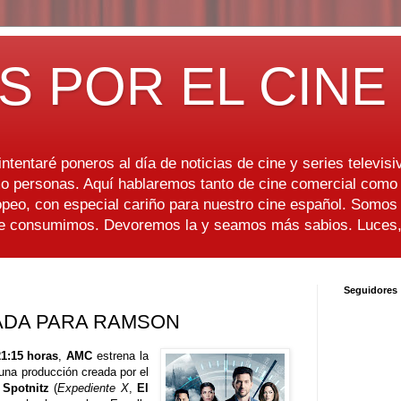
S POR EL CINE
ntentaré poneros al día de noticias de cine y series televisiv
 personas. Aquí hablaremos tanto de cine comercial como d
peo, con especial cariño para nuestro cine español. Somo
ue consumimos. Devoremos la y seamos más sabios. Luces, 
Seguidores
DA PARA RAMSON
21:15 horas
,
AMC
estrena la
 una producción creada por el
 Spotnitz
(
Expediente X
,
El