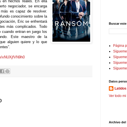
da en hechos reales. En ella
perto negociador, se encarga
e más es capaz de resolver.
ofundo conocimiento sobre la
gociación, Eric se enfrentará
Buscar este
ates más complicados. Todo
uso cuando entran en juego los
undo. Este maestro de la
que alguien quiere y lo que
Página p
entes”.
Sígueme
be/xNUXjfVN9h0
Sígueme 
Sígueme
Sígueme
Datos perso
Latidos 
Ver todo mi 
o
Archivo del