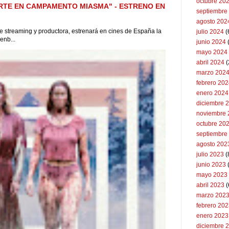
octubre 20
RTE EN CAMPAMENTO MIASMA" - ESTRENO EN
septiembre
agosto 202
 de streaming y productora, estrenará en cines de España la
julio 2024
(
enb...
junio 2024
mayo 2024
abril 2024
(
marzo 202
febrero 20
enero 2024
diciembre 
noviembre 
octubre 20
septiembre
agosto 202
julio 2023
(
junio 2023
mayo 2023
abril 2023
(
marzo 202
febrero 20
enero 2023
diciembre 