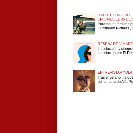
"EN EL CORAZÓN DE
EN CINES EL 25 DE
Paramount Pictures p
Gulfstream Pictures , 
RESEÑA DE "AMARG
Introducción y sinops
p roducida por El Dese
ENTREVISTA A YOLA
Tras el verano , la ó
de la mano de Alfa Pict