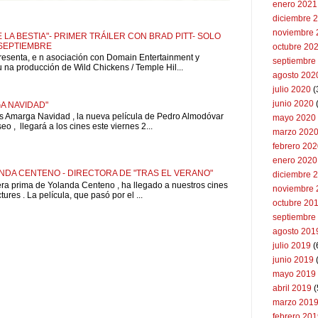
enero 2021
diciembre 
noviembre 
 LA BESTIA"- PRIMER TRÁILER CON BRAD PITT- SOLO
 SEPTIEMBRE
octubre 20
resenta, e n asociación con Domain Entertainment y
septiembre
u na producción de Wild Chickens / Temple Hil...
agosto 202
julio 2020
(
junio 2020
A NAVIDAD"
is Amarga Navidad , la nueva película de Pedro Almodóvar
mayo 2020
o , llegará a los cines este viernes 2...
marzo 202
febrero 20
enero 2020
NDA CENTENO - DIRECTORA DE "TRAS EL VERANO"
diciembre 
pera prima de Yolanda Centeno , ha llegado a nuestros cines
noviembre 
ures . La película, que pasó por el ...
octubre 20
septiembre
agosto 201
julio 2019
(
junio 2019
mayo 2019
abril 2019
(
marzo 201
febrero 20