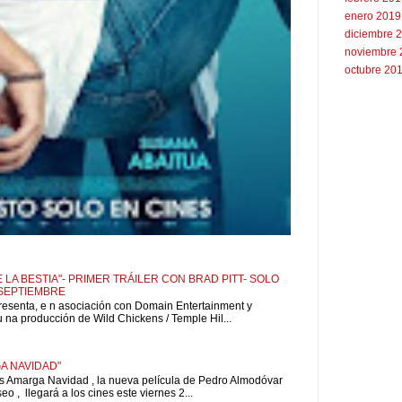
enero 2019
diciembre 
noviembre 
octubre 20
 LA BESTIA"- PRIMER TRÁILER CON BRAD PITT- SOLO
 SEPTIEMBRE
resenta, e n asociación con Domain Entertainment y
u na producción de Wild Chickens / Temple Hil...
A NAVIDAD"
is Amarga Navidad , la nueva película de Pedro Almodóvar
o , llegará a los cines este viernes 2...