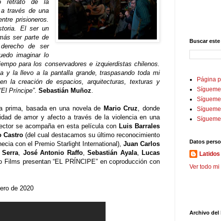
co retrato de la
 a través de una
ntre prisioneros.
toria. El ser un
más ser parte de
Buscar este
derecho de ser
edo imaginar lo
tiempo para los conservadores e izquierdistas chilenos.
ia y la llevo a la pantalla grande, traspasando toda mi
Página p
en la creación de espacios, arquitecturas, texturas y
Sígueme
“El Príncipe”
.
Sebastián Muñoz
.
Sígueme 
a prima, basada en una novela de
Mario Cruz
, donde
Sígueme
sidad de amor y afecto a través de la violencia en una
Sígueme
irector se acompaña en esta película con
Luis Barrales
o Castro
(del cual destacamos su último reconocimiento
Datos perso
ecia con el Premio Starlight International),
Juan Carlos
 Serra
,
José Antonio Raffo
,
Sebastián Ayala
,
Lucas
Latidos 
iño Films presentan “EL PRÍNCIPE” en coproducción con
Ver todo mi 
nero de 2020
Archivo del