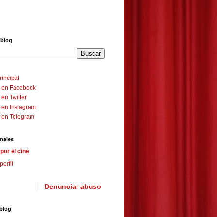
 blog
rincipal
 en Facebook
en Twitter
 en Instagram
 en Telegram
nales
por el cine
perfil
Denunciar abuso
 blog