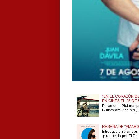
"EN EL CORAZÓN DE
EN CINES EL 25 DE
Paramount Pictures p
Gulfstream Pictures , 
RESEÑA DE "AMARG
Introducción y sinops
p roducida por El Dese