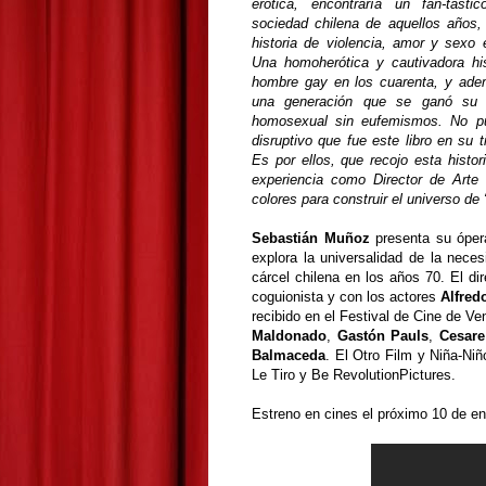
erótica, encontraría un fan-tásti
sociedad chilena de aquellos años,
historia de violencia, amor y sexo e
Una homoherótica y cautivadora his
hombre gay en los cuarenta, y ade
una generación que se ganó su 
homosexual sin eufemismos. No pu
disruptivo que fue este libro en su 
Es por ellos, que recojo esta histor
experiencia como Director de Arte 
colores para construir el universo de 
Sebastián Muñoz
presenta su óper
explora la universalidad de la nece
cárcel chilena en los años 70. El d
coguionista y con los actores
Alfred
recibido en el Festival de Cine de Ven
Maldonado
,
Gastón Pauls
,
Cesare
Balmaceda
. El Otro Film y Niña-N
Le Tiro y Be RevolutionPictures.
Estreno en cines el próximo 10 de e