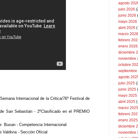
agosto 202
julio 2026
(
junio 2026
mayo 2026
abril 2026
(
marzo 202
febrero 20
enero 2026
diciembre 
noviembre 
octubre 20
septiembre
agosto 202
julio 2025
(
junio 2025
mayo 2025
Semana Internacional de la Critica/76º Festival de
abril 2025
(
marzo 202
e de San Sebastián - 2ºClasificado en el PREMIO
febrero 20
enero 2025
 de Busan - Competencia Internacional
diciembre 
e Valdivia - Sección Oficial
noviembre 