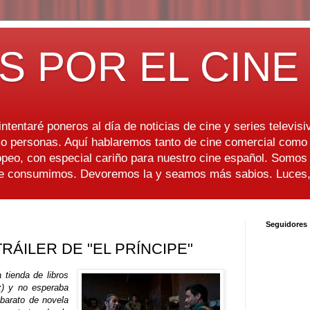
S POR EL CINE
ntentaré poneros al día de noticias de cine y series televisiv
 personas. Aquí hablaremos tanto de cine comercial como d
peo, con especial cariño para nuestro cine español. Somo
ue consumimos. Devoremos la y seamos más sabios. Luces, 
Seguidores
ÁILER DE "EL PRÍNCIPE"
 tienda de libros
z) y no esperaba
 barato de novela