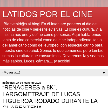
LATIDOS POR EL CINE
¡Bienvenid@s al blog! En él intentaré poneros al día de
noticias de cine y series televisivas. El cine es cultura, y la
misma nos une y define como personas. Aquí hablaremos
tanto de cine comercial como de cine independiente, tanto
del americano como del europeo, con especial cariño para
nuestro cine español. Somos lo que comemos, pero también
somos la cultura que consumimos. Devoremos la y seamos
más sabios. Luces, cámara.... ¡y acción!
▼
miércoles, 27 de mayo de 2020
“RENACERES a 8K”,
LARGOMETRAJE DE LUCAS
FIGUEROA RODADO DURANTE LA
CUARENTENA