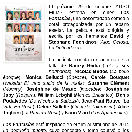
El próximo 29 de octubre, ADSO
FILMS estrena en cines
Las
Fantasías
,
una desenfadada comedia
coral protagonizada por un reparto
estelar. La película está dirigida y
escrita por los hermanos
David
y
Stéphane Foenkinos
(
Algo Celosa
,
La Delicadeza
).
La película cuenta con actores de la
talla de
Ramzy Bedia
(
Lola y sus
hermanos
),
Nicolas Bedos
(
La belle
époque
),
Monica Bellucci
(
Spectre
),
Carole Bouquet
(
Wasabi: El trato sucio de la mafia
),
Suzanne Clément
(
Mommy
),
Joséphine de Meaux
(
Intocable
),
Joséphine
Japy
(
Respira
),
William Lebghil
(
Mentes Brillantes
),
Denis
Podalydès
(
De Nicolas a Sarkozy
),
Jean-Paul Rouve
(
La
Vida En Rosa
),
Céline Sallette
(
Casa de Tolerancia
),
Alice
Taglioni
(
La Pantera Rosa
) y
Karin Viard
(
Las Apariencias
).
Las Fantasías
está inspirada en el film australiano de 2014
La pequeña muerte
, cuyo concepto y tema cautivó a los