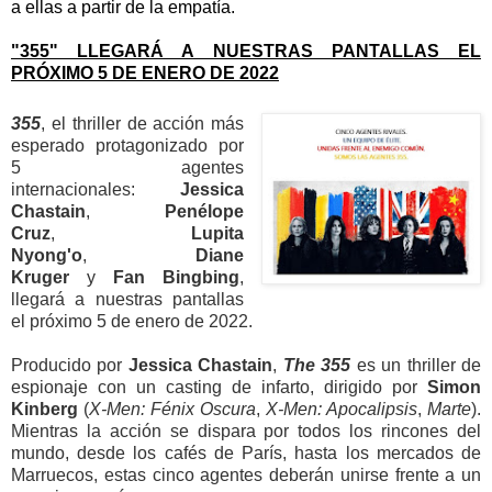
a ellas a partir de la empatía.
"355" LLEGARÁ A NUESTRAS PANTALLAS EL
PRÓXIMO 5 DE ENERO DE 2022
355
, el thriller de acción más
esperado protagonizado por
5 agentes
internacionales:
Jessica
Chastain
,
Penélope
Cruz
,
Lupita
Nyong'o
,
Diane
Kruger
y
Fan Bingbing
,
llegará a nuestras pantallas
el próximo 5 de enero de 2022.
Producido por
Jessica Chastain
,
The 355
es un thriller de
espionaje con un casting de infarto, dirigido por
Simon
Kinberg
(
X-Men: Fénix Oscura
,
X-Men: Apocalipsis
,
Marte
).
Mientras la acción se dispara por todos los rincones del
mundo, desde los cafés de París, hasta los mercados de
Marruecos, estas cinco agentes deberán unirse frente a un