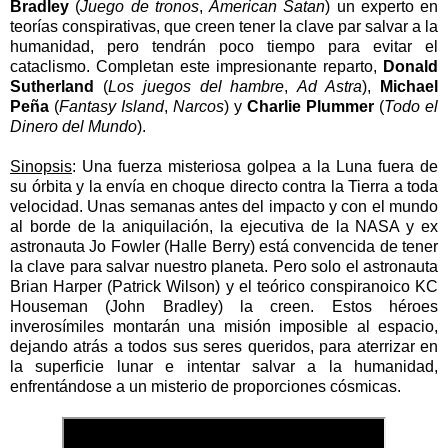
Bradley
(
Juego de tronos
,
American Satan
) un experto en
teorías conspirativas, que creen tener la clave par salvar a la
humanidad, pero tendrán poco tiempo para evitar el
cataclismo.
Completan este impresionante reparto,
Donald
Sutherland
(
Los juegos del hambre
,
Ad Astra
),
Michael
Peña
(
Fantasy Island
,
Narcos
) y
Charlie Plummer
(
Todo el
Dinero del Mundo
).
Sinopsis
: Una fuerza misteriosa golpea a la Luna fuera de
su órbita y la envía en choque directo contra la Tierra a toda
velocidad. Unas semanas antes del impacto y con el mundo
al borde de la aniquilación, la ejecutiva de la NASA y ex
astronauta Jo Fowler (Halle Berry) está convencida de tener
la clave para salvar nuestro planeta. Pero solo el astronauta
Brian Harper (Patrick Wilson) y el teórico conspiranoico KC
Houseman (John Bradley) la creen. Estos héroes
inverosímiles montarán una misión imposible al espacio,
dejando atrás a todos sus seres queridos, para aterrizar en
la superficie lunar e intentar salvar a la humanidad,
enfrentándose a un misterio de proporciones cósmicas.