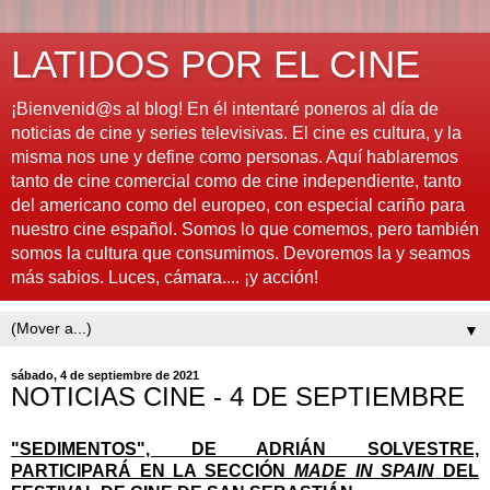
LATIDOS POR EL CINE
¡Bienvenid@s al blog! En él intentaré poneros al día de
noticias de cine y series televisivas. El cine es cultura, y la
misma nos une y define como personas. Aquí hablaremos
tanto de cine comercial como de cine independiente, tanto
del americano como del europeo, con especial cariño para
nuestro cine español. Somos lo que comemos, pero también
somos la cultura que consumimos. Devoremos la y seamos
más sabios. Luces, cámara.... ¡y acción!
▼
sábado, 4 de septiembre de 2021
NOTICIAS CINE - 4 DE SEPTIEMBRE
"SEDIMENTOS", DE ADRIÁN SOLVESTRE,
PARTICIPARÁ EN LA SECCIÓN
MADE IN SPAIN
DEL