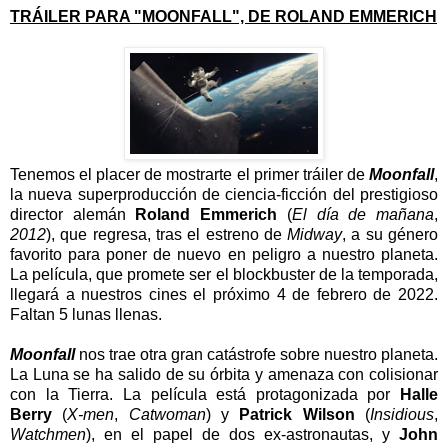
TRÁILER PARA "MOONFALL", DE ROLAND EMMERICH
Tenemos el placer de mostrarte el primer tráiler de
Moonfall
,
la nueva superproducción de ciencia-ficción del prestigioso
director alemán
Roland Emmerich
(
El día de mañana
,
2012
), que regresa, tras el estreno de
Midway
, a su género
favorito para poner de nuevo en peligro a nuestro planeta.
La película, que promete ser el blockbuster de la temporada,
llegará a nuestros cines el próximo 4 de febrero de 2022.
Faltan 5 lunas llenas.
Moonfall
nos trae otra gran catástrofe sobre nuestro planeta.
La Luna se ha salido de su órbita y amenaza con colisionar
con la Tierra. La película está protagonizada por
Halle
Berry
(
X-men
,
Catwoman
) y
Patrick Wilson
(
Insidious
,
Watchmen
), en el papel de dos ex-astronautas, y
John