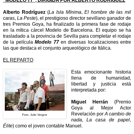
"MODELO 77", DIRIGIDA POR ALBERTO RODRÍGUEZ
Alberto Rodríguez
(
La Isla Mínima
,
El hombre de las mil
caras
,
La Peste
), el prestigioso director sevillano ganador de
tres Premios Goya, ha finalizado la primera fase de rodaje
en la mítica cárcel Modelo de Barcelona. El equipo se ha
trasladado a la provincia de Sevilla para completar el rodaje
de la película
Modelo 77
en diversas localizaciones entre
las que destaca el conjunto arqueológico de Itálica.
EL REPARTO
Esta emocionante historia
llena de humanidad,
libertad y justicia está
interpretada por:
Miguel Herrán
(Premio
Goya al Mejor Actor
Revelación por
A cambio de
Foto: Julio Vergne
nada
,
La casa de papel
,
Élite
) como el joven contable Manuel.