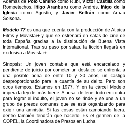
Además de
Polo Camino
como Rubí,
Víctor Castilla
como
Rompetechos,
Iñigo Aranburu
como Andrés,
Iñigo de la
Iglesia
como Agustín, y
Javier Beltrán
como Arnau
Solsona.
Modelo 77
es una que cuenta con la producción de Atípica
Films y Movistar+ y que se estrenará en salas de cine de
toda España gracias a la distribución de Buena Vista
International. Tras su paso por salas, la ficción llegará en
exclusiva a Movistar+.
Sinopsis
:
Un joven contable que está encarcelado y
pendiente de juicio por cometer un desfalco se enfrenta a
una posible pena de entre 10 y 20 años, un castigo
desproporcionado para la cuantía de su delito. Pero son
otros tiempos. Estamos en 1977. Y en la cárcel Modelo
impera la ley del más fuerte.
A pesar de tener todo en contra
para lograr el indulto, el joven no se rinde y se une a un
grupo de presos comunes que se está organizando para
exigir una amnistía. Si las cosas están cambiando fuera,
dentro también tendrán que hacerlo. Es el germen de la
COPEL, la Coordinadora de Presos en Lucha.