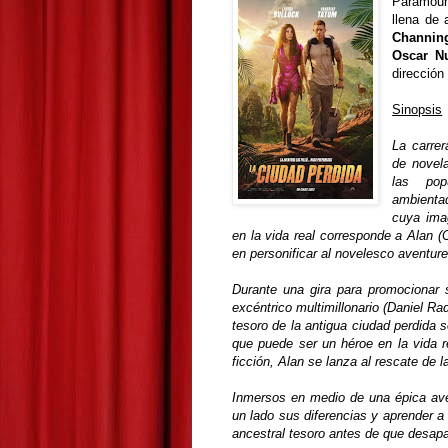
Paramoun
llena de
Channin
Oscar N
dirección
Sinopsis
La carrer
de novel
las pop
ambientad
cuya ima
en la vida real corresponde a Alan 
en personificar al novelesco aventure
Durante una gira para promocionar s
excéntrico multimillonario (Daniel Rad
tesoro de la antigua ciudad perdida 
que puede ser un héroe en la vida 
ficción, Alan se lanza al rescate de l
Inmersos en medio de una épica avent
un lado sus diferencias y aprender a 
ancestral tesoro antes de que desap