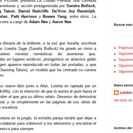
t Pictures presenta La Ciudad Perdida, una comedia
 aventuras y acción protagonizada por
Sandra Bullock
,
g Tatum
,
Daniel Radcliffe
,
Da'Vine Joy Randolph
,
uñez
,
Patti Harrison
y
Bowen Yang
, entre otros. La
 corre a cargo de
Adam Nee
y
Aaron Nee
.
Buscar este
a literaria de la brillante, a la vez que huraña, escritora
Página p
as Loretta Sage (Sandra Bullock) ha girado en torno a
ulares novelas románticas de aventuras que,
Sígueme
as en lugares exóticos, protagoniza un atractivo galán
Sígueme 
gen aparece reproducida en todas las portadas, y que
Sígueme
(Channing Tatum), un modelo que ha centrado su carrera
Sígueme
ro.
Datos perso
u nuevo libro junto a Alan, Loretta es raptada por un
cliffe), con la intención de que la autora le guíe hasta el
Latidos 
sobre el que gira su último relato. Deseoso de demostrar
Ver todo mi 
real, y no simplemente en las páginas de sus obras de
a novelista.
ura en la jungla, la extraña pareja tendrá que dejar a
colaborar para sobrevivir a los elementos y encontrar el
Archivo del
arezca para siempre.