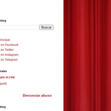
 blog
rincipal
 en Facebook
en Twitter
 en Instagram
 en Telegram
nales
por el cine
perfil
Denunciar abuso
 blog