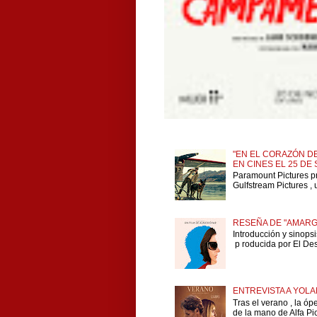
"EN EL CORAZÓN DE
EN CINES EL 25 DE
Paramount Pictures p
Gulfstream Pictures , 
RESEÑA DE "AMARG
Introducción y sinops
p roducida por El Dese
ENTREVISTA A YOLA
Tras el verano , la ó
de la mano de Alfa Pict