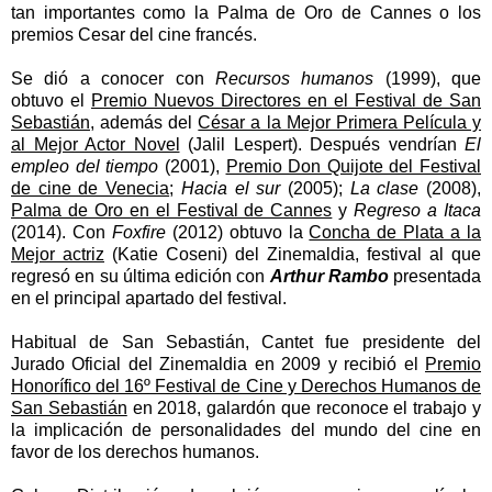
tan importantes como la Palma de Oro de Cannes o los
premios Cesar del cine francés.
Se dió a conocer con
Recursos humanos
(1999), que
obtuvo el
Premio Nuevos Directores en el Festival de San
Sebastián
, además del
César a la Mejor Primera Película y
al Mejor Actor Novel
(Jalil Lespert). Después vendrían
El
empleo del tiempo
(2001),
Premio Don Quijote del Festival
de cine de Venecia
;
Hacia el sur
(2005);
La clase
(2008),
Palma de Oro en el Festival de Cannes
y
Regreso a Itaca
(2014). Con
Foxfire
(2012) obtuvo la
Concha de Plata a la
Mejor actriz
(Katie Coseni) del Zinemaldia, festival al que
regresó en su última edición con
Arthur Rambo
presentada
en el principal apartado del festival.
Habitual de San Sebastián, Cantet fue presidente del
Jurado Oficial del Zinemaldia en 2009 y recibió el
Premio
Honorífico del 16º Festival de Cine y Derechos Humanos de
San Sebastián
en 2018, galardón que reconoce el trabajo y
la implicación de personalidades del mundo del cine en
favor de los derechos humanos.