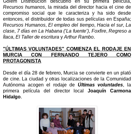
Golem Distribución descubrió en su primera película,
Recursos humanos
, la mirada del director hacia el cine de
compromiso social que le caracteriza y ha sido desde
entonces, el distribuidor de todas sus películas en España;
Recursos Humanos
,
El empleo del tiempo
,
Hacia el sur
,
La
clase
,
7 días en La Habana (‘La fuente’)
,
Foxfire
,
Regreso a
Ítaca
,
El Taller de escritura
y
Arthur Rambo
.
"ÚLTIMAS VOLUNTADES" COMIENZA EL RODAJE EN
MURCIA CON FERNANDO TEJERO COMO
PROTAGONISTA
Desde el día 28 de febrero, Murcia se convierte en un plató
de cine. La ciudad y otras localizaciones de la Comunidad
Autónoma acogen el rodaje de
Últimas voluntades
, la
primera película del director local
Joaquín Carmona
Hidalgo
.