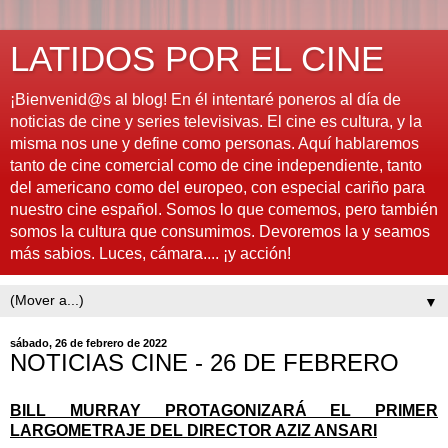
LATIDOS POR EL CINE
¡Bienvenid@s al blog! En él intentaré poneros al día de
noticias de cine y series televisivas. El cine es cultura, y la
misma nos une y define como personas. Aquí hablaremos
tanto de cine comercial como de cine independiente, tanto
del americano como del europeo, con especial cariño para
nuestro cine español. Somos lo que comemos, pero también
somos la cultura que consumimos. Devoremos la y seamos
más sabios. Luces, cámara.... ¡y acción!
▼
sábado, 26 de febrero de 2022
NOTICIAS CINE - 26 DE FEBRERO
BILL MURRAY PROTAGONIZARÁ EL PRIMER
LARGOMETRAJE DEL DIRECTOR AZIZ ANSARI