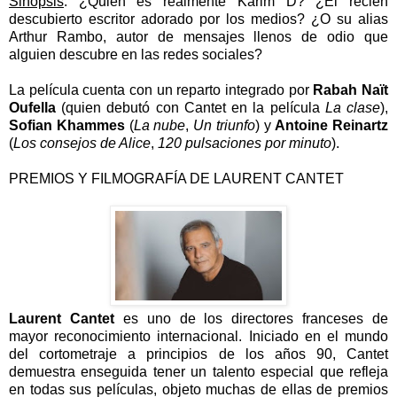
Sinopsis
: ¿Quién es realmente Karim D? ¿El recién
descubierto escritor adorado por los medios? ¿O su alias
Arthur Rambo, autor de mensajes llenos de odio que
alguien descubre en las redes sociales?
La película cuenta con un reparto integrado por
Rabah Naït
Oufella
(quien debutó con Cantet en la película
La clase
),
Sofian Khammes
(
La nube
,
Un triunfo
) y
Antoine Reinartz
(
Los consejos de Alice
,
120 pulsaciones por minuto
).
PREMIOS Y FILMOGRAFÍA DE LAURENT CANTET
Laurent Cantet
es uno de los directores franceses de
mayor reconocimiento internacional. Iniciado en el mundo
del cortometraje a principios de los años 90, Cantet
demuestra enseguida tener un talento especial que refleja
en todas sus películas, objeto muchas de ellas de premios