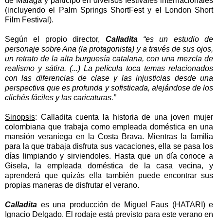
de Málaga y participó en diversos festivales internacionales
(incluyendo el Palm Springs ShortFest y el London Short
Film Festival).
Según el propio director,
Calladita
“es un estudio de
personaje sobre Ana (la protagonista) y a través de sus ojos,
un retrato de la alta burguesía catalana, con una mezcla de
realismo y sátira. (...) La película toca temas relacionados
con las diferencias de clase y las injusticias desde una
perspectiva que es profunda y sofisticada, alejándose de los
clichés fáciles y las caricaturas.”
Sinopsis
: Calladita cuenta la historia de una joven mujer
colombiana que trabaja como empleada doméstica en una
mansión veraniega en la Costa Brava. Mientras la familia
para la que trabaja disfruta sus vacaciones, ella se pasa los
días limpiando y sirviendoles. Hasta que un día conoce a
Gisela, la empleada doméstica de la casa vecina, y
aprenderá que quizás ella también puede encontrar sus
propias maneras de disfrutar el verano.
Calladita
es una producción de Miguel Faus (HATARI) e
Ignacio Delgado. El rodaje está previsto para este verano en