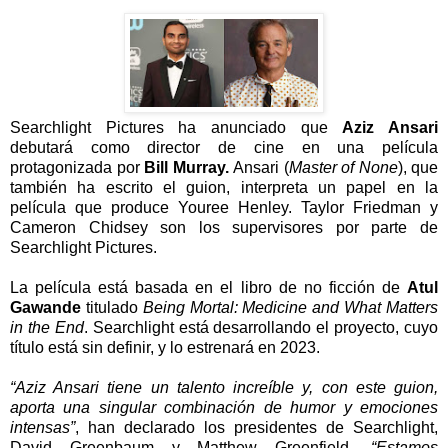
Searchlight Pictures ha anunciado que
Aziz Ansari
debutará como director de cine en una película
protagonizada por
Bill Murray.
Ansari (
Master of None
), que
también ha escrito el guion, interpreta un papel en la
película que produce Youree Henley. Taylor Friedman y
Cameron Chidsey son los supervisores por parte de
Searchlight Pictures.
La película está basada en el libro de no ficción de
Atul
Gawande
titulado
Being Mortal: Medicine and What Matters
in the End
. Searchlight está desarrollando el proyecto, cuyo
título está sin definir, y lo estrenará en 2023.
“Aziz Ansari tiene un talento increíble y, con este guion,
aporta una singular combinación de humor y emociones
intensas”
, han declarado los presidentes de Searchlight,
David Greenbaum y Matthew Greenfield.
“Estamos