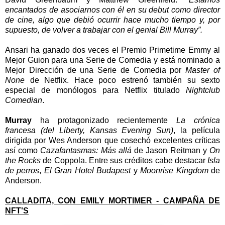
encantados de asociarnos con él en su debut como director
de cine, algo que debió ocurrir hace mucho tiempo y, por
supuesto, de volver a trabajar con el genial Bill Murray”.
Ansari ha ganado dos veces el Premio Primetime Emmy al
Mejor Guion para una Serie de Comedia y está nominado a
Mejor Dirección de una Serie de Comedia por
Master of
None
de Netflix. Hace poco estrenó también su sexto
especial de monólogos para Netflix titulado
Nightclub
Comedian
.
Murray
ha protagonizado recientemente
La crónica
francesa (del Liberty, Kansas Evening Sun)
, la película
dirigida por Wes Anderson que cosechó excelentes críticas
así como
Cazafantasmas: Más allá
de Jason Reitman y
On
the Rocks
de Coppola. Entre sus créditos cabe destacar
Isla
de perros
,
El Gran Hotel Budapest
y
Moonrise Kingdom
de
Anderson.
CALLADITA, CON EMILY MORTIMER - CAMPAÑA DE
NFT'S