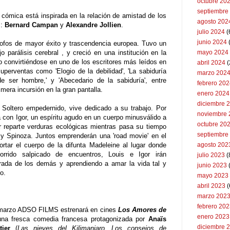
octubre 20
septiembre
y cómica está inspirada en la relación de amistad de los
agosto 202
s:
Bernard Campan
y
Alexandre Jollien
.
julio 2024
(
junio 2024
ósofos de mayor éxito y trascendencia europea. Tuvo un
 parálisis cerebral , y creció en una institución en la
mayo 2024
 convirtiéndose en uno de los escritores más leídos en
abril 2024
(
perventas como 'Elogio de la debilidad', 'La sabiduría
marzo 202
io de ser hombre,' y 'Abecedario de la sabiduría', entre
febrero 20
mera incursión en la gran pantalla.
enero 2024
diciembre 
a. Soltero empedernido, vive dedicado a su trabajo. Por
noviembre 
á con Igor, un espíritu agudo en un cuerpo minusválido a
octubre 20
or reparte verduras ecológicas mientras pasa su tiempo
septiembre
e y Spinoza.
Juntos emprenderán una 'road movie' en el
rtar el cuerpo de la difunta Madeleine al lugar donde
agosto 202
rrido salpicado de encuentros, Louis e Igor irán
julio 2023
(
irada de los demás y aprendiendo a amar la vida tal y
junio 2023
o.
mayo 2023
abril 2023
(
marzo 202
febrero 20
 marzo ADSO FILMS estrenará en cines
Los Amores de
enero 2023
una fresca comedia francesa protagonizada por
Anaïs
diciembre 
ier
(
Las nieves del Kilimanjaro
,
Los consejos de