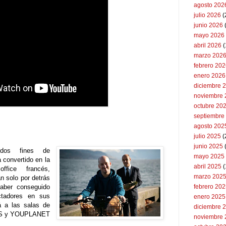
agosto 202
julio 2026
(
junio 2026
mayo 2026
abril 2026
(
marzo 202
febrero 20
enero 2026
diciembre 
noviembre 
octubre 20
septiembre
agosto 202
julio 2025
(
junio 2025
dos fines de
mayo 2025
 convertido en la
abril 2025
(
ffice francés,
marzo 202
n solo por detrás
aber conseguido
febrero 20
ctadores en sus
enero 2025
rá a las salas de
diciembre 
MS y YOUPLANET
noviembre 