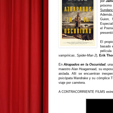
por
Jame
próximo 
Sundanc
Además,
Guion, 
Especial 
el Premi
presentó
El propi
basado e
películ
vampíricas
,
Spider-Man 2
),
Erik Th
En
Atrapados en la Oscuridad
, una
maestro Alan Hoaganraad, su esposa 
aislada. Allí se encuentran inesp
psicópata Mandrake y su cómplice Tu
viaje por carretera.
A CONTRACORRIENTE FILMS estrenará 