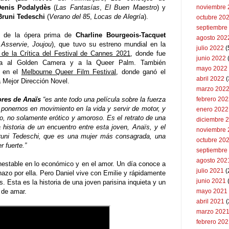
enis Podalydès
(
Las Fantasías
,
El Buen Maestro
) y
noviembre 
Bruni Tedeschi
(
Verano del 85
,
Locas de Alegría
).
octubre 20
septiembre
a de la ópera prima de
Charline Bourgeois-Tacquet
agosto 202
 Asservie
,
Joujou
), que tuvo su estreno mundial en la
julio 2022
(
de la Crítica del Festival de Cannes 2021
, donde fue
junio 2022
(
a al Golden Camera y a la Queer Palm. También
mayo 2022
ó en el
Melbourne Queer Film Festival
, donde ganó el
abril 2022
(
 Mejor Dirección Novel.
marzo 202
res de Anaïs
“es ante todo una película sobre la fuerza
febrero 20
ponernos en movimiento en la vida y servir de motor, y
enero 2022
, no solamente erótico y amoroso. Es el retrato de una
diciembre 
historia de un encuentro entre esta joven, Anaïs, y el
noviembre 
 Bruni Tedeschi, que es una mujer más consagrada, una
octubre 20
r fuerte.”
septiembre
agosto 202
nestable en lo económico y en el amor. Un día conoce a
julio 2021
(
hazo por ella. Pero Daniel vive con Emilie y rápidamente
junio 2021
. Esta es la historia de una joven parisina inquieta y un
 de amar.
mayo 2021
abril 2021
(
marzo 202
febrero 20