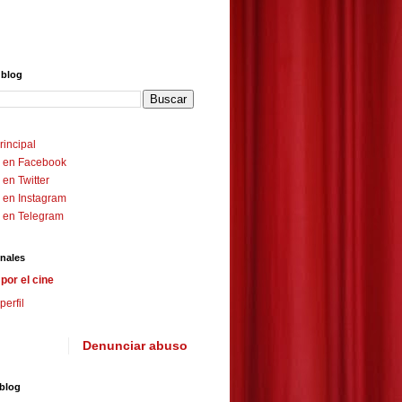
 blog
rincipal
 en Facebook
en Twitter
 en Instagram
 en Telegram
nales
por el cine
perfil
Denunciar abuso
 blog