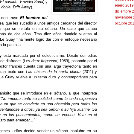
,
El pasado
,
Envidia Sana
) y
enero 2019
 doble
,
Drift Away
).
diciembre 
noviembre 
e construye
El hombre del
eal que les sucedió a unos amigos cercanos del director
octubre 20
to que se instaló en su sótano. Un caso que acabó
 más de dos años. Tras diez años dándole vueltas al
, Le Guay finalmente logró dar con el enfoque necesario
a la pantalla.
y
está marcada por el eclecticismo. Desde comedias
 de disfraces (
Les deux fragonard
, 1989), pasando por el
rector francés cuenta con una larga trayectoria tanto en
gran éxito con
Las chicas de la sexta planta
(2011) y
 Le Guay vuelve a un tema duro y contemporáneo para
arásito que se introduce en el sótano, al que interpreta
:
“No importa tanto su realidad como la onda expansiva
ma en que se convierte en una obsesión para todos los
rentándose a otros, ya sea Simon o su hija Justine. Su
da en los pensamientos, como un veneno. Vive en el
isto para emerger…”
ígenes judíos decide vender un sótano insalubre en su