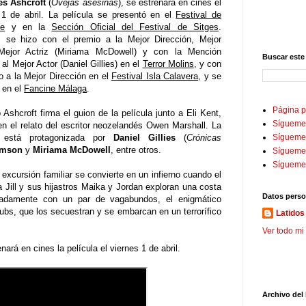
s Ashcroft
(
Ovejas asesinas
), se estrenará en cines el
1 de abril. La película se presentó en el
Festival de
e
y en la
Sección Oficial del Festival de Sitges
.
 se hizo con el premio a la Mejor Dirección, Mejor
Mejor Actriz (Miriama McDowell) y con la Mención
Buscar este
al Mejor Actor (Daniel Gillies) en el
Terror Molins
, y con
o a la Mejor Dirección en el
Festival Isla Calavera
, y se
 en el
Fancine Málaga
.
Página p
o Ashcroft firma el guion de la película junto a Eli Kent,
Sígueme
n el relato del escritor neozelandés Owen Marshall. La
a está protagonizada por
Daniel Gillies
(
Crónicas
Sígueme 
omson
y
Miriama McDowell
, entre otros.
Sígueme
Sígueme
 excursión familiar se convierte en un infierno cuando el
Jill y sus hijastros Maika y Jordan exploran una costa
Datos perso
eradamente con un par de vagabundos, el enigmático
bs, que los secuestran y se embarcan en un terrorífico
Latidos 
Ver todo mi 
en cines la película el viernes 1 de abril.
Archivo del