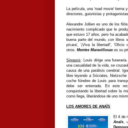
La película, una 'road movie' tierna 
directores, guionistas y protagonista
Alexandre Jollien es uno de los fil
nacimiento complicado que le produjo
que estuvo 17 años, pero ha acabado
buena parte del mundo, con libros su
pícara', '¡Viva la libertad!', 'Ofic
otros.
Mentes Maravillosas
es su pri
Sinopsis
: Louis dirige una funerari
una casualidad de la vida, se cruzar
causa de una parálisis cerebral. Ig
libre leyendo a Sócrates, Nietzsch
coche fúnebre de Louis para transpo
debe ser enterrada. En este reco
conquistando la libertad sobre la m
como llega, liberándose de uno mism
LOS AMORES DE ANAÏS
El 4 de
Anaïs
, 
Demoust