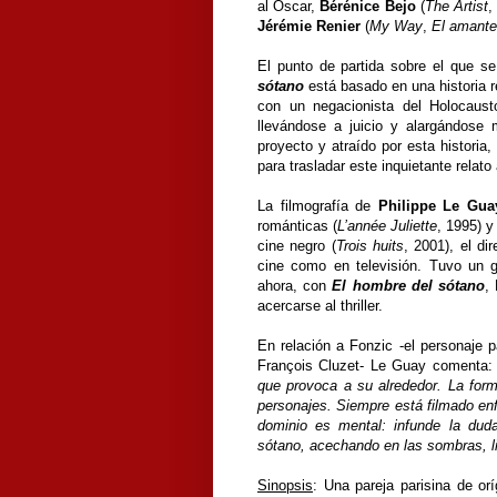
al Óscar,
Bérénice Bejo
(
The Artist
Jérémie Renier
(
My Way
,
El amante
El punto de partida sobre el que s
sótano
está basado en una historia r
con un negacionista del Holocaus
llevándose a juicio y alargándose
proyecto y atraído por esta historia
para trasladar este inquietante relato 
La filmografía de
Philippe Le Gua
románticas (
L’année Juliette
, 1995) y
cine negro (
Trois huits
, 2001), el di
cine como en televisión. Tuvo un 
ahora, con
El hombre del sótano
,
acercarse al thriller.
En relación a Fonzic -el personaje p
François Cluzet- Le Guay comenta
que provoca a su alrededor. La for
personajes. Siempre está filmado enf
dominio es mental: infunde la du
sótano, acechando en las sombras, l
Sinopsis
: Una pareja parisina de or