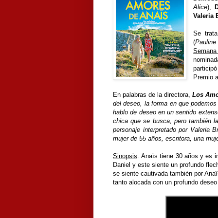
Alice
),
D
Valeria 
Se trat
(
Pauline
Semana 
nominad
particip
Premio a
En palabras de la directora,
Los Amo
del deseo, la forma en que podemos 
hablo de deseo en un sentido extenso
chica que se busca, pero también la 
personaje interpretado por Valeria
mujer de 55 años, escritora, una muje
Sinopsis
:
Anaïs tiene 30 años y es i
Daniel y este siente un profundo flec
se siente cautivada también por Anaïs
tanto alocada con un profundo deseo