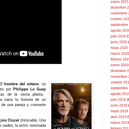
enero 2021
diciembre 
noviembre 
octubre 20
septiembre
agosto 202
julio 2020
(
junio 2020
mayo 2020
marzo 202
febrero 20
enero 2020
diciembre 
noviembre 
octubre 20
El hombre del sótano
, un
septiembre
rito por
Philippe Le Guay
agosto 201
cas de la sexta planta
,
la narra la historia de un
julio 2019
(
 de una pareja y convierte
junio 2019
mayo 2019
abril 2019
(
çois Cluzet
(
Intocable
,
Una
marzo 201
a nadie
), la actriz nominada
febrero 20