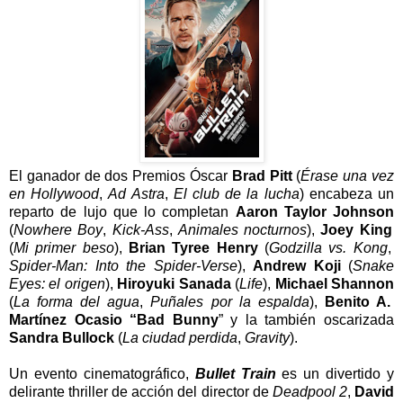
El ganador de dos Premios Óscar
Brad Pitt
(
Érase una vez
en Hollywood
,
Ad Astra
,
El club de la lucha
) encabeza un
reparto de lujo que lo completan
Aaron Taylor Johnson
(
Nowhere Boy
,
Kick-Ass
,
Animales nocturnos
),
Joey King
(
Mi primer beso
),
Brian Tyree Henry
(
Godzilla vs. Kong
,
Spider-Man: Into the Spider-Verse
),
Andrew Koji
(
Snake
Eyes: el origen
),
Hiroyuki Sanada
(
Life
),
Michael Shannon
(
La forma del agua
,
Puñales por la espalda
),
Benito A.
Martínez Ocasio “Bad Bunny
” y la también oscarizada
Sandra Bullock
(
La ciudad perdida
,
Gravity
).
Un evento cinematográfico,
Bullet Train
es un divertido y
delirante thriller de acción del director de
Deadpool 2
,
David