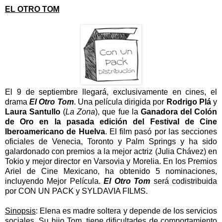
EL OTRO TOM
El 9 de septiembre llegará, exclusivamente en cines, el
drama
El Otro Tom
. Una película dirigida por
Rodrigo Plá
y
Laura Santullo
(
La Zona
), que fue la
Ganadora del Colón
de Oro en la pasada edición del Festival de Cine
Iberoamericano de Huelva
. El film pasó por las secciones
oficiales de Venecia, Toronto y Palm Springs y ha sido
galardonado con premios a la mejor actriz (Julia Chávez) en
Tokio y mejor director en Varsovia y Morelia. En los Premios
Ariel de Cine Mexicano, ha obtenido 5 nominaciones,
incluyendo Mejor Película.
El Otro Tom
será codistribuida
por CON UN PACK y SYLDAVIA FILMS.
Sinopsis
:
Elena es madre soltera y depende de los servicios
sociales. Su hijo Tom, tiene dificultades de comportamiento