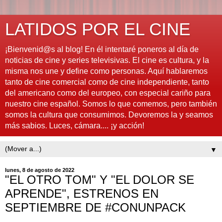
LATIDOS POR EL CINE
¡Bienvenid@s al blog! En él intentaré poneros al día de
noticias de cine y series televisivas. El cine es cultura, y la
misma nos une y define como personas. Aquí hablaremos
tanto de cine comercial como de cine independiente, tanto
del americano como del europeo, con especial cariño para
nuestro cine español. Somos lo que comemos, pero también
somos la cultura que consumimos. Devoremos la y seamos
más sabios. Luces, cámara.... ¡y acción!
▼
lunes, 8 de agosto de 2022
"EL OTRO TOM" Y "EL DOLOR SE
APRENDE", ESTRENOS EN
SEPTIEMBRE DE #CONUNPACK